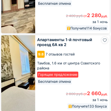
Бесплатная отмена
2 280
2 400
руб.
от
руб.
за 1 ночь
Получите
114 бонусов
Апартаменты
Апартаменты 1-й почтовый
1-
проезд 6А кв 2
й
почтовый
9.8
7 отзывов гостей
проезд
6А
Тамбов,
1.6 км от центра Советского
кв
района
2
Горящее предложение
Бесплатная отмена
2 660
2 800
руб.
от
руб.
за 1 ночь
Получите
133 бонуса