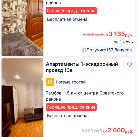
района
Горящее предложение
Бесплатная отмена
3 135
3 300
руб.
от
руб.
за 1 ночь
Получите
157 бонусов
Апартаменты
Апартаменты 1-эскадронный
1-
проезд 13а
эскадронный
проезд
10
1 отзыв гостей
13а
Тамбов,
1.5 км от центра Советского
района
Горящее предложение
Бесплатная отмена
2 660
2 800
руб.
от
руб.