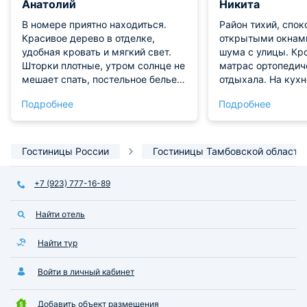
Анатолий
Никита
В номере приятно находиться.
Район тихий, спок
Красивое дерево в отделке,
открытыми окнам
удобная кровать и мягкий свет.
шума с улицы. Кр
Шторки плотные, утром солнце не
матрас ортопедич
мешает спать, постельное белье
отдыхала. На кухн
очень нежное. В санузле все
необходимое. Все 
Подробнее
Подробнее
чистейшее, сантехника новая,
очень круто. Сант
напор воды отличный и горячая
отличная, проблем
идет сразу, без долгих ожиданий
было никаких. Оч
проживание. Еще 
Гостиницы России
Гостиницы Тамбовской области
+7 (923) 777-16-89
Найти отель
Найти тур
Войти в личный кабинет
Добавить объект размещения