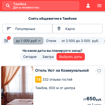
Тамбов
Даты неизвестны
Снять общежитие в Тамбове
Популярные
Карта
1
до
1 000
руб.
Отели
от
2 000
до
3 000
руб.
Сегодня
Завтра
Выбрать даты
Отель
Отель Уют на Коммунальной
Уют
на
7.8
332 отзыва гостей
Коммунальной
Тамбов,
600 м от центра
650
от
руб.
за 1 ночь