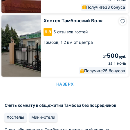
Получите
33 бонуса
Хостел
Хостел Тамбовский Волк
Тамбовский
Волк
9.8
5 отзывов гостей
Тамбов,
1.2 км от центра
500
от
руб.
за 1 ночь
Получите
25 бонусов
НАВЕРХ
Снять комнату в общежитии Тамбова без посредников
Хостелы
Мини-отели
Снять общежитие в Тамбове на длительный срок на