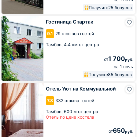
Получите
25 бонусов
Гостиница
Гостиница Спартак
Спартак
9.1
29 отзывов гостей
Тамбов,
4.4 км от центра
1 700
от
руб.
за 1 ночь
Получите
85 бонусов
Отель
Отель Уют на Коммунальной
Уют
на
7.8
332 отзыва гостей
Коммунальной
Тамбов,
600 м от центра
Отель по цене хостела
650
от
руб.