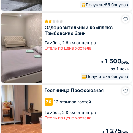
Получите
65 бонусов
Оздоровительный
комплекс
Тамбовские
Оздоровительный комплекс
бани
Тамбовские бани
Тамбов,
2.6 км от центра
Отель по цене хостела
1 500
от
руб.
за 1 ночь
Получите
75 бонусов
Гостиница
Гостиница Профсоюзная
Профсоюзная
7.6
13 отзывов гостей
Тамбов,
2.8 км от центра
Отель по цене хостела
1 275
от
руб.