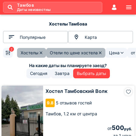
Тамбов
Даты неизвестны
Хостелы Тамбова
Популярные
Карта
2
Хостелы
Отели по цене хостела
Цена
о
Сегодня
Завтра
Выбрать даты
Хостел
Хостел Тамбовский Волк
Тамбовский
Волк
9.8
5 отзывов гостей
Тамбов,
1.2 км от центра
500
от
руб.
за 1 ночь