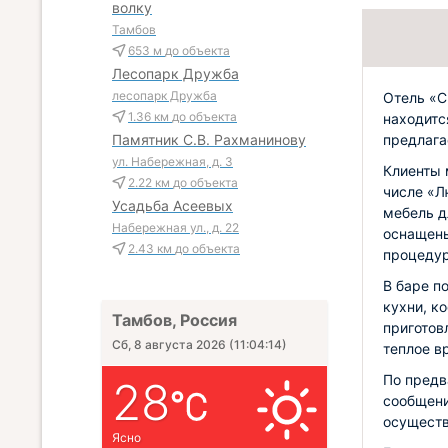
волку
Тамбов
653 м
до объекта
Лесопарк Дружба
лесопарк Дружба
Отель «С
1.36 км
до объекта
находитс
предлага
Памятник С.В. Рахманинову
ул. Набережная, д. 3
Клиенты 
2.22 км
до объекта
числе «Л
Усадьба Асеевых
мебель д
Набережная ул., д. 22
оснащены
2.43 км
до объекта
процедур
В баре п
кухни, к
Тамбов, Россия
приготов
Сб, 8 августа 2026
(
11:04:15
)
теплое в
По предв
28
сообщени
осуществ
Ясно