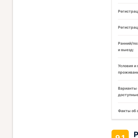
Регистрац
Регистрац
Ранний/по
и выезд:
Условия и
проживани
Варианты 
доступные
Факты об 
Р
9.1