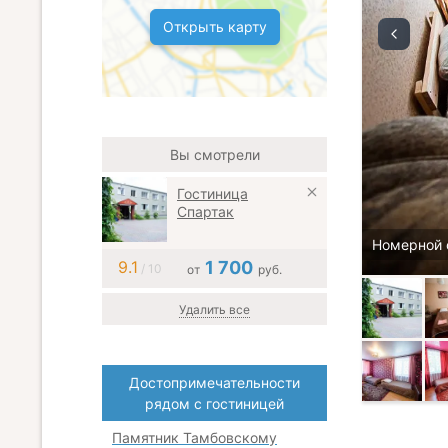
Открыть карту
Вы смотрели
Гостиница
Спартак
Номерной 
9.1
1 700
/ 10
от
руб.
Удалить все
Достопримечательности
рядом с гостиницей
Памятник Тамбовскому