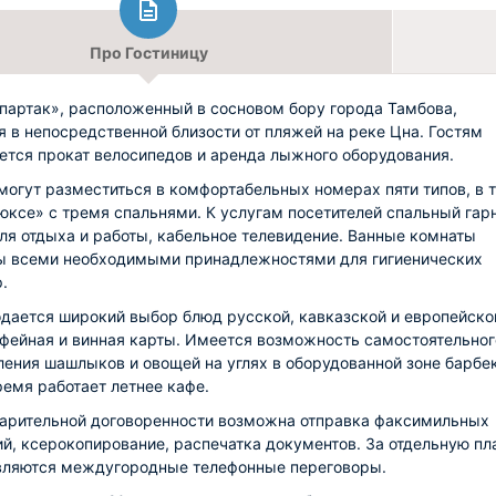
Про Гостиницу
партак», расположенный в сосновом бору города Тамбова,
я в непосредственной близости от пляжей на реке Цна. Гостям
ется прокат велосипедов и аренда лыжного оборудования.
могут разместиться в комфортабельных номерах пяти типов, в 
юксе» с тремя спальнями. К услугам посетителей спальный гар
ля отдыха и работы, кабельное телевидение. Ванные комнаты
 всеми необходимыми принадлежностями для гигиенических
.
одается широкий выбор блюд русской, кавказской и европейско
офейная и винная карты. Имеется возможность самостоятельног
ления шашлыков и овощей на углях в оборудованной зоне барбе
ремя работает летнее кафе.
арительной договоренности возможна отправка факсимильных
й, ксерокопирование, распечатка документов. За отдельную пл
ляются междугородные телефонные переговоры.