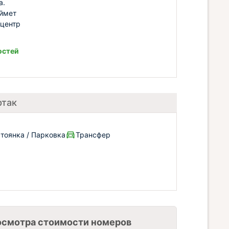
а.
аймет
 центр
остей
ртак
тоянка / Парковка
Трансфер
осмотра стоимости номеров