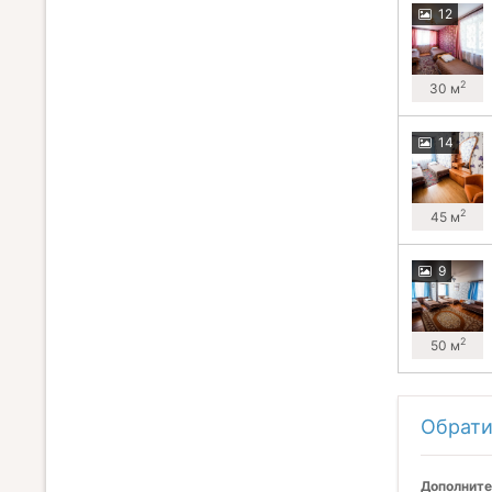
12
2
30 м
14
2
45 м
9
2
50 м
Обрати
Дополните