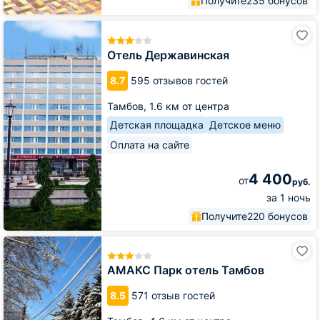
Получите
235 бонусов
Отель
Державинская
Отель Державинская
8.7
595 отзывов гостей
Тамбов,
1.6 км от центра
Детская площадка
Детское меню
Оплата на сайте
4 400
от
руб.
за 1 ночь
Получите
220 бонусов
АМАКС
Парк
отель
АМАКС Парк отель Тамбов
Тамбов
8.5
571 отзыв гостей