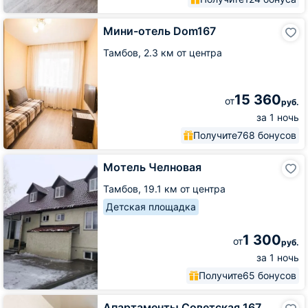
Мини-
Мини-отель Dom167
отель
Dom167
Тамбов,
2.3 км от центра
15 360
от
руб.
за 1 ночь
Получите
768 бонусов
Мотель
Мотель Челновая
Челновая
Тамбов,
19.1 км от центра
Детская площадка
1 300
от
руб.
за 1 ночь
Получите
65 бонусов
Апартаменты
Апартаменты Советская 167