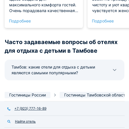
максимального комфорта гостей.
чистоту и уют ква
Очень порадовала качественная
чувствуется женск
мебель и наличие всей
наличии оказалас
Подробнее
Подробнее
необходимой техники. Тишина
техника с описани
вокруг позволила отлично
За время прожива
выспаться и восстановить силы.
возникало никаки
Огромное спасибо за такой
не нашли для себя
Часто задаваемые вопросы об отелях
высокий уровень сервиса!
Удобное место с 
для отдыха с детьми в Тамбове
локацией и прилич
Тамбов: какие отели для отдыха с детьми
являются самыми популярными?
Гостиницы России
Гостиницы Тамбовской области
+7 (923) 777-16-89
Найти отель