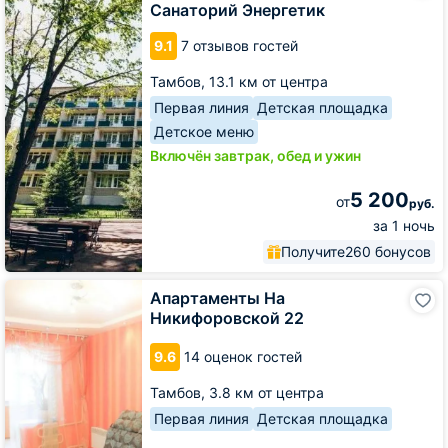
Санаторий Энергетик
9.1
7 отзывов гостей
Тамбов,
13.1 км от центра
Первая линия
Детская площадка
Детское меню
Включён завтрак, обед и ужин
5 200
от
руб.
за 1 ночь
Получите
260 бонусов
Апартаменты
Апартаменты На
На
Никифоровской 22
Никифоровской
22
9.6
14 оценок гостей
Тамбов,
3.8 км от центра
Первая линия
Детская площадка