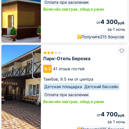
Оплата при заселении
Включён завтрак, обед и ужин
4 300
от
руб.
за 1 ночь
Получите
215 бонусов
Парк-
Отель
Березка
Парк-Отель Березка
9.3
41 отзыв гостей
Тамбов,
9.5 км от центра
Детская площадка
Детский бассейн
Оплата при заселении
Включён завтрак, обед и ужин
4 700
от
руб.
за 1 ночь