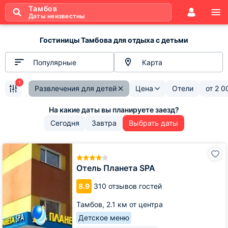
Тамбов
Даты неизвестны
Гостиницы Тамбова для отдыха с детьми
Популярные
Карта
1
Развлечения для детей
Цена
Отели
от
2 0
Сегодня
Завтра
Выбрать даты
Отель
Планета
SPA
Отель Планета SPA
8.9
310 отзывов гостей
Тамбов,
2.1 км от центра
Детское меню