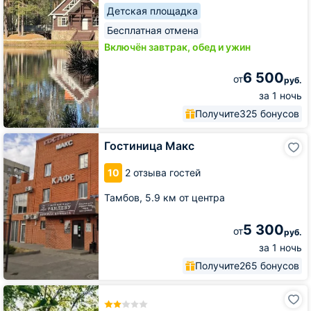
Детская площадка
Бесплатная отмена
Включён завтрак, обед и ужин
6 500
от
руб.
за 1 ночь
Получите
325 бонусов
Гостиница
Гостиница Макс
Макс
10
2 отзыва гостей
Тамбов,
5.9 км от центра
5 300
от
руб.
за 1 ночь
Получите
265 бонусов
Санаторий
Энергетик