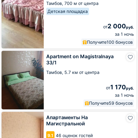
Тамбов,
700 м от центра
Детская площадка
2 000
от
руб.
за 1 ночь
Получите
100 бонусов
Apartment
Apartment on Magistralnaya
on
33/1
Magistralnaya
33/1
Тамбов,
5.7 км от центра
1 170
от
руб.
за 1 ночь
Получите
59 бонусов
Апартаменты
Апартаменты На
На
Магистральной
Магистральной
9.1
46 оценок гостей