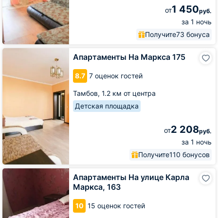
1 450
от
руб.
за 1 ночь
Получите
73 бонуса
Апартаменты
Апартаменты На Маркса 175
На
Маркса
8.7
7 оценок гостей
175
Тамбов,
1.2 км от центра
Детская площадка
2 208
от
руб.
за 1 ночь
Получите
110 бонусов
Апартаменты
Апартаменты На улице Карла
На
Маркса, 163
улице
Карла
10
15 оценок гостей
Маркса,
163