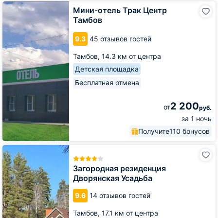
Мини-
Мини-отель Трак Центр
отель
Тамбов
Трак
Центр
9.3
45 отзывов гостей
Тамбов
Тамбов,
14.3 км от центра
Детская площадка
Бесплатная отмена
2 200
от
руб.
за 1 ночь
Получите
110 бонусов
Загородная
резиденция
Дворянская
Загородная резиденция
Усадьба
Дворянская Усадьба
9.6
14 отзывов гостей
Тамбов,
17.1 км от центра