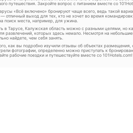
ого путешествия. Закройте вопрос с питанием вместе со 101Hot
арусы «Всё включено» бронируют чаще всего, ведь такой вари
 — отличный выход для тех, кто не хочет во время командировк
на поиск места, например, для ужина.
ь в Тарусе, Калужская область можно с разными целями, но ка
ля развлечений, которых здесь немало. Несмотря на небольшие
льно найдете, чем себя занять.
ого, как вы подробно изучили отзывы об объектах размещения, 
рели фотографии, определенно можно приступать к бронирован
йте рабочие поездки и путешествуйте вместе со 101Hotels.com!