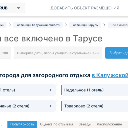
RUB
ДОБАВИТЬ ОБЪЕКТ РАЗМЕЩЕНИЯ
сии
Гостиницы Калужской области
Гостиницы Тарусы
Всё включе
 все включено в Тарусе
Выбрать д
города для загородного отдыха
в Калужской
(1 отель)
Недельное
(1 отель)
гнанье
(2 отеля)
Товарково
(2 отеля)
:
Популярность
Оценка по отзывам
Звезды
Расположение