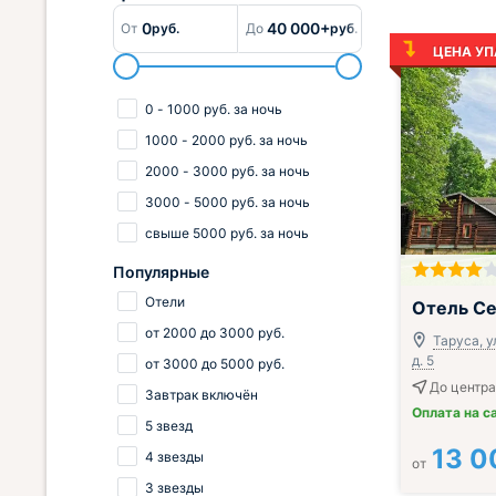
0
40 000+
От
руб.
До
руб.
ЦЕНА УП
0
-
1000
руб.
за ночь
1000
-
2000
руб.
за ночь
2000
-
3000
руб.
за ночь
3000
-
5000
руб.
за ночь
свыше
5000
руб.
за ночь
Популярные
; Включён зав
Отели
Отель Се
от
2000
до
3000
руб.
Таруса, у
д. 5
от
3000
до
5000
руб.
До центра 
Завтрак включён
Оплата на с
5 звезд
13 0
4 звезды
от
3 звезды