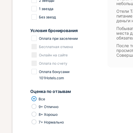
2 звезды
небольш
1 звезда
Отели Т
питание
Без звезд
деньги 
Побыват
Условия бронирования
места д
обязате
Оплата при заселении
После т
Бесплатная отмена
просмот
Соверша
Онлайн на сайте
Оплата по счету
Оплата бонусами
101Hotels.com
Оценка по отзывам
Все
9+ Отлично
8+ Хорошо
7+ Нормально