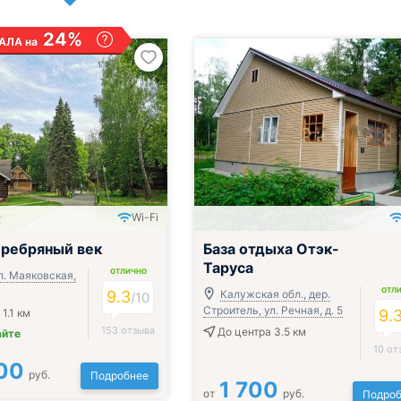
24%
АЛА на
Wi-Fi
трак, обед и ужин
Включён завтрак, обед и ужин
ребряный век
База отдыха Отэк-
Таруса
ОТЛИЧНО
л. Маяковская,
ОТЛ
9.3
Калужская обл., дер.
/
10
Строитель, ул. Речная, д. 5
1.1 км
9.
153 отзыва
До центра 3.5 км
айте
10 от
00
руб.
Подробнее
1 700
от
руб.
Подроб