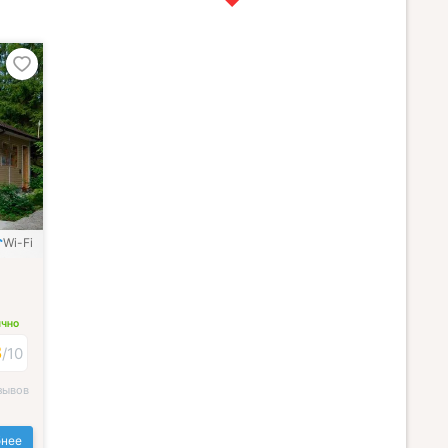
Wi-Fi
ИЧНО
3
/
10
зывов
нее