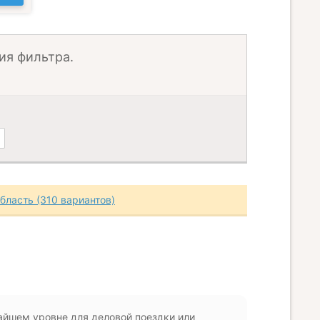
ия фильтра.
бласть (310 вариантов)
айшем уровне для деловой поездки или