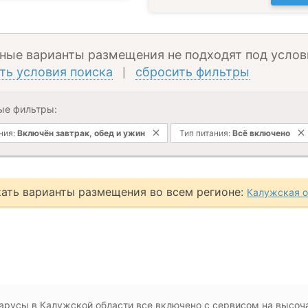
ные варианты размещения не подходят под услов
ть условия поиска
сбросить фильтры
|
ые фильтры:
ния:
Включён завтрак, обед и ужин
Тип питания:
Всё включено
ать варианты размещения во всем регионе:
Калужская о
арусы в Калужской области все включено с сервисом на высоч