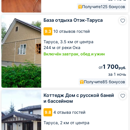
Получите
125 бонусов
База
База отдыха Отэк-Таруса
отдыха
Отэк-
9.3
10 отзывов гостей
Таруса
Таруса,
3.5 км от центра
244 м от реки Ока
Включён завтрак, обед и ужин
1 700
от
руб.
за 1 ночь
Получите
85 бонусов
Коттедж
Коттедж Дом с русской баней
Дом
и бассейном
с
русской
9.8
4 отзыва гостей
баней
и
Таруса,
2 км от центра
бассейном