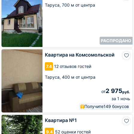
центре
Таруса,
700 м от центра
Тарусы
РАСПРОДАНО
Квартира
Квартира на Комсомольской
на
Комсомольской
7.4
12 отзывов гостей
Таруса,
400 м от центра
2 975
от
руб.
за 1 ночь
Получите
149 бонусов
Квартира
Квартира №1
№1
9.4
52 оценки гостей