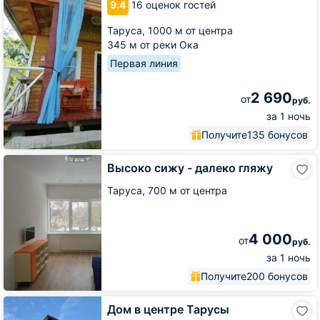
9.4
16 оценок гостей
Таруса,
1000 м от центра
345 м от реки Ока
Первая линия
2 690
от
руб.
за 1 ночь
Получите
135 бонусов
Высоко
Высоко сижу - далеко гляжу
сижу
-
Таруса,
700 м от центра
далеко
гляжу
4 000
от
руб.
за 1 ночь
Получите
200 бонусов
Дом
Дом в центре Тарусы
в