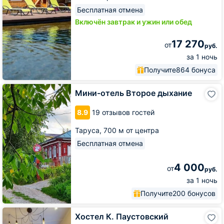
Бесплатная отмена
Включён завтрак и ужин или обед
17 270
от
руб.
за 1 ночь
Получите
864 бонуса
Мини-
Мини-отель Второе дыхание
отель
Второе
8.9
19 отзывов гостей
дыхание
Таруса,
700 м от центра
Бесплатная отмена
4 000
от
руб.
за 1 ночь
Получите
200 бонусов
Хостел
Хостел К. Паустовский
К.