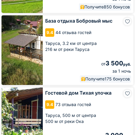
Получите
850 бонусов
База
База отдыха Бобровый мыс
отдыха
Бобровый
9.4
44 отзыва гостей
мыс
Таруса,
3.2 км от центра
216 м от реки Таруса
3 500
от
руб.
за 1 ночь
Получите
175 бонусов
Гостевой
Гостевой дом Тихая улочка
дом
Тихая
9.4
73 отзыва гостей
улочка
Таруса,
500 м от центра
500 м от реки Ока