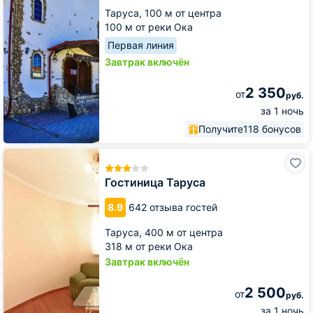
Таруса,
100 м от центра
100 м от реки Ока
Первая линия
Завтрак включён
2 350
от
руб.
за 1 ночь
Получите
118 бонусов
Гостиница
Таруса
Гостиница Таруса
8.9
642 отзыва гостей
Таруса,
400 м от центра
318 м от реки Ока
Завтрак включён
2 500
от
руб.
за 1 ночь