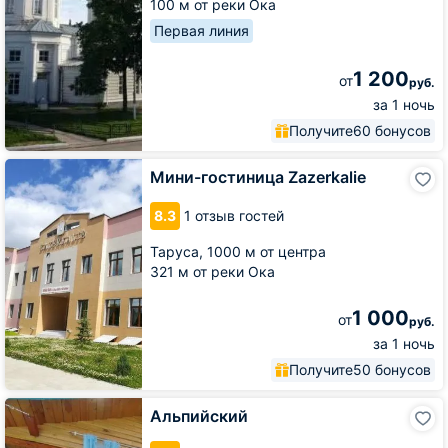
100 м от реки Ока
Первая линия
1 200
от
руб.
за 1 ночь
Получите
60 бонусов
Мини-
Мини-гостиница Zazerkalie
гостиница
Zazerkalie
8.3
1 отзыв гостей
Таруса,
1000 м от центра
321 м от реки Ока
1 000
от
руб.
за 1 ночь
Получите
50 бонусов
Альпийский
Альпийский