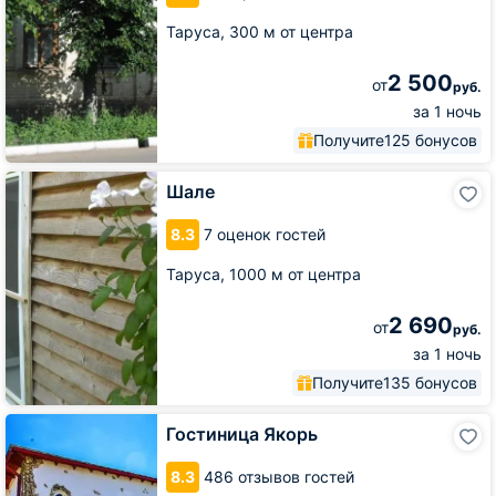
Таруса,
300 м от центра
2 500
от
руб.
за 1 ночь
Получите
125 бонусов
Шале
Шале
8.3
7 оценок гостей
Таруса,
1000 м от центра
2 690
от
руб.
за 1 ночь
Получите
135 бонусов
Гостиница
Гостиница Якорь
Якорь
8.3
486 отзывов гостей