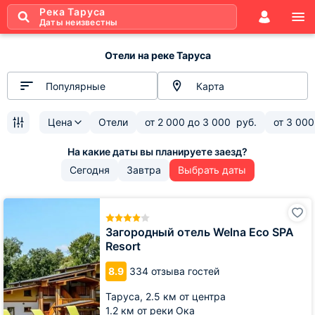
Река Таруса
Даты неизвестны
Отели на реке Таруса
Популярные
Карта
Цена
Отели
от
2 000
до
3 000
руб.
от
3 000
Сегодня
Завтра
Выбрать даты
Загородный
отель
Welna
Загородный отель Welna Eco SPA
Eco
Resort
SPA
Resort
8.9
334 отзыва гостей
Таруса,
2.5 км от центра
1.2 км от реки Ока