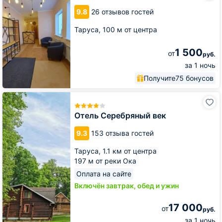
Паустовский
9.8
26 отзывов гостей
Таруса,
100 м от центра
1 500
от
руб.
за 1 ночь
Получите
75 бонусов
Отель
Серебряный
век
Отель Серебряный век
9.3
153 отзыва гостей
Таруса,
1.1 км от центра
197 м от реки Ока
Оплата на сайте
Включён завтрак, обед и ужин
17 000
от
руб.
за 1 ночь