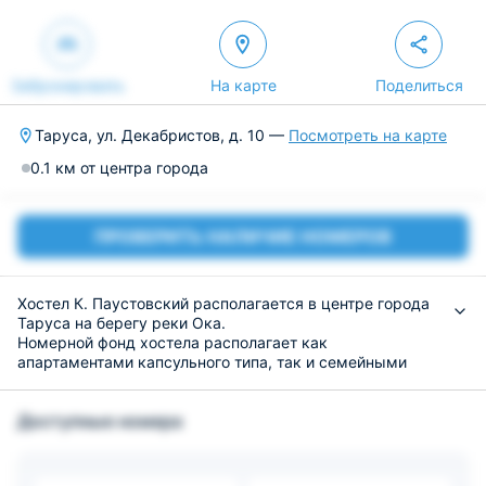
Забронировать
На карте
Поделиться
Таруса, ул. Декабристов, д. 10 —
Посмотреть на карте
0.1 км от центра города
ПРОВЕРИТЬ НАЛИЧИЕ НОМЕРОВ
Хостел К. Паустовский располагается в центре города
Таруса на берегу реки Ока.
Номерной фонд хостела располагает как
апартаментами капсульного типа, так и семейными
комнатами. Чистые и уютные комнаты оснащены всем
необходимым для кратковременного пребывания.
Доступные номера
В качестве возможного досуга гостям оборудован
общий лаундж с ЖК-телевизором, а также на
территории хостела доступна бесплатная сеть Wi-Fi. До
ближайшего железнодорожного вокзала,