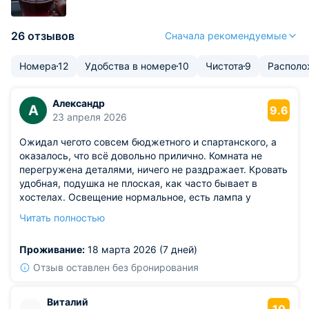
26 отзывов
Сначала рекомендуемые
Номера
12
Удобства в номере
10
Чистота
9
Располо
Александр
А
9.6
23 апреля 2026
Ожидал чегото совсем бюджетного и спартанского, а
оказалось, что всё довольно прилично. Комната не
перегружена деталями, ничего не раздражает. Кровать
удобная, подушка не плоская, как часто бывает в
хостелах. Освещение нормальное, есть лампа у
кровати — можно почитать перед сном. Душевая тоже
Читать полностью
в порядке, очередей не было, всё работало.
Из недостатков: правда, заметил, что вентиляция в
Проживание:
18 марта 2026 (7 дней)
номере слабовата: если закрыть окно на ночь, к утру
становится душновато. Но в целом за такую цену —
Отзыв оставлен без бронирования
более чем достойно.
Виталий