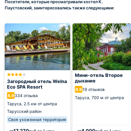
Посетители, которые просматривали хостел К.
Паустовский, заинтересовались также следующими:
Мини-отель Второе
дыхание
Загородный отель Welna
Eco SPA Resort
19 отзывов
8.9
334 отзыва
8.9
Таруса,
700 м от центра
Таруса,
2.5 км от центра
Тарусский район
Своя ухоженная территория
17 270
4 000
от
руб.
за 1 ночь
от
руб.
за 1 ночь