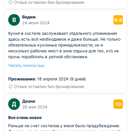
Отзыв оставлен без бронирования
Вадим
В
9.8
24 июня 2024
Кухня в хостеле заслуживает отдельного упоминания
здесь есть всё необходимое и даже больше. Не только
обязательные кухонные принадлежности, но и
несколько рабочих мест в зоне отдыха для тех, кто не
прочь поработать в уютной обстановке.
Из недостатков: недостатков я не нашёл, а уровень
Читать полностью
сервиса и комфорта оказался выше ожиданий.
Рекомендую этот хостел всем, кто ищет отличное место
Проживание:
18 апреля 2024 (9 дней)
для комфортного и приятного отдыха в самом сердце
города!
Отзыв оставлен без бронирования
Диана
Д
10
28 мая 2024
Все очень новое
Раньше на счет хостелов у меня было предубеждение.