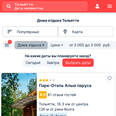
Тольятти
Даты неизвестны
Дома отдыха Тольятти
Популярные
Карта
1
Дома отдыха
Цена
от
2 000
до
3 000
руб.
Сегодня
Завтра
Выбрать даты
Парк-
Отель
Алые
Парк-Отель Алые паруса
паруса
8.9
81 отзыв гостей
Тольятти,
18.3 км от центра
126 м от реки Волга
Баня
Рыбалка