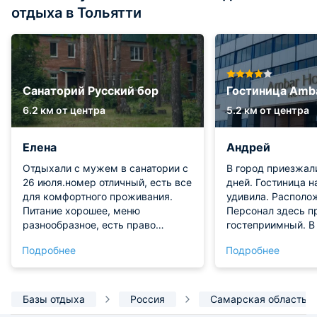
отдыха в Тольятти
Санаторий Русский бор
Гостиница Amb
6.2 км от центра
5.2 км от центра
Елена
Андрей
Отдыхали с мужем в санатории с
В город приезжал
26 июля.номер отличный, есть все
дней. Гостиница н
для комфортного проживания.
удивила. Располо
Питание хорошее, меню
Персонал здесь п
разнообразное, есть право
гостеприимный. В
выбора блюд на следующий день.
уютно. В целом, 
Подробнее
Подробнее
Хотелось бы пожелать - больше
остались довольн
внимания уделять оформлению
Рекомендуем!
газонов и зелёных насаждений.
Конечно, некоторые корпуса
Базы отдыха
Россия
Самарская область
требуют ремонта.