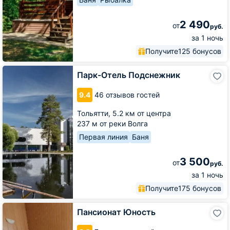
2 490
от
руб.
за 1 ночь
Получите
125 бонусов
Парк-
Парк-Отель Подснежник
Отель
Подснежник
9.4
46 отзывов гостей
Тольятти,
5.2 км от центра
237 м от реки Волга
Первая линия
Баня
3 500
от
руб.
за 1 ночь
Получите
175 бонусов
Пансионат
Пансионат Юность
Юность