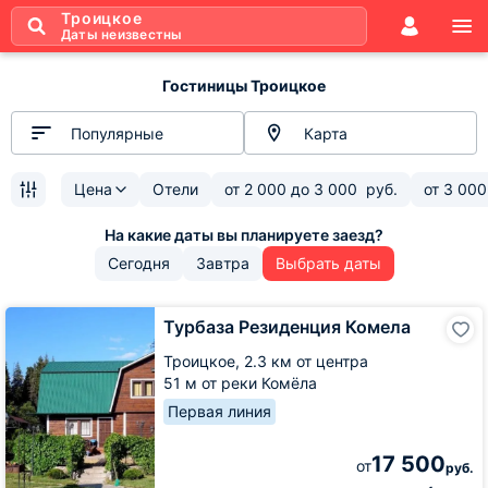
Троицкое
Даты неизвестны
Гостиницы Троицкое
Популярные
Карта
Цена
Отели
от
2 000
до
3 000
руб.
от
3 000
Сегодня
Завтра
Выбрать даты
Турбаза
Турбаза Резиденция Комела
Резиденция
Комела
Троицкое,
2.3 км от центра
51 м от реки Комёла
Первая линия
17 500
от
руб.