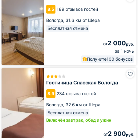
Вояж
8.5
189 отзывов гостей
Вологда,
31.6 км от Шера
Бесплатная отмена
2 000
от
руб.
за 1 ночь
Получите
100 бонусов
Гостиница
Спасская
Вологда
Гостиница Спасская Вологда
8.9
234 отзыва гостей
Вологда,
32.6 км от Шера
Бесплатная отмена
Включён завтрак, обед и ужин
2 900
от
руб.