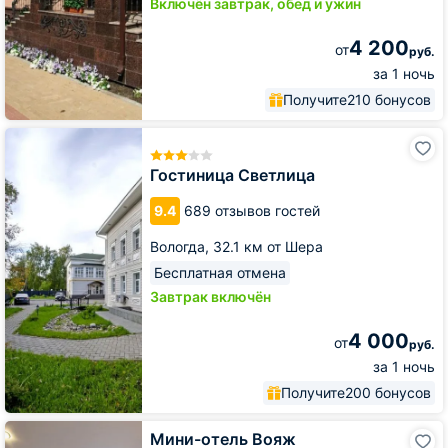
Включён завтрак, обед и ужин
4 200
от
руб.
за 1 ночь
Получите
210 бонусов
Гостиница
Светлица
Гостиница Светлица
9.4
689 отзывов гостей
Вологда,
32.1 км от Шера
Бесплатная отмена
Завтрак включён
4 000
от
руб.
за 1 ночь
Получите
200 бонусов
Мини-
Мини-отель Вояж
отель