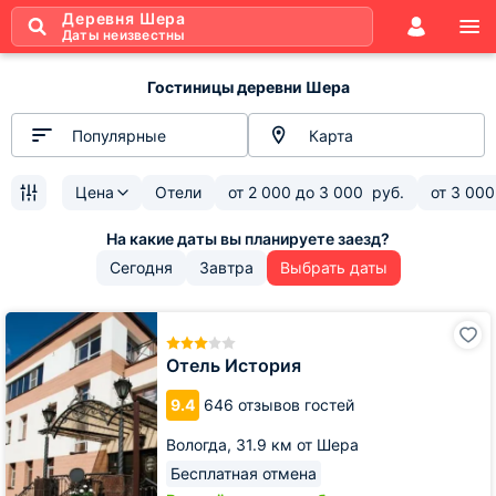
Деревня Шера
Даты неизвестны
Гостиницы деревни Шера
Популярные
Карта
Цена
Отели
от
2 000
до
3 000
руб.
от
3 000
Сегодня
Завтра
Выбрать даты
Отель
История
Отель История
9.4
646 отзывов гостей
Вологда,
31.9 км от Шера
Бесплатная отмена