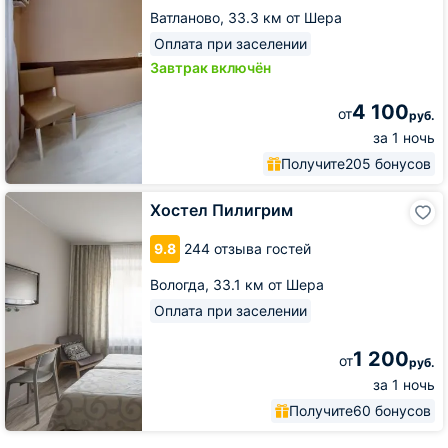
Ватланово,
33.3 км от Шера
Оплата при заселении
Завтрак включён
4 100
от
руб.
за 1 ночь
Получите
205 бонусов
Хостел
Хостел Пилигрим
Пилигрим
9.8
244 отзыва гостей
Вологда,
33.1 км от Шера
Оплата при заселении
1 200
от
руб.
за 1 ночь
Получите
60 бонусов