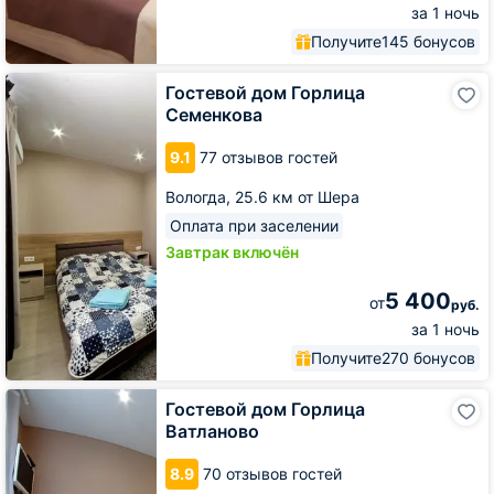
за 1 ночь
Получите
145 бонусов
Гостевой
Гостевой дом Горлица
дом
Семенкова
Горлица
Семенкова
9.1
77 отзывов гостей
Вологда,
25.6 км от Шера
Оплата при заселении
Завтрак включён
5 400
от
руб.
за 1 ночь
Получите
270 бонусов
Гостевой
Гостевой дом Горлица
дом
Ватланово
Горлица
Ватланово
8.9
70 отзывов гостей