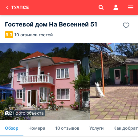
ТУАПСЕ
Гостевой дом На Весенней 51
10 отзывов гостей
9.3
21 фото объекта
Обзор
Номера
10 отзывов
Услуги
Как добрат