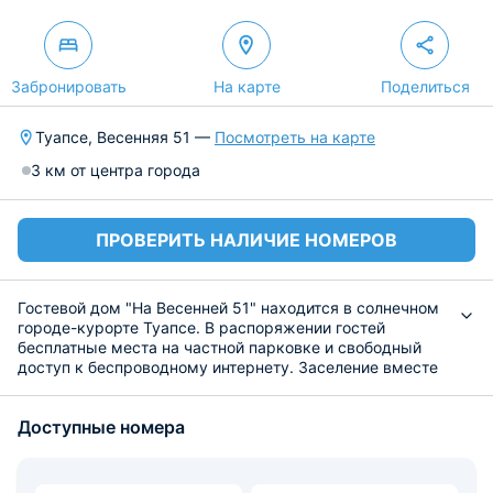
Забронировать
На карте
Поделиться
Туапсе, Весенняя 51 —
Посмотреть на карте
3 км от центра города
ПРОВЕРИТЬ НАЛИЧИЕ НОМЕРОВ
Гостевой дом "На Весенней 51" находится в солнечном
городе-курорте Туапсе. В распоряжении гостей
бесплатные места на частной парковке и свободный
доступ к беспроводному интернету. Заселение вместе
с домашними животными не допускается. На улице
оборудованы беседки для отдыха.
Доступные номера
Для размещения посетителям предоставляются
просторные номера различной категории и
вместимости окна которых выходят на город, они
оснащены всей необходимой для комфортного