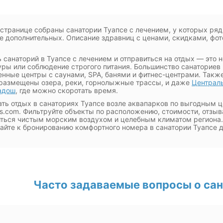
 странице собраны санатории Туапсе с лечением, у которых ря
е дополнительных. Описание здравниц с ценами, скидками, фот
 санаторий в Туапсе с лечением и отправиться на отдых — это
ры или соблюдение строгого питания. Большинство санаториев
нные центры с саунами, SPA, банями и фитнес-центрами. Такж
размещены озера, реки, горнолыжные трассы, и даже
Централ
адош
, где можно скоротать время.
ть отдых в санаториях Туапсе возле аквапарков по выгодным ц
ls.com. Фильтруйте объекты по расположению, стоимости, отзы
ться чистым морским воздухом и целебным климатом региона. У
айте к бронированию комфортного номера в санатории Туапсе д
Часто задаваемые вопросы о сан