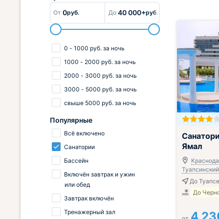
0
40 000+
От
руб.
До
руб.
0
-
1000
руб.
за ночь
1000
-
2000
руб.
за ночь
2000
-
3000
руб.
за ночь
3000
-
5000
руб.
за ночь
свыше
5000
руб.
за ночь
Популярные
Включён завтр
Всё включено
Санатор
Ямал
Санатории
Бассейн
Краснода
Туапсинский 
Включён завтрак и ужин
До Туапсе
или обед
До Черно
Завтрак включён
Тренажерный зал
4 23
от