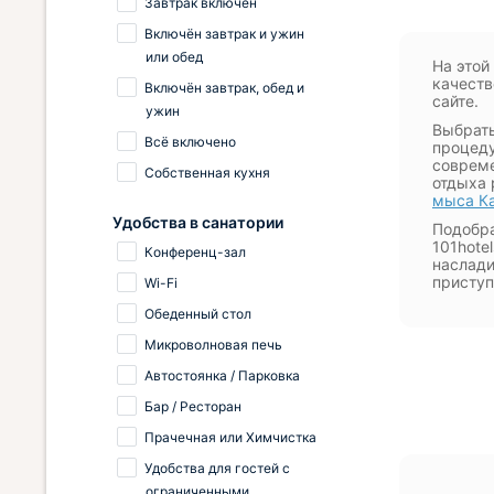
Завтрак включён
Включён завтрак и ужин
или обед
На этой
качеств
Включён завтрак, обед и
сайте.
ужин
Выбрать
Всё включено
процеду
совреме
Собственная кухня
отдыха 
мыса К
Удобства в санатории
Подобра
101hote
Конференц-зал
наслади
приступ
Wi-Fi
Обеденный стол
Микроволновая печь
Автостоянка / Парковка
Бар / Ресторан
Прачечная или Химчистка
Удобства для гостей с
ограниченными