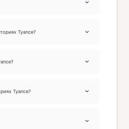
аториях Туапсе?
уапсе?
ориях Туапсе?