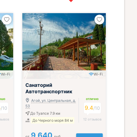
Wi-Fi
Wi-Fi
Санаторий
Автотранспортник
ОШО
ОТЛИЧНО
Агой, ул. Центральная, д.
53
5
9.4
/
10
/
10
До Туапсе 7.9 км
зывов
12 отзывов
До Черного моря 84 м
9 640
от
руб.