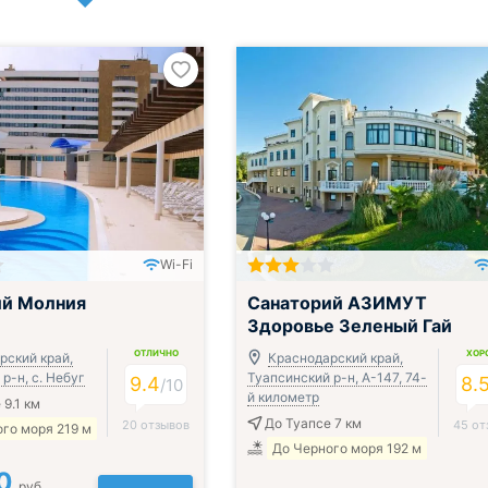
Wi-Fi
ак, обед и ужин
Включён завтрак, обед и ужин
ий Молния
Санаторий АЗИМУТ
Здоровье Зеленый Гай
ОТЛИЧНО
ХОР
рский край,
Краснодарский край,
р-н, с. Небуг
Туапсинский р-н, А-147, 74-
9.4
8.
/
10
й километр
 9.1 км
До Туапсе 7 км
20 отзывов
45 от
го моря 219 м
До Черного моря 192 м
0
руб.