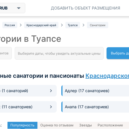
RUB
ДОБАВИТЬ ОБЪЕКТ РАЗМЕЩЕНИЯ
Россия
Краснодарский край
Туапсе
Санатории
ории в Туапсе
Выбрать д
ные санатории и пансионаты
Краснодарског
р
(1 санаторий)
Адлер
(17 санаториев)
к
(11 санаториев)
Анапа
(17 санаториев)
:
Популярность
Оценка по отзывам
Звезды
Расположение