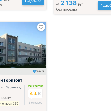
Подробнее
2 138
от
руб.
да
Подроб
без проезда
Wi-Fi
й Горизонт
ВЕЛИКОЛЕПНО
 ул. Заречная,
9.8
/
10
 18.5 км
8 отзывов
ого моря 350