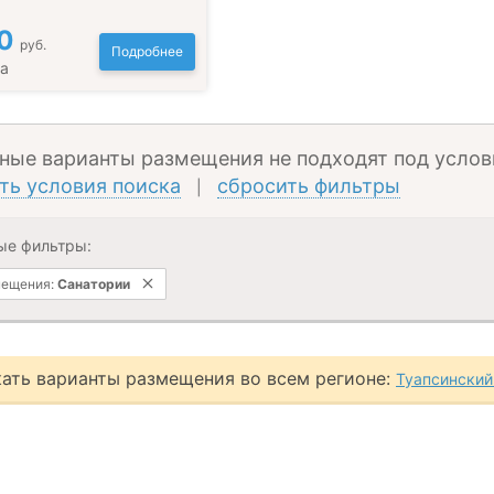
0
руб.
Подробнее
да
ные варианты размещения не подходят под услов
ть условия поиска
сбросить фильтры
|
ые фильтры:
мещения:
Санатории
ать варианты размещения во всем регионе:
Туапсинский