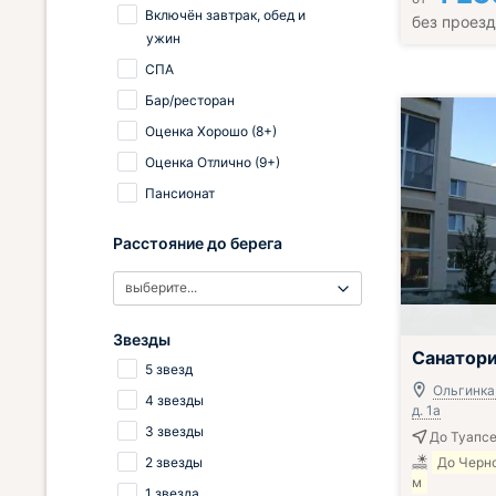
Включён завтрак, обед и
без проез
ужин
СПА
Бар/ресторан
Оценка Хорошо (8+)
Оценка Отлично (9+)
Пансионат
Расстояние до берега
выберите...
Звезды
Санатори
5 звезд
Ольгинка,
4 звезды
д. 1а
3 звезды
До Туапсе
2 звезды
До Черн
м
1 звезда