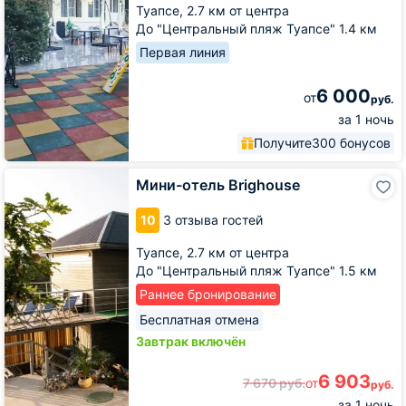
Туапсе,
2.7 км от центра
До "Центральный пляж Туапсе" 1.4 км
Первая линия
6 000
от
руб.
за 1 ночь
Получите
300 бонусов
Мини-
Мини-отель Brighouse
отель
Brighouse
10
3 отзыва гостей
Туапсе,
2.7 км от центра
До "Центральный пляж Туапсе" 1.5 км
Раннее бронирование
Бесплатная отмена
Завтрак включён
6 903
7 670
руб.
от
руб.
за 1 ночь