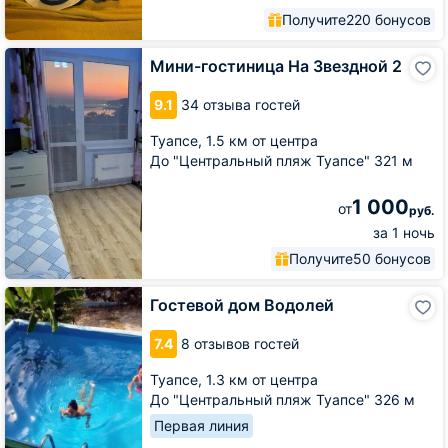
Получите
220 бонусов
Мини-
Мини-гостиница На Звездной 2
гостиница
На
9.1
34 отзыва гостей
Звездной
2
Туапсе,
1.5 км от центра
До "Центральный пляж Туапсе" 321 м
1 000
от
руб.
за 1 ночь
Получите
50 бонусов
Гостевой
Гостевой дом Водолей
дом
Водолей
7.4
8 отзывов гостей
Туапсе,
1.3 км от центра
До "Центральный пляж Туапсе" 326 м
Первая линия