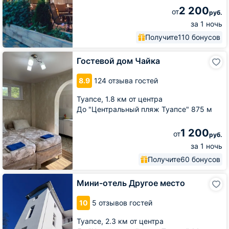
2 200
от
руб.
за 1 ночь
Получите
110 бонусов
Гостевой
Гостевой дом Чайка
дом
Чайка
8.9
124 отзыва гостей
Туапсе,
1.8 км от центра
До "Центральный пляж Туапсе" 875 м
1 200
от
руб.
за 1 ночь
Получите
60 бонусов
Мини-
Мини-отель Другое место
отель
Другое
10
5 отзывов гостей
место
Туапсе,
2.3 км от центра