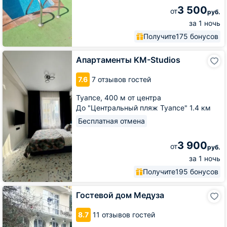
3 500
от
руб.
за 1 ночь
Получите
175 бонусов
Апартаменты
Апартаменты KM-Studios
KM-
Studios
7.6
7 отзывов гостей
Туапсе,
400 м от центра
До "Центральный пляж Туапсе" 1.4 км
Бесплатная отмена
3 900
от
руб.
за 1 ночь
Получите
195 бонусов
Гостевой
Гостевой дом Медуза
дом
Медуза
8.7
11 отзывов гостей