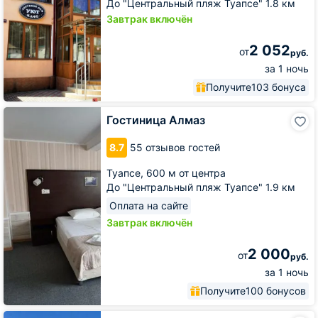
До "Центральный пляж Туапсе" 1.8 км
Завтрак включён
2 052
от
руб.
за 1 ночь
Получите
103 бонуса
Гостиница
Гостиница Алмаз
Алмаз
8.7
55 отзывов гостей
Туапсе,
600 м от центра
До "Центральный пляж Туапсе" 1.9 км
Оплата на сайте
Завтрак включён
2 000
от
руб.
за 1 ночь
Получите
100 бонусов
Отель