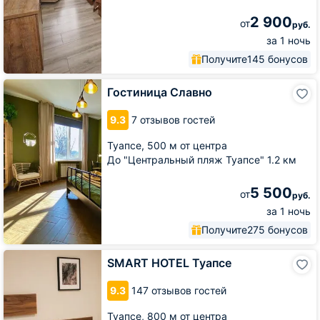
2 900
от
руб.
за 1 ночь
Получите
145 бонусов
Гостиница
Гостиница Славно
Славно
9.3
7 отзывов гостей
Туапсе,
500 м от центра
До "Центральный пляж Туапсе" 1.2 км
5 500
от
руб.
за 1 ночь
Получите
275 бонусов
SMART
SMART HOTEL Туапсе
HOTEL
Туапсе
9.3
147 отзывов гостей
Туапсе,
800 м от центра