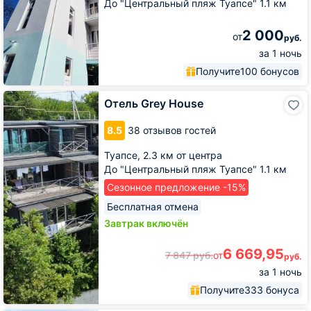
До "Центральный пляж Туапсе" 1.1 км
2 000
от
руб.
за 1 ночь
Получите
100 бонусов
Отель
Отель Grey House
Grey
House
8.5
38 отзывов гостей
Туапсе,
2.3 км от центра
До "Центральный пляж Туапсе" 1.1 км
Сезонное предложение -15%
Бесплатная отмена
Завтрак включён
6 669,95
7 847
руб.
от
руб.
за 1 ночь
Получите
333 бонуса