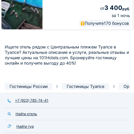
3 400
от
руб.
за 1 ночь
Получите
170 бонусов
Ищете отель рядом с Центральным пляжем Туапсе в
Туапсе? Актуальные описание и услуги, реальные отзывы и
лучшие цены на 101Hotels.com. Бронируйте гостиницу
онлайн и получите выгоду до 40%!
Гостиницы России
Гостиницы Туапсе
Орие
+7 (923) 785-74-41
Найти отель
Найти тур