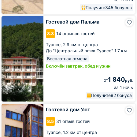
Получите
345 бонусов
Гостевой
Гостевой дом Пальма
дом
Пальма
8.3
14 отзывов гостей
Туапсе,
2.9 км от центра
До "Центральный пляж Туапсе" 1.7 км
Бесплатная отмена
Включён завтрак, обед и ужин
1 840
от
руб.
за 1 ночь
Получите
92 бонуса
Гостевой
Гостевой дом Уют
дом
Уют
8.5
31 отзыв гостей
Туапсе,
1.2 км от центра