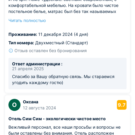
комфортабельной мебелью. На кровати было чистое
постельное белье, матрас был без так называемых
ямок. Питались мы в кафе на территории - кормят там
Читать полностью
вкусно. Персонал приветливый и доброжелательный.
Цена по сути небольшая, не знаю, поднимут ли в летний
Проживание:
11 декабря 2024 (4 дня)
сезон, но сейчас просто отличная.
Тип номера:
Двухместный (Стандарт)
Отзыв оставлен без бронирования
Ответ администрации :
21 апреля 2025
Спасибо за Вашу обратную связь. Мы стараемся
угодить каждому гостю)
Оксана
О
9.7
12 августа 2024
Отель Сим Сим - экологически чистое место
Вежливый персонал, все наши просьбы и вопросы не
были оставлены без внимания. Отель расположен