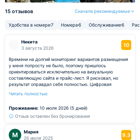
15 отзывов
Сначала рекомендуемые
Удобства в номере
7
Номера
6
Обслуживание
6
Рас
Никита
10
3 августа 2026
Времени на долгий мониторинг вариантов размещения
у меня попросту не было, поэтому пришлось
ориентироваться исключительно на визуальную
составляющую сайта и прайс-лист. Я рисковал, но
результат оправдал себя полностью. Цифровая
регистрация прошла молниеносно, никаких накладок
Читать полностью
при оформлении прибытия на стойке рецепции не
возникло. Коллектив отеля демонстрирует образцовое
Проживание:
10 июля 2026 (5 дней)
гостеприимство: любая моя просьба выполнялась
незамедлительно, будь то предоставление фена или
Отзыв оставлен без бронирования
заказ такси на раннее утро. Профессионализм команды
проявляется в деталях, формируя сервис
Мария
М
исключительного класса. Меня особенно впечатлила
9.3
26 июля 2025