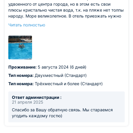
удвоенного от центра города, но в этом есть свои
плюсы кристально чистая вода, т.к. на пляже нет толпы
народу. Море великолепное. В отель приезжать нужно
на своей машине, т.к. далековато от магазинов. В отеле
Читать полностью
могут накормить завтраком, обедом и ужином. В
номерах чисто, но если оставлять в номере еду, не
убирать в холодильник, то могут посетить муравьишки,
а так их не было, еду убирали. В номерах кондиционер,
спасал от жары. На территории есть бассейн, детям
очень нравилось там купаться. Есть место где
пожарить шашлык. Есть парковка для авто. По пути к
Проживание:
5 августа 2024 (6 дней)
морю встречаются небольшие столовые и магазинчики
с фруктами и домашними сладостями.
Тип номера:
Двухместный (Стандарт)
Из недостатков: -
Тип номера:
Трёхместный и более (Стандарт)
Ответ администрации :
21 апреля 2025
Спасибо за Вашу обратную связь. Мы стараемся
угодить каждому гостю)