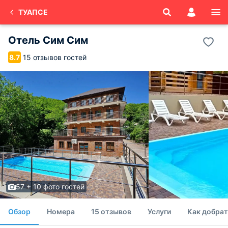
ТУАПСЕ
Отель Сим Сим
15 отзывов гостей
8.7
57 + 10 фото гостей
Обзор
Номера
15 отзывов
Услуги
Как добрат