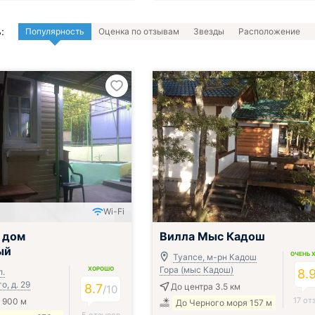
:
Популярность
Оценка по отзывам
Звезды
Расположение
Wi-Fi
 дом
Вилла Mыс Кадош
ый
ОЧЕНЬ 
Туапсе, м-рн Кадош
Гора (мыс Кадош)
ХОРОШО
л.
8.
, д. 29
8.7
До центра 3.5 км
/
10
17 от
 900 м
До Черного моря 157 м