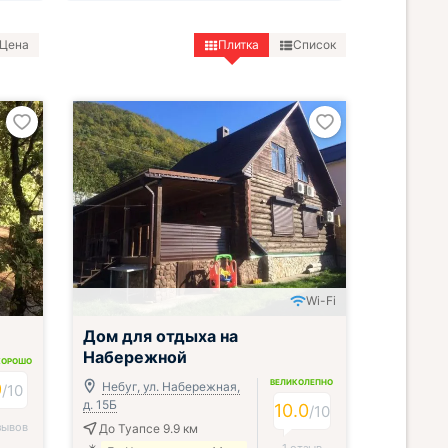
Цена
Плитка
Список
Wi-Fi
Дом для отдыха на
Набережной
ХОРОШО
ВЕЛИКОЛЕПНО
9
Небуг, ул. Набережная,
/
10
д. 15Б
10.0
/
10
зывов
До Туапсе 9.9 км