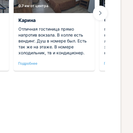
0.7 км от центра
12.1 км от цент
Карина
Снежанна
Отличная гостиница прямо
пляж рядом. 
напротив вокзала. В холле есть
критично . са
вендинг. Душ в номере был. Есть
лесу не жарко
так же на этаже. В номере
замечательны
холодильник, тв и кондиционер.
на встречу. 
оперативно. н
Подробнее
Подробнее
необходимое 
чисто , кондер
телевизор , вай фай.
посоветую св
приезжать то
ь