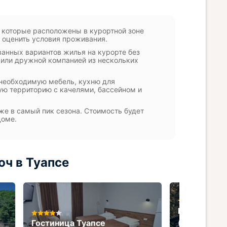
 которые расположены в курортной зоне
 оценить условия проживания.
ванных вариантов жилья на курорте без
 или дружной компанией из нескольких
 необходимую мебель, кухню для
ую территорию с качелями, бассейном и
же в самый пик сезона. Стоимость будет
доме.
ч в Туапсе
База отдых
Гостиница Туапсе
(Шуюк)