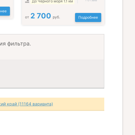
1 отзыв
До Черного моря 1.1 км
нее
2 700
от
руб.
Подробнее
ия фильтра.
ий край (11164 варианта)