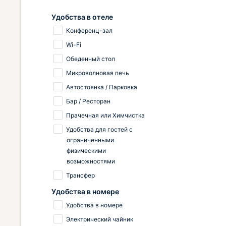
хранения
мощный н
Удобства в отеле
Менеджме
Конференц-зал
четко как
Wi-Fi
детальны
прибытия
Обеденный стол
изъяны н
Микроволновая печь
желании,
положите
Автостоянка / Парковка
максимал
Бар / Ресторан
Прачечная или Химчистка
Удобства для гостей с
ограниченными
физическими
возможностями
Трансфер
Удобства в номере
Удобства в номере
Электрический чайник