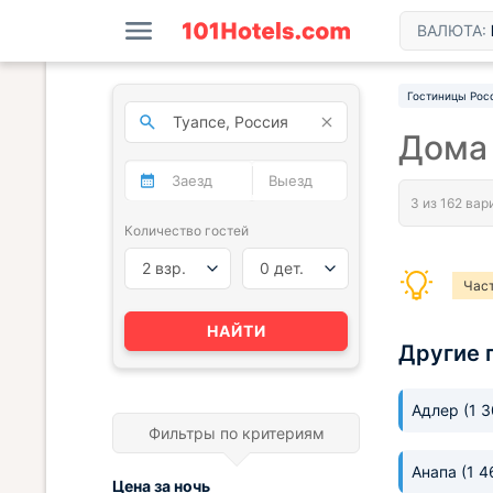
ВАЛЮТА:
Гостиницы Рос
Дома 
Количество гостей
2 взр.
0 дет.
Час
Недо
НАЙТИ
Другие 
Част
Час
Адлер
(1 
Фильтры по критериям
Анапа
(1 4
Цена за
ночь