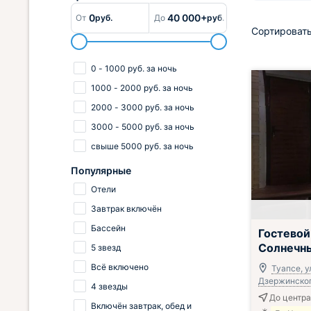
0
40 000+
От
руб.
До
руб.
Сортировать
0
-
1000
руб.
за ночь
1000
-
2000
руб.
за ночь
2000
-
3000
руб.
за ночь
3000
-
5000
руб.
за ночь
свыше
5000
руб.
за ночь
Популярные
Отели
Завтрак включён
Бассейн
Гостевой
Солнечн
5 звезд
Всё включено
Туапсе, у
Дзержинского
4 звезды
До центра
Включён завтрак, обед и