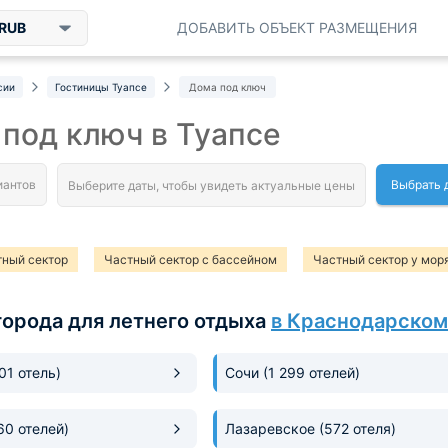
RUB
ДОБАВИТЬ ОБЪЕКТ РАЗМЕЩЕНИЯ
сии
Гостиницы Туапсе
Дома под ключ
под ключ в Туапсе
Выбрать 
тный сектор
Частный сектор с бассейном
Частный сектор у мор
рогой частный сектор
Частный сектор в центре
Коттедж у моря
города для летнего отдыха
в Краснодарском
ный сектор на карте
Частный сектор с питанием
Частный секто
тный сектор с животными
301 отель)
Сочи
(1 299 отелей)
60 отелей)
Лазаревское
(572 отеля)