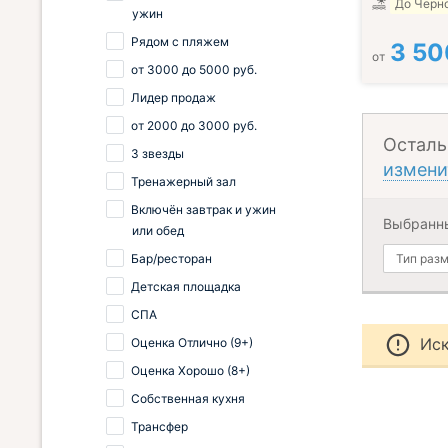
До Черно
ужин
Рядом с пляжем
3 50
от
от
3000
до
5000
руб.
Лидер продаж
от
2000
до
3000
руб.
Осталь
3 звезды
измени
Тренажерный зал
Включён завтрак и ужин
Выбранн
или обед
Бар/ресторан
Тип раз
Детская площадка
СПА
Иск
Оценка Отлично (9+)
Оценка Хорошо (8+)
Собственная кухня
Трансфер