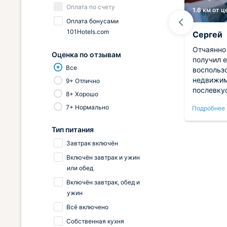
Оплата по счету
2.7 км от центра
1.6 км от 
Оплата бонусами
101Hotels.com
Вера
Сергей
ня
Любимое место в Туапсе ! Место
Отчаянно
Оценка по отзывам
логом
для спокойного места с семьей!
получил е
Все
Очень давольны бассейно,
воспольз
том
прекрасным видом и чистым
недвижим
9+ Отлично
ские
номером
послевку
8+ Хорошо
благоприя
7+ Нормально
Подробнее
Подробнее
йший
шокирова
ая
позволяя
Тип питания
 мне
сэкономл
культурн
Завтрак включён
.
гастроно
Включён завтрак и ужин
хов,
Располож
или обед
колоссал
юта,
связывая
Включён завтрак, обед и
шего
транспор
ужин
Само про
Всё включено
чрезвыча
Собственная кухня
розеток,