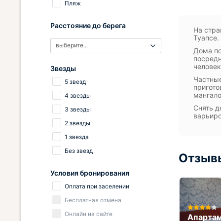
Пляж
Расстояние до берега
На стра
Туапсе.
выберите...
Дома по
посредн
человек
Звезды
Частные
5 звезд
пригото
мангало
4 звезды
Снять д
3 звезды
варьиро
2 звезды
1 звезда
Без звезд
Отзывы
Условия бронирования
Оплата при заселении
Бесплатная отмена
Онлайн на сайте
Мини-отель Brighouse
Апарта