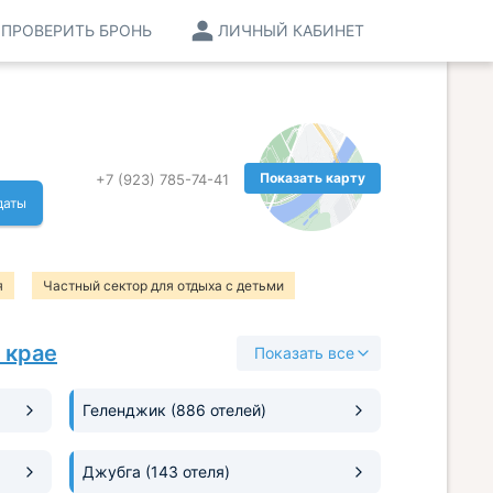
ПРОВЕРИТЬ БРОНЬ
ЛИЧНЫЙ КАБИНЕТ
Показать карту
+7 (923) 785-74-41
даты
я
Частный сектор для отдыха с детьми
Частный сектор с пляжем
 крае
Показать все
р с детской площадкой
Геленджик
(886 отелей)
Джубга
(143 отеля)