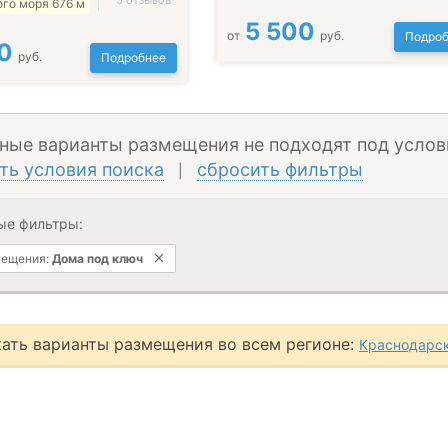
5 отзывов
го моря 676 м
5 500
от
руб.
Подроб
0
руб.
Подробнее
ные варианты размещения не подходят под услов
ть условия поиска
сбросить фильтры
|
ые фильтры:
мещения:
Дома под ключ
ать варианты размещения во всем регионе:
Краснодарск