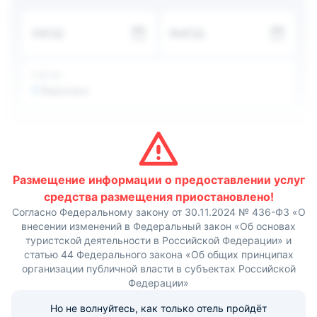
Предлагается размещение в просторных и уютных
комнатах, на двухспальных и двухъярусных кроватях.
ЗАЕЗД
ВЫЕЗД
В ванной комнате установлена душевая, раковина и
санузел, есть полотенца и средства гигиены.
Питаются гости самостоятельно на общей
оборудованной кухне, где имеется необходимая
ГОСТИ
бытовая техника и плита, посуда и моющие средства.
2
Взрослых
Также пообедать и перекусить можно к кафе и
столовых поблизости.
Расстояние до ближайшего международного аэропорта
Геленджик составит 96 км.
Размещение информации о предоставлении услуг
средства размещения приостановлено!
Согласно Федеральному закону от 30.11.2024 № 436-ФЗ «О
внесении изменений в Федеральный закон «Об основах
туристской деятельности в Российской Федерации» и
статью 44 Федерального закона «Об общих принципах
организации публичной власти в субъектах Российской
Федерации»
Но не волнуйтесь, как только отель пройдёт