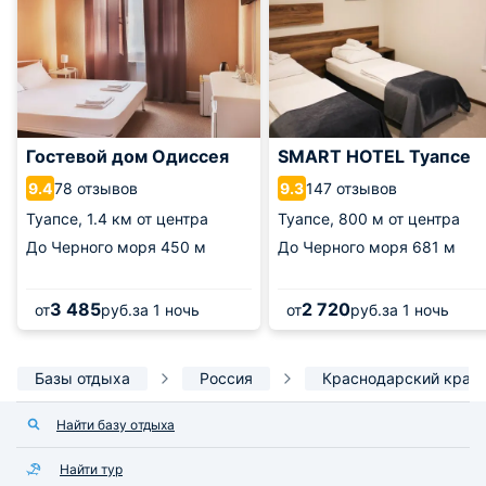
Гостевой дом Одиссея
SMART HOTEL Туапсе
78 отзывов
147 отзывов
9.4
9.3
Туапсе,
1.4 км от центра
Туапсе,
800 м от центра
До Черного моря
450 м
До Черного моря
681 м
3 485
2 720
от
руб.
за 1 ночь
от
руб.
за 1 ночь
Базы отдыха
Россия
Краснодарский край
Найти базу отдыха
Найти тур