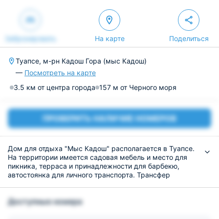
Забронировать
На карте
Поделиться
Туапсе, м-рн Кадош Гора (мыс Кадош)
—
Посмотреть на карте
3.5 км от центра города
157 м от Черного моря
ПРОВЕРИТЬ НАЛИЧИЕ НОМЕРОВ
Дом для отдыха "Мыс Кадош" располагается в Туапсе.
На территории имеется садовая мебель и место для
пикника, терраса и принадлежности для барбекю,
автостоянка для личного транспорта. Трансфер
осуществляется по необходимости и оплачивается
отдельно. В окрестностях можно заняться велоспортом
Доступные номера
или рыбной ловлей, дайвингом, посетить аквапарк или
общественный пляж, что расположен в пешей
доступности.