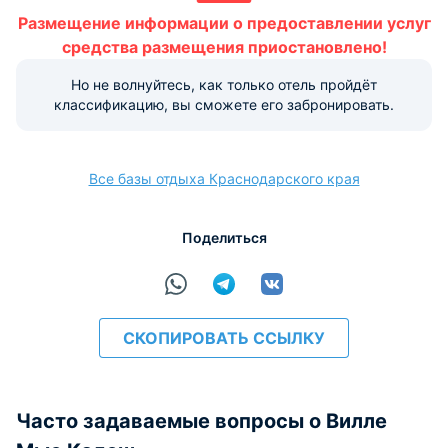
быть предоставлена объектом размещения не в полной
Размещение информации о предоставлении услуг
мере. За подробной информацией об услугах и удобствах
средства размещения приостановлено!
рекомендуем обратиться в отель. Прямые контакты
указаны в верхней части страницы.
Но не волнуйтесь, как только отель пройдёт
классификацию, вы сможете его забронировать.
Условия и правила проживания:
Допускается размещение домашних животных. Данная
услуга платная.
Все базы отдыха Краснодарского края
Варианты оплаты, доступные на ресепшене:
Этот объект размещения принимает только
Поделиться
наличные.
СКОПИРОВАТЬ ССЫЛКУ
Часто задаваемые вопросы о Вилле