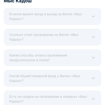
Mыс Кадош
В какое время заезд и выезд на Вилле «Mыс
Кадош»?
Сколько стоит проживание на Вилле «Mыс
Кадош»?
Какие способы оплаты проживания
предусмотрены в отеле?
Какой общий номерной фонд у Виллы «Mыс
Кадош»?
Есть ли скидки на проживание в номерах «Mыс
Кадош»?