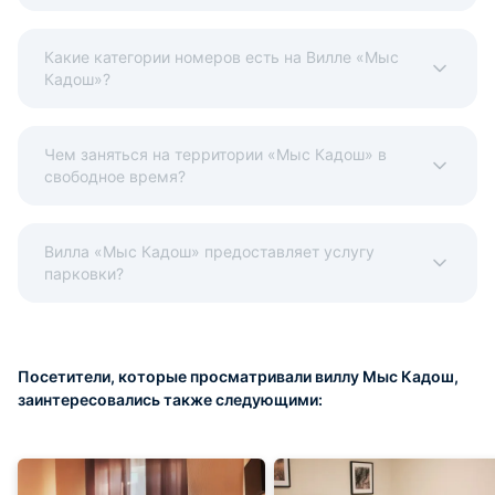
Какие категории номеров есть на Вилле «Mыс
Кадош»?
Чем заняться на территории «Mыс Кадош» в
свободное время?
Вилла «Mыс Кадош» предоставляет услугу
парковки?
Посетители, которые просматривали виллу Mыс Кадош,
заинтересовались также следующими: