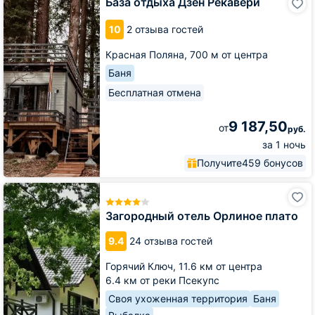
База отдыха Дзен Рекавери
отдыха
Дзен
10
2 отзыва гостей
Рекавери
Красная Поляна,
700 м от центра
Баня
Бесплатная отмена
9 187,50
от
руб.
за 1 ночь
Получите
459 бонусов
Загородный
отель
Орлиное
Загородный отель Орлиное плато
плато
9.4
24 отзыва гостей
Горячий Ключ,
11.6 км от центра
6.4 км от реки Псекупс
Своя ухоженная территория
Баня