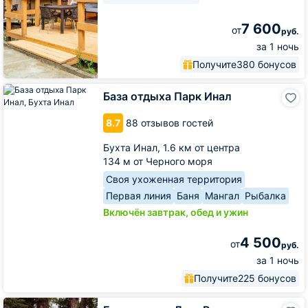
7 600
от
руб.
за 1 ночь
Получите
380 бонусов
База
База отдыха Парк Инал
отдыха
Парк
8.7
88 отзывов гостей
Инал
Бухта Инал,
1.6 км от центра
134 м от Черного моря
Своя ухоженная территория
Первая линия
Баня
Мангал
Рыбалка
Включён завтрак, обед и ужин
4 500
от
руб.
за 1 ночь
Получите
225 бонусов
База