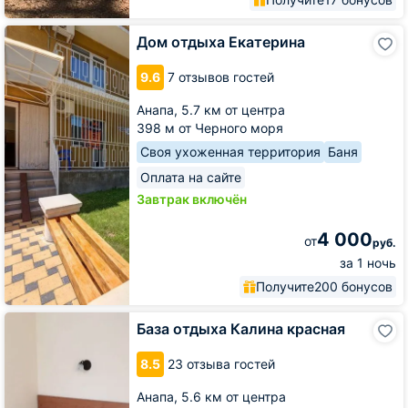
Дом
Дом отдыха Екатерина
отдыха
Екатерина
9.6
7 отзывов гостей
Анапа,
5.7 км от центра
398 м от Черного моря
Своя ухоженная территория
Баня
Оплата на сайте
Завтрак включён
4 000
от
руб.
за 1 ночь
Получите
200 бонусов
База
База отдыха Калина красная
отдыха
Калина
8.5
23 отзыва гостей
красная
Анапа,
5.6 км от центра