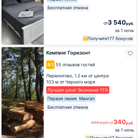
Бесплатная отмена
3 540
от
руб.
за 1 ночь
Получите
177 бонусов
Кемпинг
Кемпинг Горизонт
Горизонт
9.1
55 отзывов гостей
Лермонтово,
1.2 км от центра
103 м от Черного моря
Лучшая цена! Экономия 15%
Первая линия
Мангал
Бесплатная отмена
340
400
руб.
от
руб.
за 1 ночь
Получите
17 бонусов