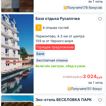
за 1 ночь
Получите
178 бонусов
База
База отдыха Русалочка
отдыха
Русалочка
7
4 отзыва гостей
Лермонтово,
4.3 км от центра
159 м от Черного моря
Горящее предложение
Баня
Бесплатная отмена
Включён завтрак, обед и ужин
3 024
3 360
руб.
от
руб.
за 1 ночь
Получите
151 бонус
Эко-
Эко-отель ВЕСЕЛОВКА ПАРК
отель
ВЕСЕЛОВКА