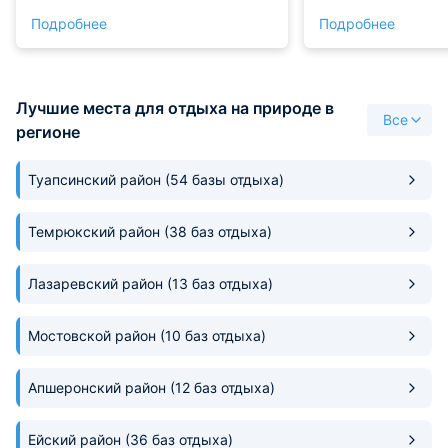
самым базовым минимумом.
и соответственно
Подробнее
Подробнее
Спальня находится на втором
отдельный. При эт
уровне. Подниматься туда было
небольших номера
удобно. Коммуникация
небольшая зона ку
подведены, вода с хорошим
отдельный санузел
Лучшие места для отдыха на природе в
напором. Ну а пляж находится
варианты домиков
Все
буквально при выходе из дома,
на двоих мы брал
регионе
так как это первая линия.
небольшие строен
классно отдохнули
Туапсинский район
(54 базы отдыха)
рекомендуем!
Темрюкский район
(38 баз отдыха)
Лазаревский район
(13 баз отдыха)
Мостовской район
(10 баз отдыха)
Апшеронский район
(12 баз отдыха)
Ейский район
(36 баз отдыха)