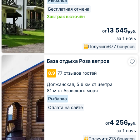
Рыбалка
Бесплатная отмена
Завтрак включён
13 545
от
руб.
за 1 ночь
Получите
677 бонусов
База
База отдыха Роза ветров
отдыха
Роза
8.9
77 отзывов гостей
ветров
Должанская,
5.6 км от центра
81 м от Азовского моря
Рыбалка
Оплата на сайте
4 256
от
руб.
за 1 ночь
Получите
213 бонусов