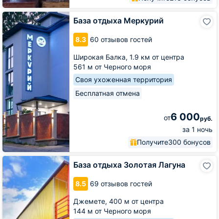
База
База отдыха Меркурий
отдыха
Меркурий
8.3
60 отзывов гостей
Широкая Балка,
1.9 км от центра
561 м от Черного моря
Своя ухоженная территория
Бесплатная отмена
6 000
от
руб.
за 1 ночь
Получите
300 бонусов
База
База отдыха Золотая Лагуна
отдыха
Золотая
8.5
69 отзывов гостей
Лагуна
Джемете,
400 м от центра
144 м от Черного моря