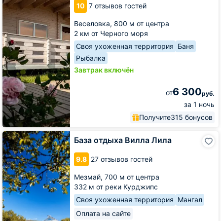
10
7 отзывов гостей
ПАРК
Веселовка,
800 м от центра
2 км от Черного моря
Своя ухоженная территория
Баня
Рыбалка
Завтрак включён
6 300
от
руб.
за 1 ночь
Получите
315 бонусов
База
База отдыха Вилла Лила
отдыха
Вилла
9.8
27 отзывов гостей
Лила
Мезмай,
700 м от центра
332 м от реки Курджипс
Своя ухоженная территория
Мангал
Оплата на сайте