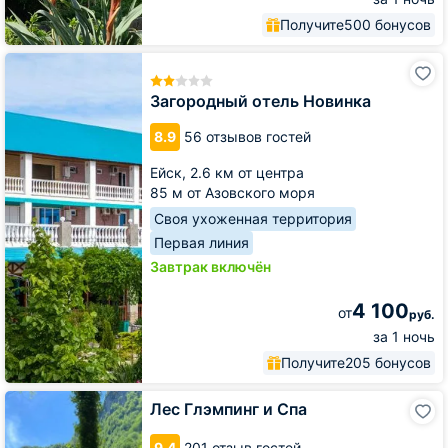
Получите
500 бонусов
Загородный
отель
Новинка
Загородный отель Новинка
8.9
56 отзывов гостей
Ейск,
2.6 км от центра
85 м от Азовского моря
Своя ухоженная территория
Первая линия
Завтрак включён
4 100
от
руб.
за 1 ночь
Получите
205 бонусов
Лес
Лес Глэмпинг и Спа
Глэмпинг
и
9.4
201 отзыв гостей