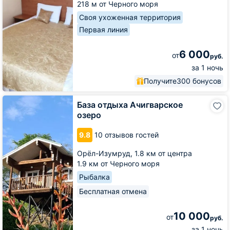
218 м от Черного моря
Своя ухоженная территория
Первая линия
6 000
от
руб.
за 1 ночь
Получите
300 бонусов
База
База отдыха Ачигварское
отдыха
озеро
Ачигварское
озеро
9.8
10 отзывов гостей
Орёл-Изумруд,
1.8 км от центра
1.9 км от Черного моря
Рыбалка
Бесплатная отмена
10 000
от
руб.
за 1 ночь