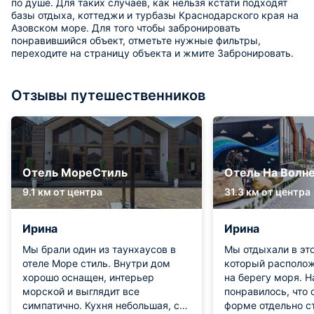
по душе. Для таких случаев, как нельзя кстати подходят
базы отдыха, коттеджи и турбазы Краснодарского края на
Азовском море. Для того чтобы забронировать
понравившийся объект, отметьте нужные фильтры,
переходите на страницу объекта и жмите Забронировать.
Отзывы путешественников
Отель МореСтиль
Отель На Волн
9.1 км от центра
31.3 км от центра
Ирина
Ирина
Мы брали один из таунхаусов в
Мы отдыхали в это
отеле Море стиль. Внутри дом
который располож
хорошо оснащен, интерьер
на берегу моря. 
морской и выглядит все
понравилось, что 
симпатично. Кухня небольшая, с
форме отдельно с