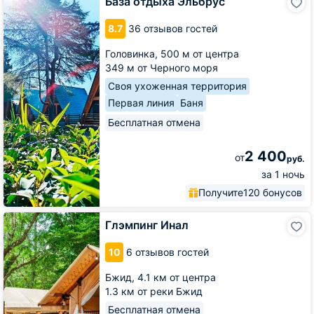
База отдыха Эльбрус
отдыха
Эльбрус
8.7
36 отзывов гостей
Головинка,
500 м от центра
349 м от Черного моря
Своя ухоженная территория
Первая линия
Баня
Бесплатная отмена
2 400
от
руб.
за 1 ночь
Получите
120 бонусов
Глэмпинг
Глэмпинг Инал
Инал
10
6 отзывов гостей
Бжид,
4.1 км от центра
1.3 км от реки Бжид
Бесплатная отмена