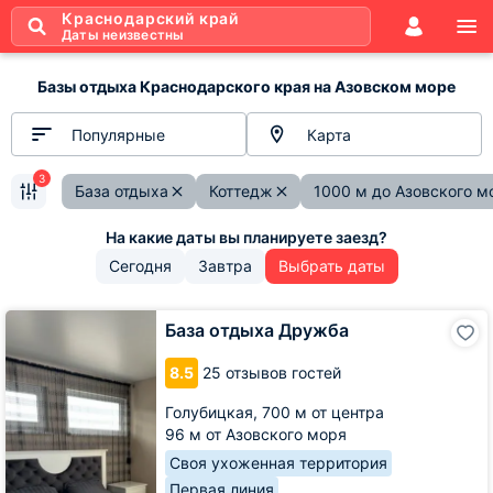
Краснодарский край
Даты неизвестны
Базы отдыха Краснодарского края на Азовском море
Популярные
Карта
3
База отдыха
Коттедж
1000 м до Азовского м
Сегодня
Завтра
Выбрать даты
База
База отдыха Дружба
отдыха
Дружба
8.5
25 отзывов гостей
Голубицкая,
700 м от центра
96 м от Азовского моря
Своя ухоженная территория
Первая линия