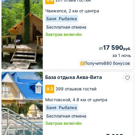
Спа
Чвижепсе,
2 км от центра
Баня
Рыбалка
Бесплатная отмена
Завтрак включён
17 590
от
руб.
за 1 ночь
Получите
880 бонусов
База
База отдыха Аква-Вита
отдыха
Аква-
9.3
399 отзывов гостей
Вита
Мостовской,
4.8 км от центра
Баня
Рыбалка
Бесплатная отмена
Завтрак включён