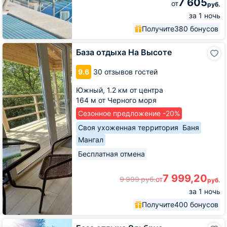
7 605
от
руб.
за 1 ночь
Получите
380 бонусов
База
База отдыха На Высоте
отдыха
На
9.6
30 отзывов гостей
Высоте
Южный,
1.2 км от центра
164 м от Черного моря
Сезонное предложение -20%
Своя ухоженная территория
Баня
Мангал
Бесплатная отмена
7 999,20
9 999
руб.
от
руб.
за 1 ночь
Получите
400 бонусов
База