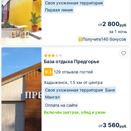
Своя ухоженная территория
Первая линия
2 800
от
руб.
за 1 ночь
Получите
140 бонусов
База
отдыха
Предгорье
База отдыха Предгорье
9.3
129 отзывов гостей
Хадыженск,
1.5 км от центра
Своя ухоженная территория
Баня
Мангал
Оплата на сайте
Включён завтрак, обед и ужин
3 560
от
руб.