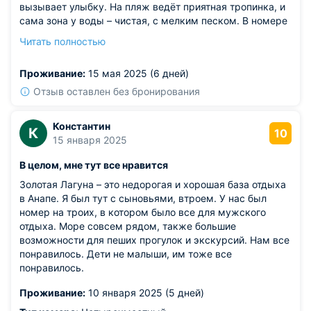
вызывает улыбку. На пляж ведёт приятная тропинка, и
сама зона у воды – чистая, с мелким песком. В номере
просторно, свежий ремонт, постель приятная на ощупь.
Читать полностью
На кухне есть всё необходимое, готовить можно без
неудобств. Обстановка доброжелательная, сотрудники
Проживание:
15 мая 2025 (6 дней)
всегда на связи. Мы легко влились в ритм местной
неспешной жизни.
Отзыв оставлен без бронирования
Из недостатков: жалко, что вечером у корпуса бывает
слабый напор воды, особенно если все вернулись с
Константин
К
пляжа одновременно.
10
15 января 2025
В целом, мне тут все нравится
Золотая Лагуна – это недорогая и хорошая база отдыха
в Анапе. Я был тут с сыновьями, втроем. У нас был
номер на троих, в котором было все для мужского
отдыха. Море совсем рядом, также большие
возможности для пеших прогулок и экскурсий. Нам все
понравилось. Дети не малыши, им тоже все
понравилось.
Проживание:
10 января 2025 (5 дней)