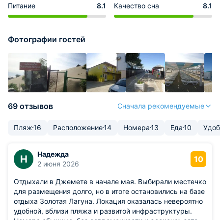
Питание
8.1
Качество сна
8.1
Фотографии гостей
69 отзывов
Сначала рекомендуемые
Пляж
16
Расположение
14
Номера
13
Еда
10
Удоб
Надежда
Н
10
2 июня 2026
Отдыхали в Джемете в начале мая. Выбирали местечко
для размещения долго, но в итоге остановились на базе
отдыха Золотая Лагуна. Локация оказалась невероятно
удобной, вблизи пляжа и развитой инфраструктуры.