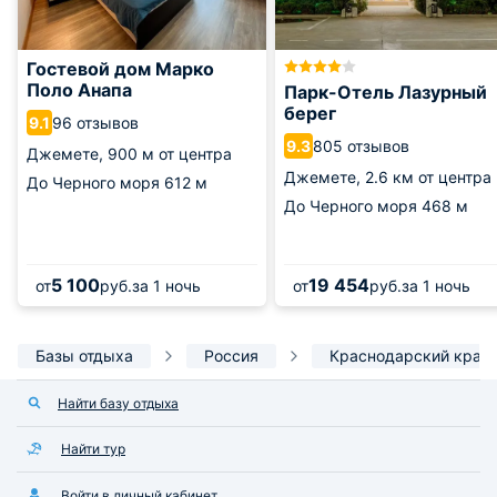
Гостевой дом Марко
Поло Анапа
Парк-Отель Лазурный
берег
96 отзывов
9.1
805 отзывов
9.3
Джемете,
900 м от центра
Джемете,
2.6 км от центра
До Черного моря
612 м
До Черного моря
468 м
5 100
19 454
от
руб.
за 1 ночь
от
руб.
за 1 ночь
Базы отдыха
Россия
Краснодарский край
Найти базу отдыха
Найти тур
Войти в личный кабинет