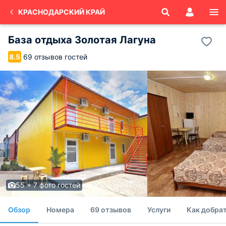
КРАСНОДАРСКИЙ КРАЙ
База отдыха Золотая Лагуна
69 отзывов гостей
8.5
55 + 7 фото гостей
Обзор
Номера
69 отзывов
Услуги
Как добрат