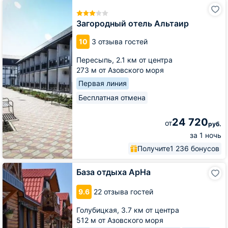
Загородный
отель
Альтаир
Загородный отель Альтаир
10
3 отзыва гостей
Пересыпь,
2.1 км от центра
273 м от Азовского моря
Первая линия
Бесплатная отмена
24 720
от
руб.
за 1 ночь
Получите
1 236 бонусов
База
База отдыха АрНа
отдыха
АрНа
9.6
22 отзыва гостей
Голубицкая,
3.7 км от центра
512 м от Азовского моря