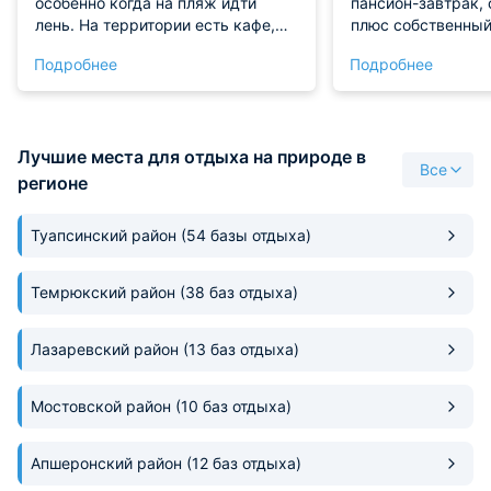
особенно когда на пляж идти
пансион-завтрак, 
лень. На территории есть кафе,
плюс собственный
пару раз обедали там, вкусно и
шезлонги с зонтом
Подробнее
Подробнее
недорого. В номере есть посуда,
стоимость. Меню 
чайник и микроволновка, мы
блюда очень вкус
завтракали сами. Вокруг тихо,
ребенком 15лет и 
соседей почти не слышно. Если вы
три человека, поп
Лучшие места для отдыха на природе в
хотите расслабиться и никуда не
все блюда отеля,
Все
бежать, этот вариант подходит
респект, все сде
регионе
идеально.
по домашнему )))
понравилось. Наш
Туапсинский район
(54 базы отдыха)
отдельный восторг
Чисто, вид из окн
шумоизоляция 10 и
Темрюкский район
(38 баз отдыха)
терассе стол и дв
стула+шезлонг, пи
Лазаревский район
(13 баз отдыха)
наблюдая за волн
Кофе, чай, вода б
входила в стоимо
Мостовской район
(10 баз отдыха)
номера, на мини-
чайник, микроволн
Апшеронский район
(12 баз отдыха)
холодильник. Так
сейф, гладильная 