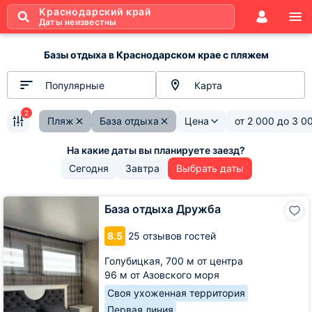
Краснодарский край
Даты неизвестны
Базы отдыха в Краснодарском крае с пляжем
Популярные
Карта
2
Пляж
База отдыха
Цена
от
2 000
до
3 0
Сегодня
Завтра
Выбрать даты
База
База отдыха Дружба
отдыха
Дружба
8.5
25 отзывов гостей
Голубицкая,
700 м от центра
96 м от Азовского моря
Своя ухоженная территория
Первая линия