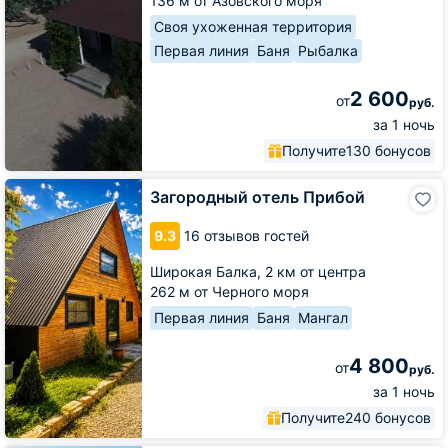
136 м от Азовского моря
Своя ухоженная территория
Первая линия
Баня
Рыбалка
2 600
от
руб.
за 1 ночь
Получите
130 бонусов
Загородный
Загородный отель Прибой
отель
Прибой
9.3
16 отзывов гостей
Широкая Балка,
2 км от центра
262 м от Черного моря
Первая линия
Баня
Мангал
4 800
от
руб.
за 1 ночь
Получите
240 бонусов