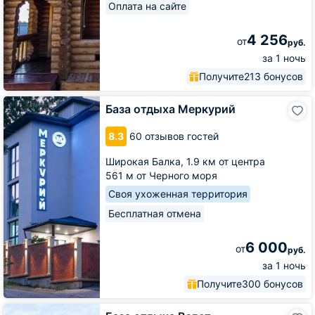
Оплата на сайте
4 256
от
руб.
за 1 ночь
Получите
213 бонусов
База
База отдыха Меркурий
отдыха
Меркурий
8.3
60 отзывов гостей
Широкая Балка,
1.9 км от центра
561 м от Черного моря
Своя ухоженная территория
Бесплатная отмена
6 000
от
руб.
за 1 ночь
Получите
300 бонусов
База