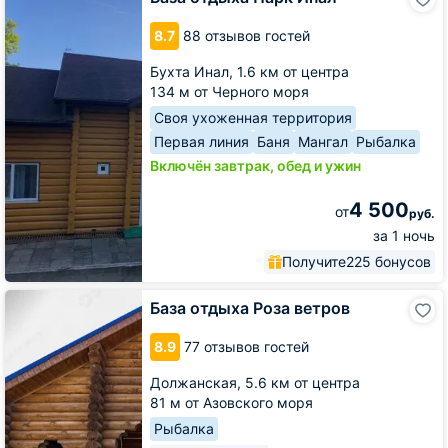
отдыха
Парк
8.7
88 отзывов гостей
Инал
Бухта Инал,
1.6 км от центра
134 м от Черного моря
Своя ухоженная территория
Первая линия
Баня
Мангал
Рыбалка
Включён завтрак, обед и ужин
4 500
от
руб.
за 1 ночь
Получите
225 бонусов
База
База отдыха Роза ветров
отдыха
Роза
8.9
77 отзывов гостей
ветров
Должанская,
5.6 км от центра
81 м от Азовского моря
Рыбалка