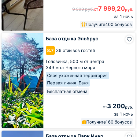
7 999,20
9 999
руб.
от
руб.
за 1 ночь
Получите
400 бонусов
База
База отдыха Эльбрус
отдыха
Эльбрус
8.7
36 отзывов гостей
Головинка,
500 м от центра
349 м от Черного моря
Своя ухоженная территория
Первая линия
Баня
Бесплатная отмена
3 200
от
руб.
за 1 ночь
Получите
160 бонусов
База
База отдыха Парк Инал