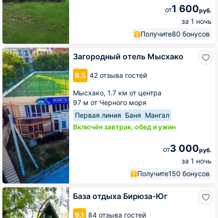
1 600
от
руб.
за 1 ночь
Получите
80 бонусов
Загородный
Загородный отель Мысхако
отель
Мысхако
8.5
42 отзыва гостей
Мысхако,
1.7 км от центра
97 м от Черного моря
Первая линия
Баня
Мангал
Включён завтрак, обед и ужин
3 000
от
руб.
за 1 ночь
Получите
150 бонусов
База
База отдыха Бирюза-Юг
отдыха
Бирюза-
9.1
84 отзыва гостей
Юг