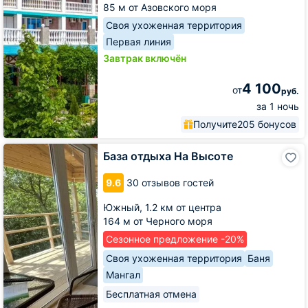
85 м от Азовского моря
Своя ухоженная территория
Первая линия
Завтрак включён
4 100
от
руб.
за 1 ночь
Получите
205 бонусов
База
База отдыха На Высоте
отдыха
На
9.6
30 отзывов гостей
Высоте
Южный,
1.2 км от центра
164 м от Черного моря
Сезонное предложение -20%
Своя ухоженная территория
Баня
Мангал
Бесплатная отмена