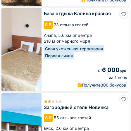
База
База отдыха Калина красная
отдыха
Калина
8.5
23 отзыва гостей
красная
Анапа,
5.6 км от центра
218 м от Черного моря
Своя ухоженная территория
Первая линия
6 000
от
руб.
за 1 ночь
Получите
300 бонусов
Загородный
отель
Новинка
Загородный отель Новинка
8.9
56 отзывов гостей
Ейск,
2.6 км от центра