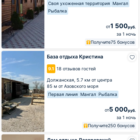
Своя ухоженная территория
Мангал
Рыбалка
1 500
от
руб.
за 1 ночь
Получите
75 бонусов
База
База отдыха Кристина
отдыха
Кристина
9.1
18 отзывов гостей
Должанская,
5.7 км от центра
85 м от Азовского моря
Первая линия
Мангал
Рыбалка
5 000
от
руб.
за 1 ночь
Получите
250 бонусов
Дом
Дом отдыха Лазаревский