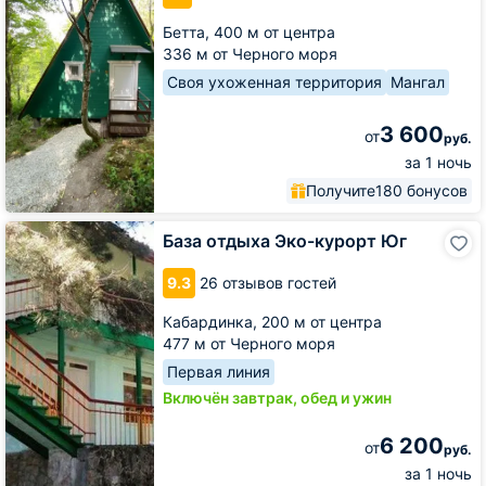
Бетта,
400 м от центра
336 м от Черного моря
Своя ухоженная территория
Мангал
3 600
от
руб.
за 1 ночь
Получите
180 бонусов
База
База отдыха Эко-курорт Юг
отдыха
Эко-
9.3
26 отзывов гостей
курорт
Юг
Кабардинка,
200 м от центра
477 м от Черного моря
Первая линия
Включён завтрак, обед и ужин
6 200
от
руб.
за 1 ночь