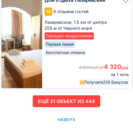
отдыха
Лазаревский
10
6 отзывов гостей
Лазаревское,
1.5 км от центра
259 м от Черного моря
Горящее предложение
Первая линия
Бесплатная отмена
4 320
4 800
руб.
от
руб.
за 1 ночь
Получите
216 бонусов
ЕЩË 21 ОБЪЕКТ ИЗ 444
НАВЕРХ