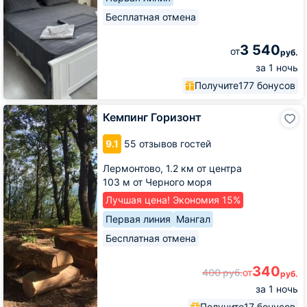
Бесплатная отмена
3 540
от
руб.
за 1 ночь
Получите
177 бонусов
Кемпинг
Кемпинг Горизонт
Горизонт
9.1
55 отзывов гостей
Лермонтово,
1.2 км от центра
103 м от Черного моря
Лучшая цена! Экономия 15%
Первая линия
Мангал
Бесплатная отмена
340
400
руб.
от
руб.
за 1 ночь
Получите
17 бонусов