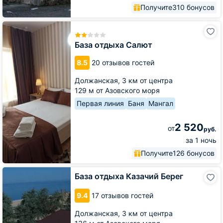
Получите
310 бонусов
База
отдыха
Салют
База отдыха Салют
8.5
20 отзывов гостей
Должанская,
3 км от центра
129 м от Азовского моря
Первая линия
Баня
Мангал
2 520
от
руб.
за 1 ночь
Получите
126 бонусов
База
База отдыха Казачий Берег
отдыха
Казачий
9.4
17 отзывов гостей
Берег
Должанская,
3 км от центра