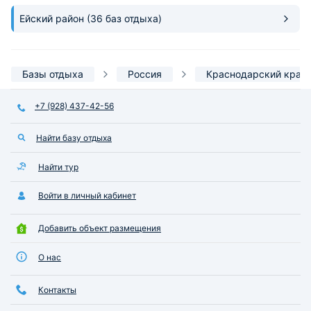
ванная комната п
Ейский район
(36 баз отдыха)
оборудована. Есть
сравнить, т.к. ез
каждый раз в ново
Сочи на сегодняш
Базы отдыха
Россия
Краснодарский край
месте !!! Были во
даже Крым не иде
+7 (928) 437-42-56
Сочинаша любовь )
решим куда поехат
следующий раз, т
Найти базу отдыха
нашим фаворитом
выборе )
Найти тур
Войти в личный кабинет
Добавить объект размещения
О нас
Контакты