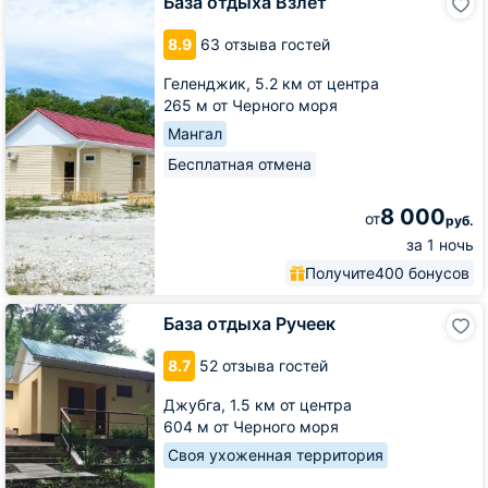
База отдыха Взлет
отдыха
Взлет
8.9
63 отзыва гостей
Геленджик,
5.2 км от центра
265 м от Черного моря
Мангал
Бесплатная отмена
8 000
от
руб.
за 1 ночь
Получите
400 бонусов
База
База отдыха Ручеек
отдыха
Ручеек
8.7
52 отзыва гостей
Джубга,
1.5 км от центра
604 м от Черного моря
Своя ухоженная территория