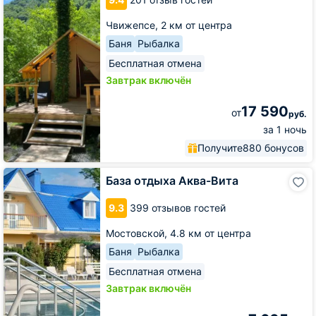
Спа
Чвижепсе,
2 км от центра
Баня
Рыбалка
Бесплатная отмена
Завтрак включён
17 590
от
руб.
за 1 ночь
Получите
880 бонусов
База
База отдыха Аква-Вита
отдыха
Аква-
9.3
399 отзывов гостей
Вита
Мостовской,
4.8 км от центра
Баня
Рыбалка
Бесплатная отмена
Завтрак включён