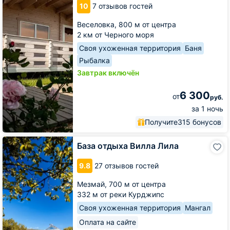
10
7 отзывов гостей
ПАРК
Веселовка,
800 м от центра
2 км от Черного моря
Своя ухоженная территория
Баня
Рыбалка
Завтрак включён
6 300
от
руб.
за 1 ночь
Получите
315 бонусов
База
База отдыха Вилла Лила
отдыха
Вилла
9.8
27 отзывов гостей
Лила
Мезмай,
700 м от центра
332 м от реки Курджипс
Своя ухоженная территория
Мангал
Оплата на сайте