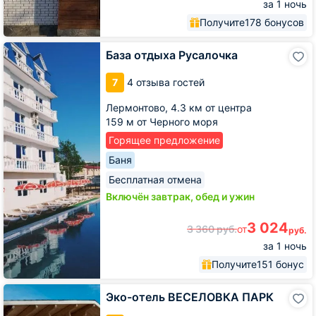
за 1 ночь
Получите
178 бонусов
База
База отдыха Русалочка
отдыха
Русалочка
7
4 отзыва гостей
Лермонтово,
4.3 км от центра
159 м от Черного моря
Горящее предложение
Баня
Бесплатная отмена
Включён завтрак, обед и ужин
3 024
3 360
руб.
от
руб.
за 1 ночь
Получите
151 бонус
Эко-
Эко-отель ВЕСЕЛОВКА ПАРК
отель
ВЕСЕЛОВКА