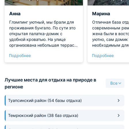
Анна
Марина
Глэмпинг уютный, мы брали для
Отличная база отд
проживания бунгало. По сути это
современным рем
открытая палатка-домик с
жена были в вост
удобной кроватью. На улице
уютно, сам домик
организована небольшая терраса.
необходимым для
В домике есть вентилятор, с
проживания. Есть 
Подробнее
Подробнее
помощью которого мы спасались
духовкой и плитой
от жары. Бассейн на территории
спальных мест. Н
организован, мест для активных
есть мангальная 
игр полно. И парковка для машин
пожарить мясо, в
Лучшие места для отдыха на природе в
тоже есть.
принадлежности в
Все
Отдохнули отлично
регионе
уезжать!
Туапсинский район
(54 базы отдыха)
Темрюкский район
(38 баз отдыха)