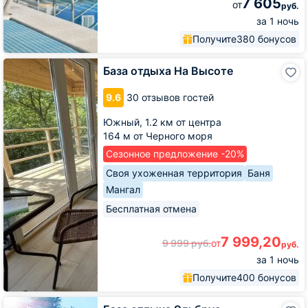
7 605
от
руб.
за 1 ночь
Получите
380 бонусов
База
База отдыха На Высоте
отдыха
На
9.6
30 отзывов гостей
Высоте
Южный,
1.2 км от центра
164 м от Черного моря
Сезонное предложение -20%
Своя ухоженная территория
Баня
Мангал
Бесплатная отмена
7 999,20
9 999
руб.
от
руб.
за 1 ночь
Получите
400 бонусов
База