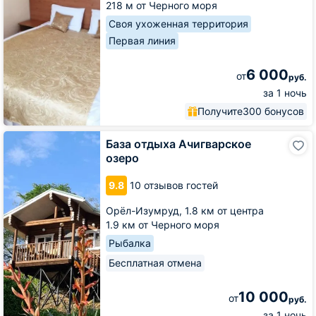
218 м от Черного моря
Своя ухоженная территория
Первая линия
6 000
от
руб.
за 1 ночь
Получите
300 бонусов
База
База отдыха Ачигварское
отдыха
озеро
Ачигварское
озеро
9.8
10 отзывов гостей
Орёл-Изумруд,
1.8 км от центра
1.9 км от Черного моря
Рыбалка
Бесплатная отмена
10 000
от
руб.
за 1 ночь