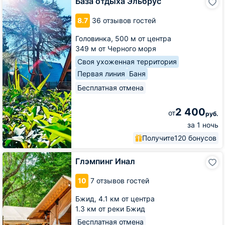
База отдыха Эльбрус
отдыха
Эльбрус
8.7
36 отзывов гостей
Головинка,
500 м от центра
349 м от Черного моря
Своя ухоженная территория
Первая линия
Баня
Бесплатная отмена
2 400
от
руб.
за 1 ночь
Получите
120 бонусов
Глэмпинг
Глэмпинг Инал
Инал
10
7 отзывов гостей
Бжид,
4.1 км от центра
1.3 км от реки Бжид
Бесплатная отмена