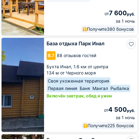
7 600
от
руб.
за 1 ночь
Получите
380 бонусов
База
База отдыха Парк Инал
отдыха
Парк
8.7
88 отзывов гостей
Инал
Бухта Инал,
1.6 км от центра
134 м от Черного моря
Своя ухоженная территория
Первая линия
Баня
Мангал
Рыбалка
Включён завтрак, обед и ужин
4 500
от
руб.
за 1 ночь
Получите
225 бонусов
База