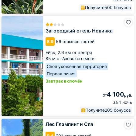
Получите
500 бонусов
Загородный
отель
Новинка
Загородный отель Новинка
8.9
56 отзывов гостей
Ейск,
2.6 км от центра
85 м от Азовского моря
Своя ухоженная территория
Первая линия
Завтрак включён
4 100
от
руб.
за 1 ночь
Получите
205 бонусов
Лес
Лес Глэмпинг и Спа
Глэмпинг
и
9.4
201 отзыв гостей