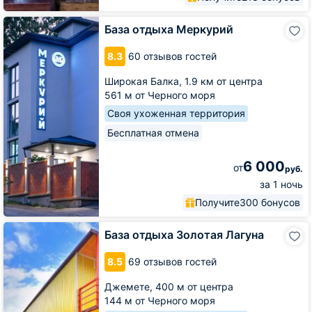
База
База отдыха Меркурий
отдыха
Меркурий
8.3
60 отзывов гостей
Широкая Балка,
1.9 км от центра
561 м от Черного моря
Своя ухоженная территория
Бесплатная отмена
6 000
от
руб.
за 1 ночь
Получите
300 бонусов
База
База отдыха Золотая Лагуна
отдыха
Золотая
8.5
69 отзывов гостей
Лагуна
Джемете,
400 м от центра
144 м от Черного моря