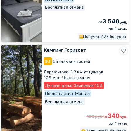
Бесплатная отмена
3 540
от
руб.
за 1 ночь
Получите
177 бонусов
Кемпинг
Кемпинг Горизонт
Горизонт
9.1
55 отзывов гостей
Лермонтово,
1.2 км от центра
103 м от Черного моря
Лучшая цена! Экономия 15%
Первая линия
Мангал
Бесплатная отмена
340
400
руб.
от
руб.
за 1 ночь
Получите
17 бонусов