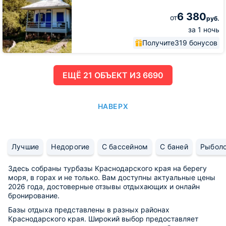
6 380
от
руб.
за 1 ночь
Получите
319 бонусов
ЕЩË 21 ОБЪЕКТ ИЗ 6690
НАВЕРХ
Лучшие
Недорогие
С бассейном
С баней
Рыбол
Здесь собраны турбазы Краснодарского края на берегу
моря, в горах и не только. Вам доступны актуальные цены
2026 года, достоверные отзывы отдыхающих и онлайн
бронирование.
Базы отдыха представлены в разных районах
Краснодарского края. Широкий выбор предоставляет