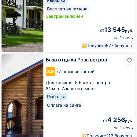
Рыбалка
Бесплатная отмена
Завтрак включён
13 545
от
руб.
за 1 ночь
Получите
677 бонусов
База
База отдыха Роза ветров
отдыха
Роза
8.9
77 отзывов гостей
ветров
Должанская,
5.6 км от центра
81 м от Азовского моря
Рыбалка
Оплата на сайте
4 256
от
руб.
за 1 ночь
Получите
213 бонусов