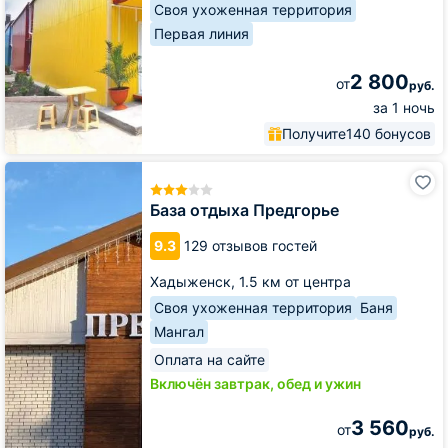
Своя ухоженная территория
Первая линия
2 800
от
руб.
за 1 ночь
Получите
140 бонусов
База
отдыха
Предгорье
База отдыха Предгорье
9.3
129 отзывов гостей
Хадыженск,
1.5 км от центра
Своя ухоженная территория
Баня
Мангал
Оплата на сайте
Включён завтрак, обед и ужин
3 560
от
руб.