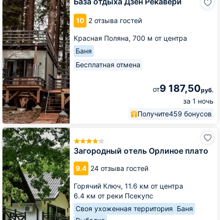
База отдыха Дзен Рекавери
отдыха
Дзен
10
2 отзыва гостей
Рекавери
Красная Поляна,
700 м от центра
Баня
Бесплатная отмена
9 187,50
от
руб.
за 1 ночь
Получите
459 бонусов
Загородный
отель
Орлиное
Загородный отель Орлиное плато
плато
9.4
24 отзыва гостей
Горячий Ключ,
11.6 км от центра
6.4 км от реки Псекупс
Своя ухоженная территория
Баня