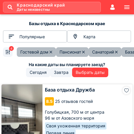
Краснодарский край
Даты неизвестны
Базы отдыха в Краснодарском крае
Популярные
Карта
4
Гостевой дом
Пансионат
Санаторий
Баз
Сегодня
Завтра
Выбрать даты
База
База отдыха Дружба
отдыха
Дружба
8.5
25 отзывов гостей
Голубицкая,
700 м от центра
96 м от Азовского моря
Своя ухоженная территория
Первая линия