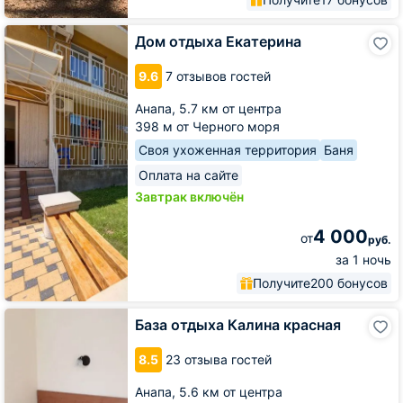
Дом
Дом отдыха Екатерина
отдыха
Екатерина
9.6
7 отзывов гостей
Анапа,
5.7 км от центра
398 м от Черного моря
Своя ухоженная территория
Баня
Оплата на сайте
Завтрак включён
4 000
от
руб.
за 1 ночь
Получите
200 бонусов
База
База отдыха Калина красная
отдыха
Калина
8.5
23 отзыва гостей
красная
Анапа,
5.6 км от центра