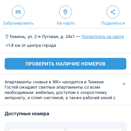
Забронировать
На карте
Поделиться
Тюмень, ул. 2-я Луговая, д. 24к1 —
Посмотреть на карте
1.8 км от центра города
ПРОВЕРИТЬ НАЛИЧИЕ НОМЕРОВ
Апартаменты «новые в ЖК» находятся в Тюмени.
Гостей ожидают светлые апартаменты со всем
необходимым: мебелью, доступом к скоростному
интернету, и сплит-системой, а также рабочей зоной с
лампой. Имеется и ванная комната, где можно
воспользоваться средствами личной гигиены с
Доступные номера
полотенцами, феном и стиральной машиной.
Приготовить еду можно самостоятельно на кухне, с
помощью предоставленной бытовой техники и посуды.
В шаговой доступности мини-маркет и кофейня.