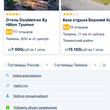
Отель Doubletree By
База отдыха Верхний б
Hilton Tyumen
19 отзывов
9.4
717 отзывов
9.4
Тюмень,
11 км от центра
Тюмень,
800 м от центра
Тюменский район
7 000
15 100
от
руб.
за 1 ночь
от
руб.
за 1 ночь
Гостиницы России
Гостиницы Тюмени
Апа
Найти апартаменты
Найти тур
Войти в личный кабинет
Добавить объект размещения