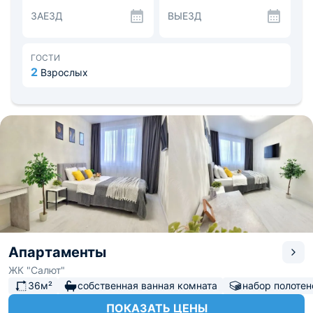
При доме ухоженная территория с детской площадкой,
ЗАЕЗД
ВЫЕЗД
беседками для отдыха и автомобильной парковкой. Из
интересных точек города рядом находятся торговый
центр «Па-на-ма», музей «Дом Машарова» в 1,5 км, и
аквапарк «ЛетоЛето» в 1,6 км. Расстояние до
ГОСТИ
аэропорта - 11,7 км, до Железнодорожного вокзала -
2
Взрослых
2,8 км.
Апартаменты
ЖК "Салют"
36м²
собственная ванная комната
набор полотен
ПОКАЗАТЬ ЦЕНЫ