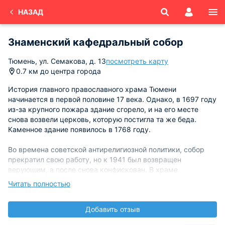
НАЗАД
Знаменский кафедральный собор
Тюмень, ул. Семакова, д. 13
посмотреть карту
0.7 км до центра города
История главного православного храма Тюмени
начинается в первой половине 17 века. Однако, в 1697 году
из-за крупного пожара здание сгорело, и на его месте
снова возвели церковь, которую постигла та же беда.
Каменное здание появилось в 1768 году.
Во времена советской антирелигиозной политики, собор
прекратил свою работу, но к 1941 был возвращен
верующим, а после снова конфискован. В храме
располагались военные подразделения,
Читать полностью
машинотракторная станция. Окончательное возвращение
храма православным произошло после Великой
Добавить отзыв
Отечественной войны.