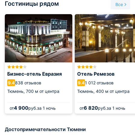
Гостиницы рядом
В храме хранится главная святыня - Икона божией матери
Все
«Знамение», которая по легенде спасла город от эпидемии
чумы в 1848 году.
Архитектура здания выполнена в стиле сибирского
барокко, внутреннее убранство украшено росписями и
другими декоративными орнаментами.
Ежедневно в соборе проводятся службы и отмечаются
религиозные праздники.
Бизнес-отель Евразия
Отель Ремезов
838 отзывов
1 012 отзывов
9.4
9.4
Тюмень,
700 м от центра
Тюмень,
400 м от центра
4 900
6 820
от
руб.
за 1 ночь
от
руб.
за 1 ночь
Достопримечательности Тюмени