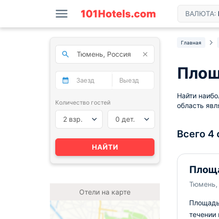
ВАЛЮТА:
Главная
Площ
Найти наиб
Количество гостей
область явл
2 взр.
0 дет.
Всего 4
НАЙТИ
Площа
Тюмень, 
Отели на карте
Площадь 
течении 