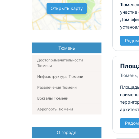
Тюменско
Открыть карту
участке 
Дом офиц
установл
Рядом
Тюмень
Достопримечательности
Площ
Тюмени
Тюмень,
Инфраструктура Тюмени
Площадь
Развлечения Тюмени
наименов
Вокзалы Тюмени
террито
Аэропорты Тюмени
архитек
Рядом
О городе