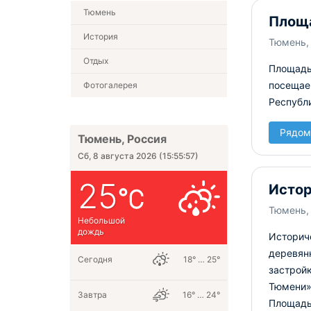
Тюмень
Площ
История
Тюмень,
Отдых
Площадь
посещаем
Фотогалерея
Республи
Рядом
Тюмень, Россия
Сб, 8 августа 2026
(
15:55:57
)
25
Истор
Тюмень, 
Небольшой
дождь
Историче
деревян
Сегодня
18° … 25°
застрой
Тюмени».
Завтра
16° … 24°
Площадь