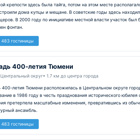
й крепости здесь была тайга, потом на этом месте располагалось
строили дома купцы и мещане. В советские годы здесь находил
еров. В 2000 году по инициативе местной власти участок был 
ен фонтан.
 483 гостиницы
адь 400-летия Тюмени
 Центральный округ
• 1.7 км до центра города
 400-летия Тюмени расположилась в Центральном округе город
ание в 1986 году в честь празднования исторического юбилея с
рия претерпела масштабные изменения, превратившись из обыч
турный ансамбль.
 483 гостиницы