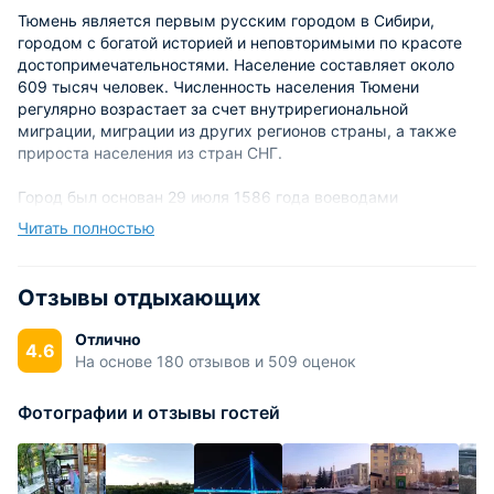
Тюмень является первым русским городом в Сибири,
городом с богатой историей и неповторимыми по красоте
достопримечательностями. Население составляет около
609 тысяч человек. Численность населения Тюмени
регулярно возрастает за счет внутрирегиональной
миграции, миграции из других регионов страны, а также
прироста населения из стран СНГ.
Город был основан 29 июля 1586 года воеводами
Василием Сукиным и Иваном Мясиным как крепость в
Читать полностью
устье реки Тюменка. Город был поставлен на древней
караванной дороге из Средней Азии в Поволжье, на земле,
за которую шла вековая борьба кочевников Южной
Отзывы отдыхающих
Сибири.
Отлично
4.6
С XVII века город стал важнешим транспортным пунктом
На основе 180 отзывов и 509 оценок
на торговом пути из Сибири в Китай, значительным
ремесленным центром. Город славился выделкой кожи,
Фотографии и отзывы гостей
литьем дорожных колокольчиков и мыловарением, было
развито кузнечное дело.
С 1709 года Тюмень входила в состав Сибирской губернии,