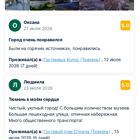
с 1782 года стала уездным городом Тобольского
наместничества. Экономическое значение города возросло
в 1840 году в связи с открытием в Сибири речного
пароходства и с постройкой в 1885 году железной дороги
Оксана
О
5.0
Екатеринбург-Тюмень.
27 июля 2026
Город очень понравился
Во второй половине XIX века Тюмень становится крупным
центром с развитым речным судостроением, рыбной и
Были на горячих источниках, понравились.
лесной промышленности, ковроткацкого производства.
Тюмень была крупным торгово-финансовым центром
Проживал(а) в:
Гостиница Колос (Тюмень)
, 12 июля
Западной Сибири, там ежегодно проходила летняя
2026 (7 дней)
ярмарка, одна из крупнейших в Сибири.
Людмила
В XIX веке город стал перевалочным пунктом для
Л
5.0
23 июля 2026
переселенцев и ссыльных. С 1934 Тюмень - центр Обь-
Иртышской области, с 1944 года является центром
Тюмень в моём сердце
Тюменской области.
Чистый, уютный город! С большим количеством музеев.
Большая пешеходная улица, отличная набережная.
С момента основания город выполнял военно-
Много общественного транспорта!
административные и коммуникационные, торговые
функции, что позволило ему вырасти в один из крупнейших
Проживал(а) в:
Гостевой дом Стрела (Тюмень)
, 15
городов Западной Сибири.
июля 2026 (6 дней)