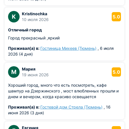
Открытие месторождений нефти и газа в городе и области
способствовали бурному росту в городе научных
Kristinochka
K
5.0
организаций.
10 июля 2026
Ведущими отраслями промышленности города является
Отличный город
машиностроение и металлообработка, химическая,
Город прекрасный ,яркий
деревообработка, легкая и пищевая промышленность.
Основные предприятия города - моторостроительное
Проживал(а) в:
Гостиница Михеев (Тюмень)
, 6 июля
производственное объединение, завод автотракторного
2026 (4 дня)
электрооборудования, аккумуляторный и
судостроительный заводы, заводы Нефтемаш и Строймаш,
Мария
медицинского оборудования и инструментов.
М
5.0
19 июня 2026
Сегодня город Тюмень является важнейшим
Хороший город, много что есть посмотреть, кафе
промышленным, транспортным узелом, крупным
шампур на Дзержинского , мост влюбленных прошли и
культурным, научным и образовательным центром.
днем и вечером, когда красиво освещается
Административное значение и функция Тюмени в
региональной системе расселения усиливается в процессе
Проживал(а) в:
Гостевой дом Стрела (Тюмень)
, 16
восстановления Тюменской области в качестве единого
июня 2026 (3 дня)
субъекта Российской Федерации.
В Тюмени находится международный аэропорт, речной
Евгения