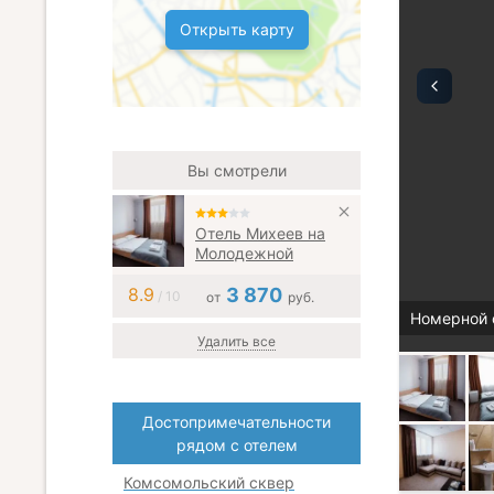
Открыть карту
Вы смотрели
Отель Михеев на
Молодежной
8.9
3 870
/ 10
от
руб.
Номерной 
Удалить все
Достопримечательности
рядом с отелем
Комсомольский сквер