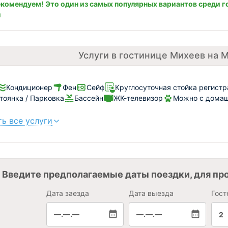
комендуем! Это один из самых популярных вариантов среди г
и
Услуги в гостинице Михеев на
Кондиционер
Фен
Сейф
Круглосуточная стойка регист
тоянка / Парковка
Бассейн
ЖК-телевизор
Можно с домаш
ь все услуги
Введите предполагаемые даты поездки, для пр
Дата заезда
Дата выезда
Гост
—.—.—
—.—.—
2