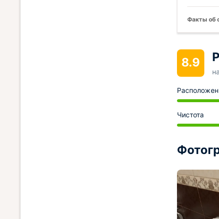
Факты об 
Р
8.9
н
Расположен
Чистота
Фотогр