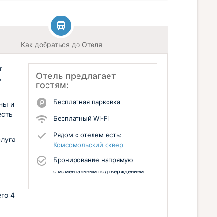
Как добраться до Отеля
т
Отель предлагает
ь
гостям:
.
Бесплатная парковка
ны и
есть
Бесплатный Wi-Fi
Рядом с отелем есть:
слуга
Комсомольский сквер
Бронирование напрямую
с моментальным подтверждением
го 4