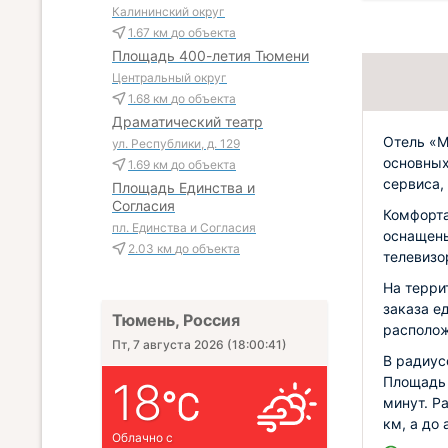
Калининский округ
1.67 км
до объекта
Площадь 400-летия Тюмени
Центральный округ
1.68 км
до объекта
Драматический театр
Отель «М
ул. Республики, д. 129
основных
1.69 км
до объекта
сервиса,
Площадь Единства и
Согласия
Комфорта
пл. Единства и Согласия
оснащены
2.03 км
до объекта
телевизо
На терри
заказа е
Тюмень, Россия
располож
Пт, 7 августа 2026
(
18:00:42
)
В радиус
Площадь 
18
минут. Р
км, а до
Облачно с