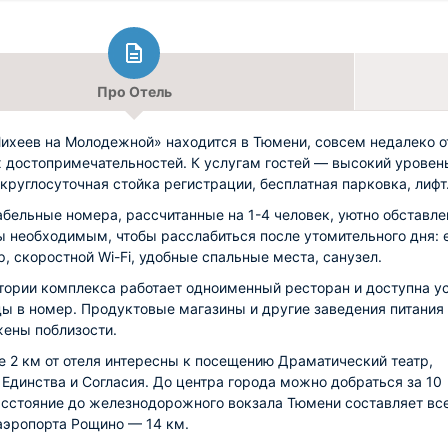
Про Отель
ихеев на Молодежной» находится в Тюмени, совсем недалеко о
 достопримечательностей. К услугам гостей — высокий уровен
 круглосуточная стойка регистрации, бесплатная парковка, лифт
бельные номера, рассчитанные на 1-4 человек, уютно обставле
 необходимым, чтобы расслабиться после утомительного дня: 
р, скоростной Wi-Fi, удобные спальные места, санузел.
тории комплекса работает одноименный ресторан и доступна у
ды в номер. Продуктовые магазины и другие заведения питания
ены поблизости.
е 2 км от отеля интересны к посещению Драматический театр,
Единства и Согласия. До центра города можно добраться за 10
асстояние до железнодорожного вокзала Тюмени составляет все
 аэропорта Рощино — 14 км.