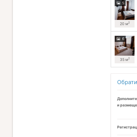
5
2
20 м
6
2
35 м
Обрати
Дополните
и размеще
Регистрац