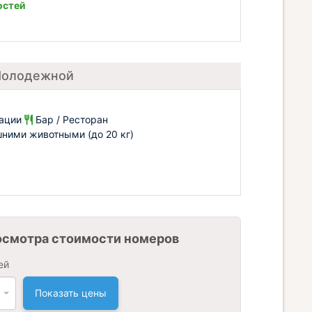
остей
 Молодежной
рации
Бар / Ресторан
ними животными (до 20 кг)
осмотра стоимости номеров
ей
Показать цены