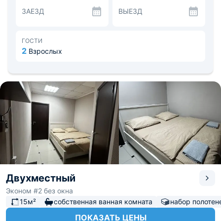
новой, необходимой мебелью и техникой, для
ЗАЕЗД
ВЫЕЗД
комфортного проживания всех гостей.
Недалеко от отеля находятся супермаркеты, кафе и
закусочные. Также гости могут прогуляться до берега
реки, устроить пешие экскурсии и порыбачить.
ГОСТИ
2
Взрослых
Двухместный
Эконом #2 без окна
15м²
собственная ванная комната
набор полотен
ПОКАЗАТЬ ЦЕНЫ