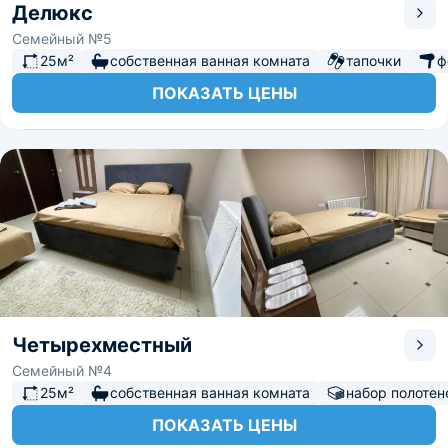
Делюкс
Семейный №5
25м²
собственная ванная комната
тапочки
ф
ПОКАЗАТЬ ЦЕНЫ
Четырехместный
Семейный №4
25м²
собственная ванная комната
набор полотен
ПОКАЗАТЬ ЦЕНЫ