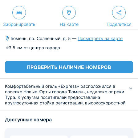
Забронировать
На карте
Поделиться
Тюмень, пр. Солнечный, д. 5 —
Посмотреть на карте
3.5 км от центра города
ПРОВЕРИТЬ НАЛИЧИЕ НОМЕРОВ
Комфортабельный отель «Express» расположился в
поселке Новые Юрты города Тюмень, недалеко от реки
Тура. К услугам посетителей предоставлена
круглосуточная стойка регистрации, высокоскоростной
интернет на всей территории и частный трансфер за
дополнительную плату.
Доступные номера
К размещению подготовлены номера разного уровня
вместимости. В каждом из них собственная ванная
комната, оборудованная новой сантехникой и набором
гигиенических принадлежностей. Номера обустроены