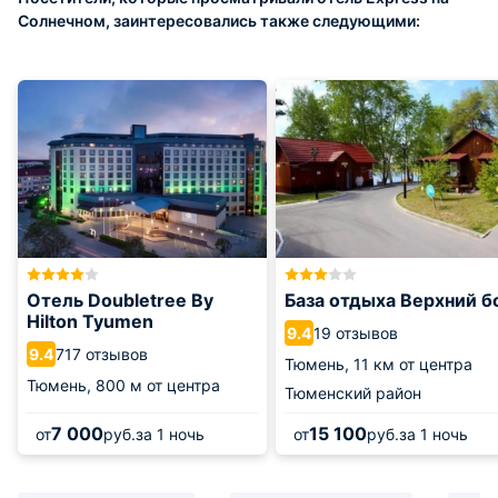
Солнечном, заинтересовались также следующими:
Отель Doubletree By
База отдыха Верхний б
Hilton Tyumen
19 отзывов
9.4
717 отзывов
9.4
Тюмень,
11 км от центра
Тюмень,
800 м от центра
Тюменский район
7 000
15 100
от
руб.
за 1 ночь
от
руб.
за 1 ночь