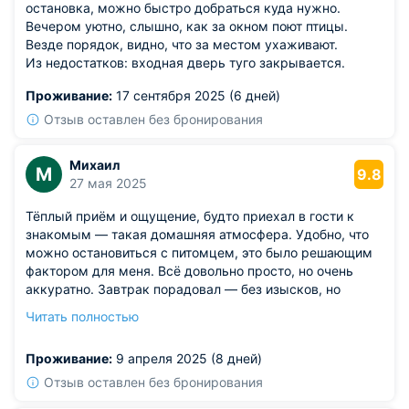
остановка, можно быстро добраться куда нужно.
Вечером уютно, слышно, как за окном поют птицы.
Везде порядок, видно, что за местом ухаживают.
Из недостатков: входная дверь туго закрывается.
Проживание:
17 сентября 2025 (6 дней)
Отзыв оставлен без бронирования
Михаил
М
9.8
27 мая 2025
Тёплый приём и ощущение, будто приехал в гости к
знакомым — такая домашняя атмосфера. Удобно, что
можно остановиться с питомцем, это было решающим
фактором для меня. Всё довольно просто, но очень
аккуратно. Завтрак порадовал — без изысков, но
вкусно и сытно. Район спокойный, даже ночью было
Читать полностью
тихо. Никакого официоза, всё по-доброму и по-
человечески.
Проживание:
9 апреля 2025 (8 дней)
Из недостатков: немного больше света в комнате не
помешало бы.
Отзыв оставлен без бронирования