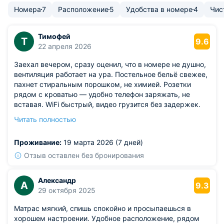
Номера
7
Расположение
5
Удобства в номере
4
Чис
Тимофей
Т
9.6
22 апреля 2026
Заехал вечером, сразу оценил, что в номере не душно,
вентиляция работает на ура. Постельное бельё свежее,
пахнет стиральным порошком, не химией. Розетки
рядом с кроватью — удобно телефон заряжать, не
вставая. WiFi быстрый, видео грузится без задержек.
Поутру вышел на террасу — там столики, можно кофе
Читать полностью
с булочкой съесть на свежем воздухе.
Из недостатков: в душевой кабине стекло чуть
Проживание:
19 марта 2026 (7 дней)
перекошено, при сильном напоре вода брызжет
наружу. Не критично, но поправят — будет аккуратнее.
Отзыв оставлен без бронирования
Александр
А
9.3
29 октября 2025
Матрас мягкий, спишь спокойно и просыпаешься в
хорошем настроении. Удобное расположение, рядом