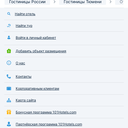
Гостиницы России
Гостиницы Тюмени
Оте
Найти отель
Найти тур
Войти в личный кабинет
Добавить объект размещения
О нас
Контакты
Корпоративным клиентам
Карта сайта
Бонусная программа 101Hotels.com
Партнёрская программа 101Hotels.com