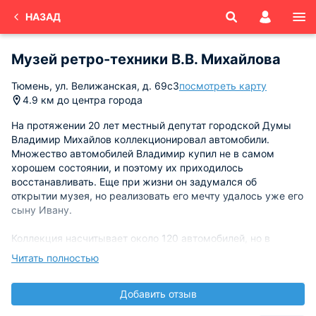
НАЗАД
Музей ретро-техники В.В. Михайлова
Тюмень, ул. Велижанская, д. 69с3
посмотреть карту
4.9 км до центра города
На протяжении 20 лет местный депутат городской Думы
Владимир Михайлов коллекционировал автомобили.
Множество автомобилей Владимир купил не в самом
хорошем состоянии, и поэтому их приходилось
восстанавливать. Еще при жизни он задумался об
открытии музея, но реализовать его мечту удалось уже его
сыну Ивану.
Коллекция насчитывает около 120 автомобилей, но в
самом музее представлена лишь часть экспонатов, в виду
Читать полностью
небольшой площади здания. Помимо автомобилей, в
коллекции имеется и мото-техника, например мотоколяска
Добавить отзыв
«СМЗ С-3А», выпускающаяся в советское время для
людей с ограниченными возможностями.