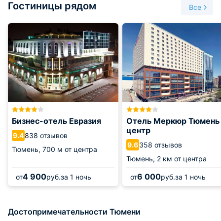
Гостиницы рядом
Все
Посетители могут свободно сфотографироваться или
потрогать машины. Руководство музея планирует и
дальнейшее расширение коллекции, и к этому могут
присоединиться все неравнодушные к ретро-автомобилям.
Бизнес-отель Евразия
Отель Меркюр Тюмень
центр
838 отзывов
9.4
358 отзывов
9.6
Тюмень,
700 м от центра
Тюмень,
2 км от центра
4 900
6 000
от
руб.
за 1 ночь
от
руб.
за 1 ночь
Достопримечательности Тюмени