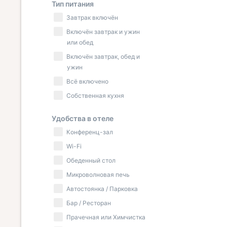
Тип питания
Завтрак включён
Включён завтрак и ужин
или обед
Включён завтрак, обед и
ужин
Всё включено
Собственная кухня
Удобства в отеле
Конференц-зал
Wi-Fi
Обеденный стол
Микроволновая печь
Автостоянка / Парковка
Бар / Ресторан
Прачечная или Химчистка