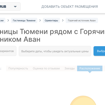
RUB
ДОБАВИТЬ ОБЪЕКТ РАЗМЕЩЕНИЯ
сии
Гостиницы Тюмени
Ориентиры
Горячий источник Аван
иницы Тюмени рядом с Горяч
чником Аван
Выбра
:
Популярность
Оценка по отзывам
Звезды
Расположение
1
…
ДАЛЕЕ »
Загрузка отелей