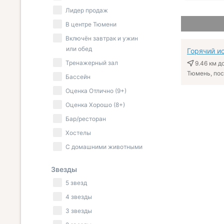
Лидер продаж
В центре Тюмени
Включён завтрак и ужин
или обед
Горячий и
Тренажерный зал
9.46 км
до
Тюмень, пос.
Бассейн
Оценка Отлично (9+)
Оценка Хорошо (8+)
Бар/ресторан
Хостелы
С домашними животными
Звезды
5 звезд
4 звезды
3 звезды