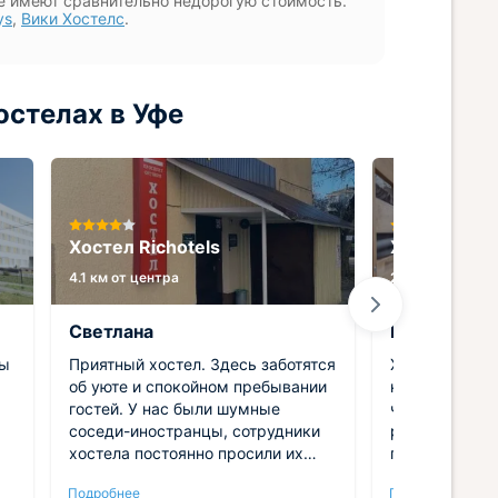
е имеют сравнительно недорогую стоимость.
ys
,
Вики Хостелс
.
остелах в Уфе
Хостел Richotels
Хостел Гос
4.1 км от центра
2.4 км от центр
Светлана
Вадим
ны
Приятный хостел. Здесь заботятся
Хостел станд
об уюте и спокойном пребывании
классический
гостей. У нас были шумные
чистота, убор
соседи-иностранцы, сотрудники
регулярными.
хостела постоянно просили их
положить вещ
вести себя потише. Ещё могу
позавтракать
Подробнее
Подробнее
отметить чистоту в местах общего
Думаю, подой