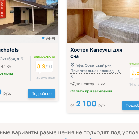
Wi-Fi
ichotels
Хостел Капсулы для
сна
ОЧЕНЬ ХОРОШО
 Октября, д. 61
ВЕЛИК
8.9
Уфа, Советский р-н,
/
10
 4.1 км
Привокзальная площадь, д.
9.
 отмена
3
105 отзывов
До центра 1.7 км
14 от
0
Оплата при заселении
руб.
Подробнее
2 100
от
руб.
Подроб
ные варианты размещения не подходят под услов