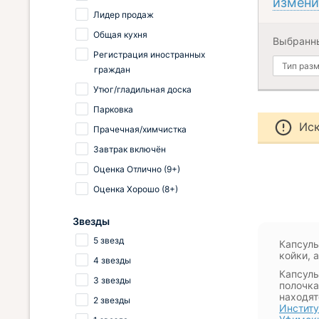
измени
Лидер продаж
Общая кухня
Выбранн
Регистрация иностранных
Тип раз
граждан
Утюг/гладильная доска
Парковка
Иск
Прачечная/химчистка
Завтрак включён
Оценка Отлично (9+)
Оценка Хорошо (8+)
Звезды
5 звезд
Капсуль
койки, 
4 звезды
Капсуль
3 звезды
полочка
находят
2 звезды
Институ