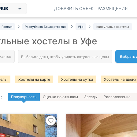
RUB
ДОБАВИТЬ ОБЪЕКТ РАЗМЕЩЕНИЯ
Россия
Республика Башкортостан
Уфа
Капсульные хостелы
льные хостелы в Уфе
Выбрать 
телы
Хостелы на карте
Хостелы на сутки
Хостелы на двоих
:
Популярность
Оценка по отзывам
Звезды
Расположение