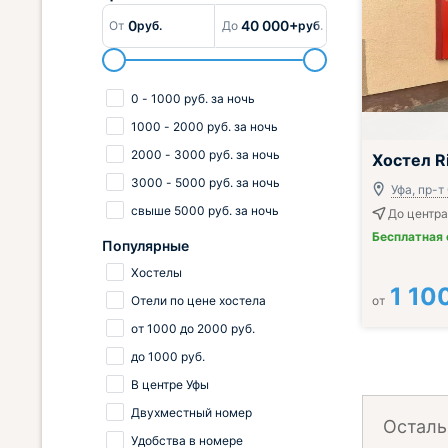
0
40 000+
От
руб.
До
руб.
0
-
1000
руб.
за ночь
1000
-
2000
руб.
за ночь
2000
-
3000
руб.
за ночь
Хостел R
3000
-
5000
руб.
за ночь
Уфа, пр-т
свыше
5000
руб.
за ночь
До центра
Бесплатная
Популярные
Хостелы
1 10
Отели по цене хостела
от
от
1000
до
2000
руб.
до
1000
руб.
В центре Уфы
Двухместный номер
Осталь
Удобства в номере