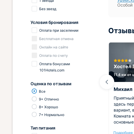
Уфимски
1 звезда
Особой 
Без звезд
Условия бронирования
Отзывы
Оплата при заселении
Бесплатная отмена
Онлайн на сайте
Оплата по счету
Оплата бонусами
Отель ВолнаСити
Хостел 
101Hotels.com
2.2 км от центра
11.4 км от
Оценка по отзывам
Анатолий
Михаил
Все
тре
Остановились в отеле
Приятный
9+ Отлично
«ВолнаСити» в Уфе — остались
здесь пе
8+ Хорошо
а вся
довольны. Номер был чистым и
вариант, 
7+ Нормально
для
уютным, в нём есть всё
Комната н
зины,
необходимое для комфортного
основные
Тип питания
кой.
проживания. Особенно
хорошо, с
Подробнее
Подробнее
ько
порадовало удобное
общем, р