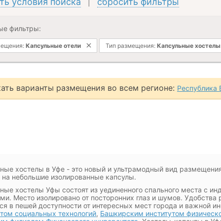
ть условия поиска
сбросить фильтры
|
ые фильтры:
мещения:
Капсульные отели
Тип размещения:
Капсульные хостелы
ать варианты размещения во всем регионе:
Республика 
ные хостелы в Уфе - это новый и ультрамодный вид размещения
а на небольшие изолированные капсулы.
ные хостелы Уфы состоят из уединенного спального места с и
ми. Место изолировано от посторонних глаз и шумов. Удобства 
ся в пешей доступности от интересных мест города и важной 
том социальных технологий
,
Башкирским институтом физическо