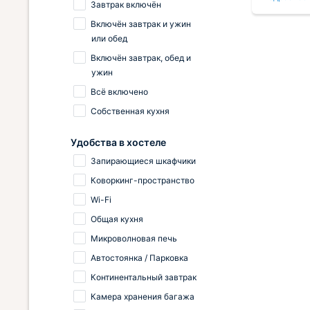
Завтрак включён
расположение — до главных
Включён завтрак и ужин
достопримечательностей можно
или обед
дойти пешком.
Включён завтрак, обед и
ужин
Всё включено
Собственная кухня
Удобства в хостеле
Запирающиеся шкафчики
Коворкинг-пространство
Wi-Fi
Общая кухня
Микроволновая печь
Автостоянка / Парковка
Континентальный завтрак
Камера хранения багажа