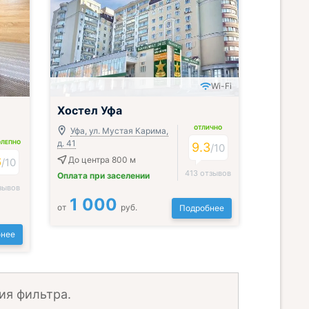
Wi-Fi
Хостел Уфа
ОТЛИЧНО
Уфа, ул. Мустая Карима,
д. 41
ОЛЕПНО
9.3
/
10
6
До центра 800 м
/
10
413 отзывов
Оплата при заселении
зывов
1 000
от
руб.
Подробнее
нее
ия фильтра.