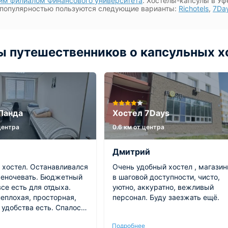
м филиалом Финансового университета
. Хостелы-капсулы в Уф
популярностью пользуются следующие варианты:
Richotels
,
7Da
 путешественников о капсульных х
Панда
Хостел 7Days
 центра
0.6 км от центра
Дмитрий
 хостел. Останавливался
Очень удобный хостел , магази
реночевать. Бюджетный
в шаговой доступности, чисто,
все есть для отдыха.
уютно, аккуратно, вежливый
еплохая, просторная,
персонал. Буду заезжать ещё.
 удобства есть. Спалось
оседи не шумели. В
Подробнее
екомендую!