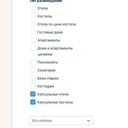
Тип размещения
Отели
Хостелы
Отели по цене хостела
Гостевые дома
Апартаменты
Дома и апартаменты
целиком
Пансионаты
Санатории
Базы отдыха
Коттеджи
Капсульные отели
Капсульные хостелы
Все районы