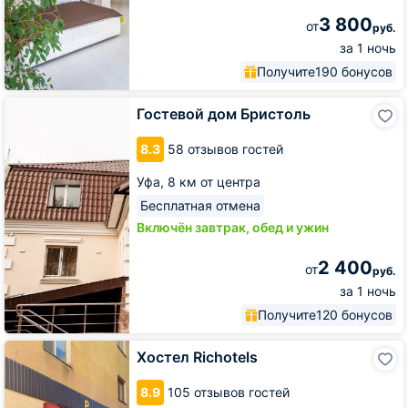
3 800
от
руб.
за 1 ночь
Получите
190 бонусов
Гостевой
Гостевой дом Бристоль
дом
Бристоль
8.3
58 отзывов гостей
Уфа,
8 км от центра
Бесплатная отмена
Включён завтрак, обед и ужин
2 400
от
руб.
за 1 ночь
Получите
120 бонусов
Хостел
Хостел Richotels
Richotels
8.9
105 отзывов гостей