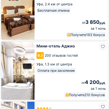
Уфа,
2.4 км от центра
Бесплатная отмена
3 850
от
руб.
за 1 ночь
Получите
193 бонуса
Мини-
Мини-отель Аджио
отель
Аджио
9.3
200 отзывов гостей
Уфа,
1.3 км от центра
Оплата при заселении
4 200
от
руб.
за 1 ночь
Получите
210 бонусов
AZIMUT
Сити