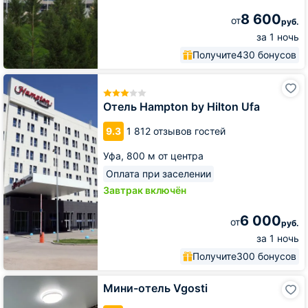
8 600
от
руб.
за 1 ночь
Получите
430 бонусов
Отель
Hampton
by
Отель Hampton by Hilton Ufa
Hilton
Ufa
9.3
1 812 отзывов гостей
Уфа,
800 м от центра
Оплата при заселении
Завтрак включён
6 000
от
руб.
за 1 ночь
Получите
300 бонусов
Мини-
Мини-отель Vgosti
отель
Vgosti