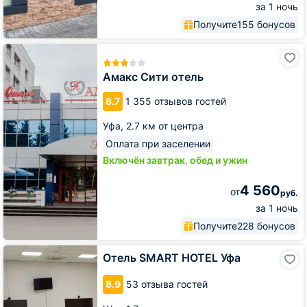
за 1 ночь
Получите
155 бонусов
Амакс
Сити
отель
Амакс Сити отель
8.7
1 355 отзывов гостей
Уфа,
2.7 км от центра
Оплата при заселении
Включён завтрак, обед и ужин
4 560
от
руб.
за 1 ночь
Получите
228 бонусов
Отель
Отель SMART HOTEL Уфа
SMART
HOTEL
8.9
53 отзыва гостей
Уфа