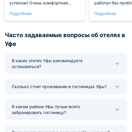
успехом! Очень комфортная
работал без пробл
квартира, нет ничего лишнего.
интересных мест 
Подробнее
Подробнее
Мебель целая, удобная кровать,
пешком, так что н
сантехника как новая. Сразу
даже не тратился
видно, что за чистотой следят
место, куда хочет
усиленно - ни пылинки и свежее
когда снова захо
Часто задаваемые вопросы об отелях в
постельное белье с полотенцами.
Уфе
Очень понравилось - вернусь
снова!
В каких отелях Уфы рекомендуете
остановиться?
Сколько стоит проживание в гостиницах Уфы?
В каком районе Уфы лучше всего
забронировать гостиницу?