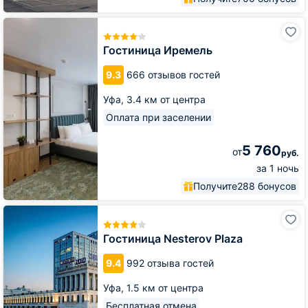
Гостиница
Иремель
Гостиница Иремель
9.3
666 отзывов гостей
Уфа,
3.4 км от центра
Оплата при заселении
5 760
от
руб.
за 1 ночь
Получите
288 бонусов
Гостиница
Nesterov
Plaza
Гостиница Nesterov Plaza
9.4
992 отзыва гостей
Уфа,
1.5 км от центра
Бесплатная отмена