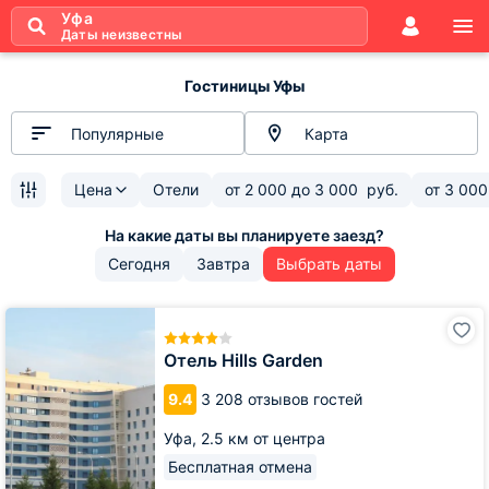
Уфа
Даты неизвестны
Гостиницы Уфы
Популярные
Карта
Цена
Отели
от
2 000
до
3 000
руб.
от
3 000
Сегодня
Завтра
Выбрать даты
Отель
Hills
Garden
Отель Hills Garden
9.4
3 208 отзывов гостей
Уфа,
2.5 км от центра
Бесплатная отмена