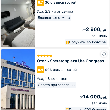
8.7
36 отзывов гостей
Уфа,
2.3 км от центра
Бесплатная отмена
2 900
от
руб.
за 1 ночь
Получите
145 бонусов
Отель
Sheratonplaza
Ufa
Отель Sheratonplaza Ufa Congress
Congress
9.4
903 отзыва гостей
Уфа,
1.8 км от центра
Оплата при заселении
14 000
от
руб.
за 1 ночь
Получите
700 бонусов