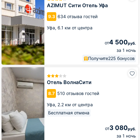
Отель
AZIMUT Сити Отель Уфа
Уфа
9.3
634 отзыва гостей
Уфа,
6.1 км от центра
4 500
от
руб.
за 1 ночь
Получите
225 бонусов
Отель
ВолнаСити
Отель ВолнаСити
8.7
510 отзывов гостей
Уфа,
2.2 км от центра
Бесплатная отмена
3 080
от
руб.
за 1 ночь