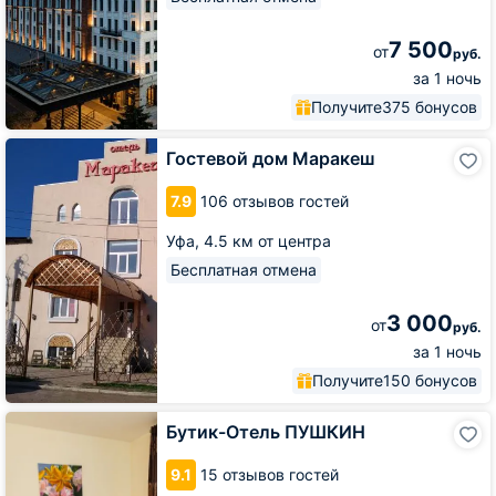
7 500
от
руб.
за 1 ночь
Получите
375 бонусов
Гостевой
Гостевой дом Маракеш
дом
Маракеш
7.9
106 отзывов гостей
Уфа,
4.5 км от центра
Бесплатная отмена
3 000
от
руб.
за 1 ночь
Получите
150 бонусов
Бутик-
Бутик-Отель ПУШКИН
Отель
ПУШКИН
9.1
15 отзывов гостей