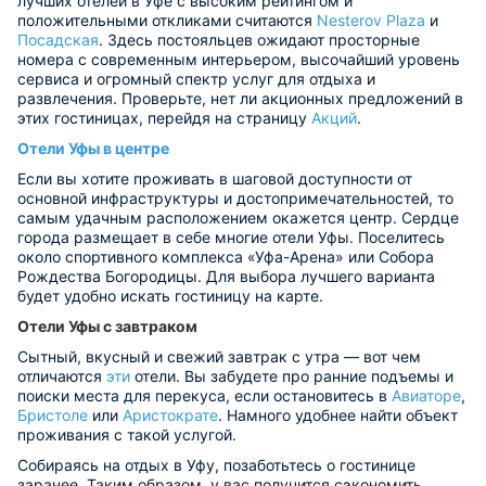
лучших отелей в Уфе с высоким рейтингом и
положительными откликами считаются
Nesterov Plaza
и
Посадская
. Здесь постояльцев ожидают просторные
номера с современным интерьером, высочайший уровень
сервиса и огромный спектр услуг для отдыха и
развлечения. Проверьте, нет ли акционных предложений в
этих гостиницах, перейдя на страницу
Акций
.
Отели Уфы в центре
Если вы хотите проживать в шаговой доступности от
основной инфраструктуры и достопримечательностей, то
самым удачным расположением окажется центр. Сердце
города размещает в себе многие отели Уфы. Поселитесь
около спортивного комплекса «Уфа-Арена» или Собора
Рождества Богородицы. Для выбора лучшего варианта
будет удобно искать гостиницу на карте.
Отели Уфы с завтраком
Сытный, вкусный и свежий завтрак с утра — вот чем
отличаются
эти
отели. Вы забудете про ранние подъемы и
поиски места для перекуса, если остановитесь в
Авиаторе
,
Бристоле
или
Аристократе
. Намного удобнее найти объект
проживания с такой услугой.
Собираясь на отдых в Уфу, позаботьтесь о гостинице
заранее. Таким образом, у вас получится сэкономить