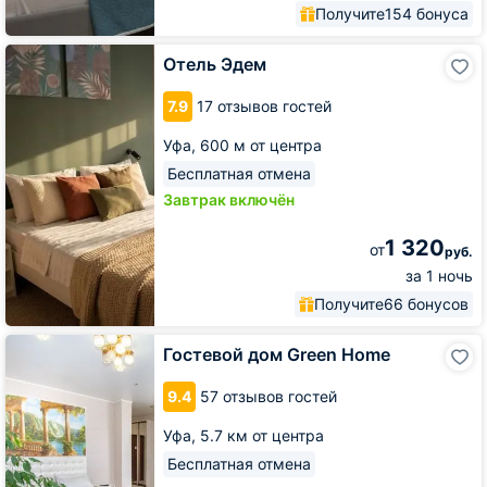
Получите
154 бонуса
Отель
Отель Эдем
Эдем
7.9
17 отзывов гостей
Уфа,
600 м от центра
Бесплатная отмена
Завтрак включён
1 320
от
руб.
за 1 ночь
Получите
66 бонусов
Гостевой
Гостевой дом Green Home
дом
Green
9.4
57 отзывов гостей
Home
Уфа,
5.7 км от центра
Бесплатная отмена