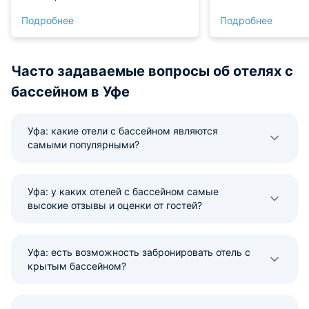
обозрения,фитнес,спа,бассейн.Приеду
фруктов. Бассейн 
Подробнее
Подробнее
обязательно ещё раз.И всем
были хорошо обор
коллегам булу обязательно
часто перегружен
советовать.
Часто задаваемые вопросы об отелях с
бассейном в Уфе
Уфа: какие отели с бассейном являются
самыми популярными?
Уфа: у каких отелей с бассейном самые
высокие отзывы и оценки от гостей?
Уфа: есть возможность забронировать отель с
крытым бассейном?