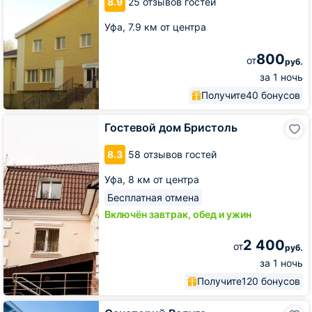
8.9
25 отзывов гостей
Уфа,
7.9 км от центра
800
от
руб.
за 1 ночь
Получите
40 бонусов
Гостевой
Гостевой дом Бристоль
дом
Бристоль
8.3
58 отзывов гостей
Уфа,
8 км от центра
Бесплатная отмена
Включён завтрак, обед и ужин
2 400
от
руб.
за 1 ночь
Получите
120 бонусов
Санаторий