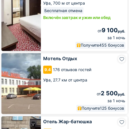
Уфа,
700 м от центра
Бесплатная отмена
Включён завтрак и ужин или обед
9 100
от
руб.
за 1 ночь
Получите
455 бонусов
Мотель
Мотель Отдых
Отдых
9.4
176 отзывов гостей
Уфа,
27.7 км от центра
2 500
от
руб.
за 1 ночь
Получите
125 бонусов
Отель
Отель Жар-батюшка
Жар-
батюшка