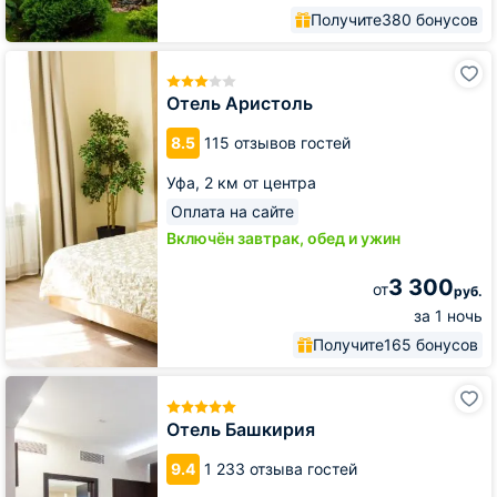
Получите
380 бонусов
Отель
Аристоль
Отель Аристоль
8.5
115 отзывов гостей
Уфа,
2 км от центра
Оплата на сайте
Включён завтрак, обед и ужин
3 300
от
руб.
за 1 ночь
Получите
165 бонусов
Отель
Башкирия
Отель Башкирия
9.4
1 233 отзыва гостей