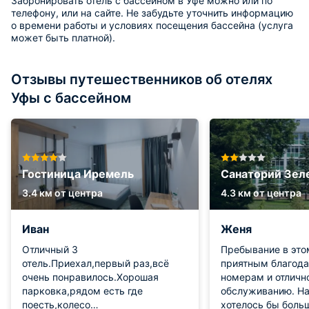
Забронировать отель с бассейном в Уфе можно или по
телефону, или на сайте. Не забудьте уточнить информацию
о времени работы и условиях посещения бассейна (услуга
может быть платной).
Отзывы путешественников об отелях
Уфы с бассейном
Гостиница Иремель
Санаторий Зел
3.4 км от центра
4.3 км от центра
Иван
Женя
Отличный 3
Пребывание в это
отель.Приехал,первый раз,всё
приятным благод
очень понравилось.Хорошая
номерам и отличн
парковка,рядом есть где
обслуживанию. На
поесть,колесо
хотелось бы боль