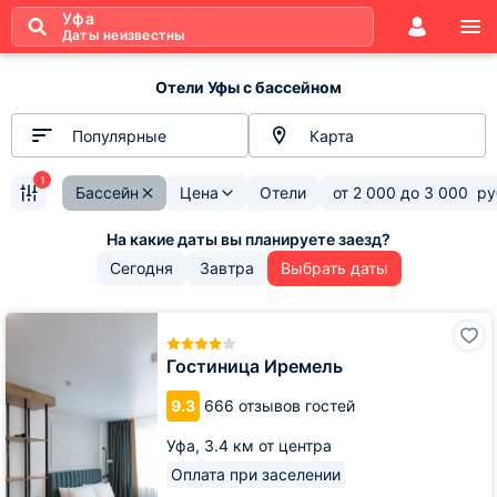
Уфа
Даты неизвестны
Отели Уфы с бассейном
Популярные
Карта
1
Бассейн
Цена
Отели
от
2 000
до
3 000
ру
Сегодня
Завтра
Выбрать даты
Гостиница
Иремель
Гостиница Иремель
9.3
666 отзывов гостей
Уфа,
3.4 км от центра
Оплата при заселении