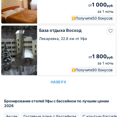
1 000
от
руб.
за 1 ночь
Получите
50 бонусов
База
База отдыха Восход
отдыха
Восход
Лекаревка,
22.8 км от Уфа
1 800
от
руб.
за 1 ночь
Получите
90 бонусов
НАВЕРХ
Бронирование отелей Уфы с бассейном по лучшим ценам
2026
Акции
Гостевые дома с бассейном
С крытым бассей