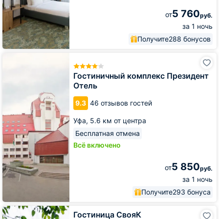
5 760
от
руб.
за 1 ночь
Получите
288 бонусов
Гостиничный
комплекс
Президент
Гостиничный комплекс Президент
Отель
Отель
9.3
46 отзывов гостей
Уфа,
5.6 км от центра
Бесплатная отмена
Всё включено
5 850
от
руб.
за 1 ночь
Получите
293 бонуса
Гостиница
Гостиница СвояК
СвояК