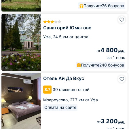
Получите
76 бонусов
Санаторий
Юматово
Санаторий Юматово
Уфа,
24.5 км от центра
4 800
от
руб.
за 1 ночь
Получите
240 бонусов
Отель
Отель Ай Да Вкус
Ай
Да
8.7
30 отзывов гостей
Вкус
Мокроусово,
27.7 км от Уфа
Оплата на сайте
3 200
от
руб.
за 1 ночь