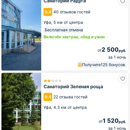
Санаторий Радуга
Радуга
9.4
40 отзывов гостей
Уфа,
5 км от центра
Бесплатная отмена
Включён завтрак, обед и ужин
2 500
от
руб.
за 1 ночь
Получите
125 бонусов
Санаторий
Зеленая
роща
Санаторий Зеленая роща
9.4
22 отзыва гостей
Уфа,
4.3 км от центра
1 520
от
руб.
за 1 ночь