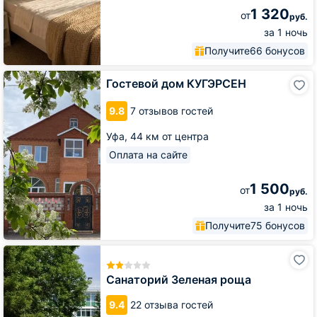
1 320
от
руб.
за 1 ночь
Получите
66 бонусов
Гостевой
Гостевой дом КУГЭРСЕН
дом
КУГЭРСЕН
9.8
7 отзывов гостей
Уфа,
44 км от центра
Оплата на сайте
1 500
от
руб.
за 1 ночь
Получите
75 бонусов
Санаторий
Зеленая
роща
Санаторий Зеленая роща
9.4
22 отзыва гостей