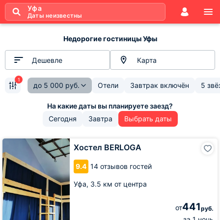
Уфа
Даты неизвестны
Недорогие гостиницы Уфы
Дешевле
Карта
1
до
5 000
руб.
Отели
Завтрак включён
5 звё
Сегодня
Завтра
Выбрать даты
Хостел
Хостел BERLOGA
BERLOGA
9.4
14 отзывов гостей
Уфа,
3.5 км от центра
441
от
руб.
за 1 ночь