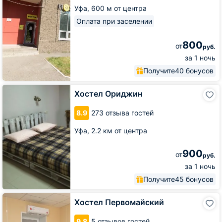
Уфа,
600 м от центра
Оплата при заселении
800
от
руб.
за 1 ночь
Получите
40 бонусов
Хостел
Хостел Ориджин
Ориджин
8.9
273 отзыва гостей
Уфа,
2.2 км от центра
900
от
руб.
за 1 ночь
Получите
45 бонусов
Хостел
Хостел Первомайский
Первомайский
9.8
5 отзывов гостей