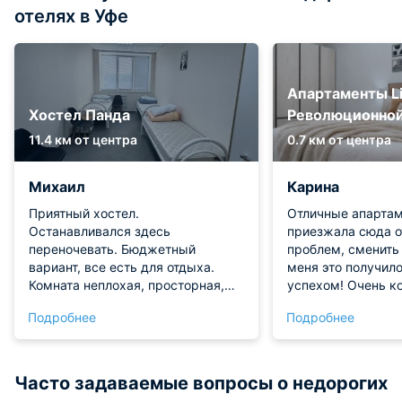
отелях в Уфе
Апартаменты Lib
Хостел Панда
Революционно
11.4 км от центра
0.7 км от центра
Михаил
Карина
Приятный хостел.
Отличные апартам
Останавливался здесь
приезжала сюда о
переночевать. Бюджетный
проблем, сменить 
вариант, все есть для отдыха.
меня это получил
Комната неплохая, просторная,
успехом! Очень к
основные удобства есть. Спалось
квартира, нет нич
Подробнее
Подробнее
хорошо, соседи не шумели. В
Мебель целая, удо
общем, рекомендую!
сантехника как но
видно, что за чист
усиленно - ни пыл
Часто задаваемые вопросы о недорогих
постельное белье 