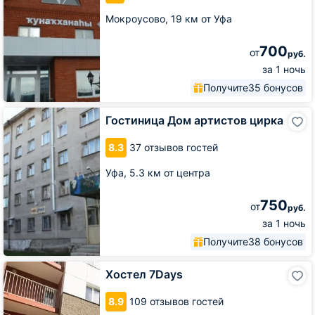
Мокроусово,
19 км от Уфа
700
от
руб.
за 1 ночь
Получите
35 бонусов
Гостиница
Гостиница Дом артистов цирка
Дом
артистов
8.3
37 отзывов гостей
цирка
Уфа,
5.3 км от центра
750
от
руб.
за 1 ночь
Получите
38 бонусов
Хостел
Хостел 7Days
7Days
8.9
109 отзывов гостей