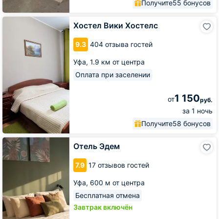
Получите
55 бонусов
Хостел
Хостел Вики Хостелс
Вики
Хостелс
9.3
404 отзыва гостей
Уфа,
1.9 км от центра
Оплата при заселении
1 150
от
руб.
за 1 ночь
Получите
58 бонусов
Отель
Отель Эдем
Эдем
7.9
17 отзывов гостей
Уфа,
600 м от центра
Бесплатная отмена
Завтрак включён