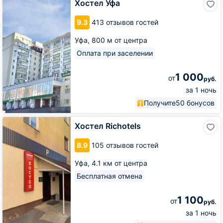
Хостел Уфа
Уфа
9.3
413 отзывов гостей
Уфа,
800 м от центра
Оплата при заселении
1 000
от
руб.
за 1 ночь
Получите
50 бонусов
Хостел
Хостел Richotels
Richotels
8.9
105 отзывов гостей
Уфа,
4.1 км от центра
Бесплатная отмена
1 100
от
руб.
за 1 ночь