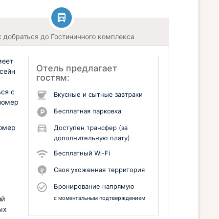
к добраться до Гостиничного комплекса
меет
Отель предлагает
ссейн
гостям:
ься с
Вкусные и сытные завтраки
номер
Бесплатная парковка
номер
Доступен трансфер (за
дополнительную плату)
Бесплатный Wi-Fi
Своя ухоженная территория
Бронирование напрямую
ий
с моментальным подтверждением
ых