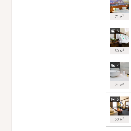
2
71 м
6
2
50 м
7
2
71 м
5
2
50 м