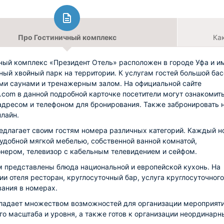
Про Гостиничный комплекс
Ка
ный комплекс «Президент Отель» расположен в городе Уфа и и
ный хвойный парк на территории. К услугам гостей большой ба
ми саунами и тренажерным залом. На официальной сайте
s.com в данной подробной карточке посетители могут ознакомит
адресом и телефоном для бронирования. Также забронировать 
лайн.
едлагает своим гостям номера различных категорий. Каждый 
удобной мягкой мебелью, собственной ванной комнатой,
нером, телевизор с кабельным телевидением и сейфом.
м представлены блюда национальной и европейской кухонь. На
ии отеля ресторан, круглосуточный бар, услуга круглосуточного
ания в номерах.
ладает множеством возможностей для организации мероприят
го масштаба и уровня, а также готов к организации неординарн