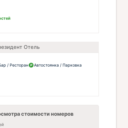
остей
резидент Отель
Бар / Ресторан
Автостоянка / Парковка
осмотра стоимости номеров
ей