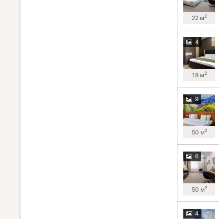
2
22 м
4
2
18 м
9
2
50 м
6
2
50 м
4