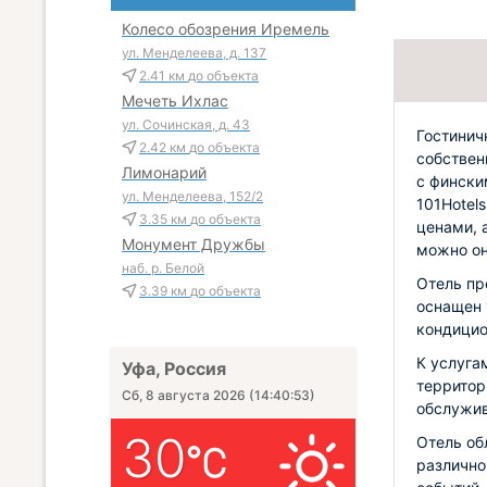
Колесо обозрения Иремель
ул. Менделеева, д. 137
2.41 км
до объекта
Мечеть Ихлас
ул. Сочинская, д. 43
Гостинич
2.42 км
до объекта
собствен
Лимонарий
с фински
ул. Менделеева, 152/2
101Hotel
3.35 км
до объекта
ценами, 
Монумент Дружбы
можно он
наб. р. Белой
Отель пр
3.39 км
до объекта
оснащен 
кондицио
К услуга
Уфа, Россия
территор
Сб, 8 августа 2026
(
14:40:54
)
обслужив
30
Отель об
различно