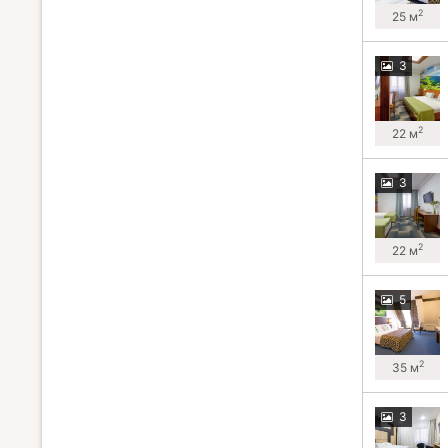
2
25 м
3
2
22 м
3
2
22 м
5
2
35 м
3