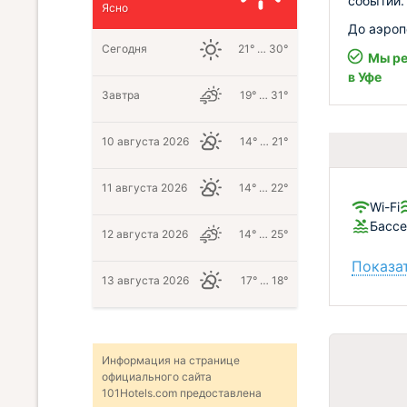
событий.
Ясно
До аэроп
Сегодня
21° … 30°
Мы ре
в Уфе
Завтра
19° … 31°
10 августа 2026
14° … 21°
11 августа 2026
14° … 22°
Wi-Fi
Бассе
12 августа 2026
14° … 25°
Показат
13 августа 2026
17° … 18°
Информация на странице
официального сайта
101Hotels.com предоставлена