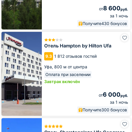
8 600
от
руб.
за 1 ночь
Получите
430 бонусов
Отель
Hampton
by
Отель Hampton by Hilton Ufa
Hilton
Ufa
9.3
1 812 отзывов гостей
Уфа,
800 м от центра
Оплата при заселении
Завтрак включён
6 000
от
руб.
за 1 ночь
Получите
300 бонусов
Отель
Sheratonplaza
Ufa