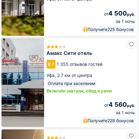
4 500
от
руб.
за 1 ночь
Получите
225 бонусов
Амакс
Сити
отель
Амакс Сити отель
8.7
1 355 отзывов гостей
Уфа,
2.7 км от центра
Оплата при заселении
Включён завтрак, обед и ужин
4 560
от
руб.
за 1 ночь
Получите
228 бонусов
Гостиница
Агидель