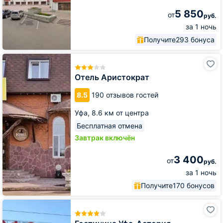
5 850
от
руб.
за 1 ночь
Получите
293 бонуса
Отель
Аристократ
Отель Аристократ
8.5
190 отзывов гостей
Уфа,
8.6 км от центра
Бесплатная отмена
Завтрак включён
3 400
от
руб.
за 1 ночь
Получите
170 бонусов
Гостиница
Уфа-
Астория