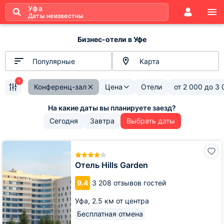
Уфа
Даты неизвестны
Бизнес-отели в Уфе
Популярные
Карта
1
Конференц-зал
Цена
Отели
от
2 000
до
3 
Сегодня
Завтра
Выбрать даты
Отель
Hills
Garden
Отель Hills Garden
9.4
3 208 отзывов гостей
Уфа,
2.5 км от центра
Бесплатная отмена