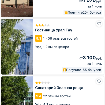
4 070
от
руб.
за 1 ночь
Получите
204 бонуса
Гостиница
Урал
Тау
Гостиница Урал Тау
9.3
1 406 отзывов гостей
Уфа,
1.2 км от центра
3 100
от
руб.
за 1 ночь
Получите
155 бонусов
Санаторий
Зеленая
роща
Санаторий Зеленая роща
9.4
22 отзыва гостей
Уфа,
4.3 км от центра