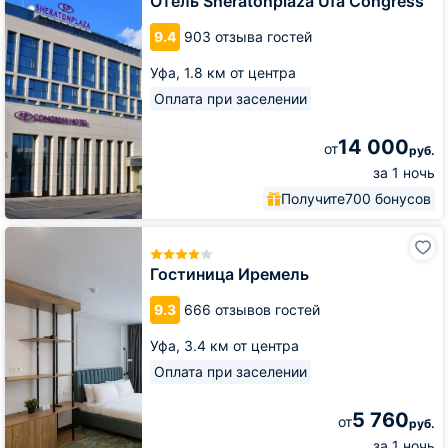
Отель Sheratonplaza Ufa Congress
Congress
9.4
903 отзыва гостей
Уфа,
1.8 км от центра
Оплата при заселении
14 000
от
руб.
за 1 ночь
Получите
700 бонусов
Гостиница
Иремель
Гостиница Иремель
9.3
666 отзывов гостей
Уфа,
3.4 км от центра
Оплата при заселении
5 760
от
руб.
за 1 ночь