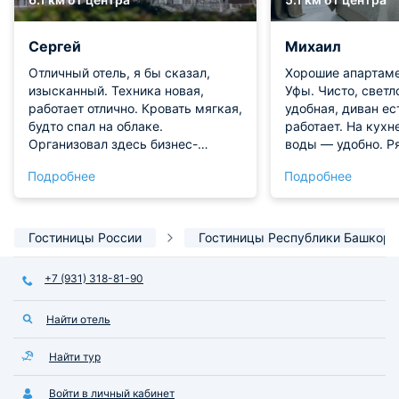
Сергей
Михаил
Отличный отель, я бы сказал,
Хорошие апартаме
изысканный. Техника новая,
Уфы. Чисто, светл
работает отлично. Кровать мягкая,
удобная, диван ес
будто спал на облаке.
работает. На кухн
Организовал здесь бизнес-
воды — удобно. Р
встречу, все прошло успешно не
кафе, ипподром. В
Подробнее
Подробнее
без помощи обстановки. Отличное
Останавливались 
место, вежливый персонал. Для
дней — без нарек
отдыха и работы подходит очень
Рекомендую.
хорошо. Остался полностью
Гостиницы России
Гостиницы Республики Башкорт
доволен
+7 (931) 318-81-90
Найти отель
Найти тур
Войти в личный кабинет