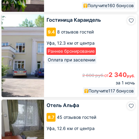
Получите
160 бонусов
Гостиница
Гостиница Караидель
Караидель
9.4
8 отзывов гостей
Уфа,
12.3 км от центра
Раннее бронирование
Оплата при заселении
2 340
2 600
руб.
от
руб.
за 1 ночь
Получите
117 бонусов
Отель
Отель Альфа
Альфа
8.7
45 отзывов гостей
Уфа,
12.6 км от центра