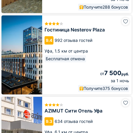
Получите
288 бонусов
Гостиница
Nesterov
Plaza
Гостиница Nesterov Plaza
9.4
992 отзыва гостей
Уфа,
1.5 км от центра
Бесплатная отмена
7 500
от
руб.
за 1 ночь
Получите
375 бонусов
AZIMUT
Сити
Отель
AZIMUT Сити Отель Уфа
Уфа
9.3
634 отзыва гостей
Уфа,
6.1 км от центра