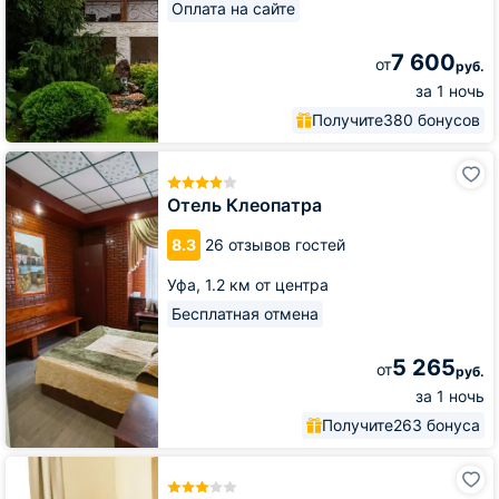
Оплата на сайте
7 600
от
руб.
за 1 ночь
Получите
380 бонусов
Отель
Клеопатра
Отель Клеопатра
8.3
26 отзывов гостей
Уфа,
1.2 км от центра
Бесплатная отмена
5 265
от
руб.
за 1 ночь
Получите
263 бонуса
Отель
Аристоль