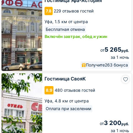
Гостиница Уфа-Астория
7.8
229 отзывов гостей
Уфа,
1.5 км от центра
Бесплатная отмена
Включён завтрак, обед и ужин
5 265
от
руб.
за 1 ночь
Получите
263 бонуса
Гостиница
Гостиница СвояК
СвояК
8.9
480 отзывов гостей
Уфа,
4.8 км от центра
Оплата при заселении
3 200
от
руб.
за 1 ночь