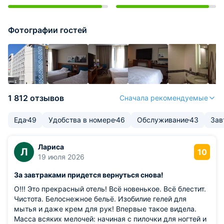
Фотографии гостей
1 812 отзывов
Сначала рекомендуемые
Еда
49
Удобства в номере
46
Обслуживание
43
Зав
Лариса
Л
10
19 июля 2026
За завтраками придется вернуться снова!
О!!! Это прекрасный отель! Всё новенькое. Всё блестит.
Чистота. Белоснежное бельё. Изобилие гелей для
мытья и даже крем для рук! Впервые такое видела.
Масса всяких мелочей: начиная с пилочки для ногтей и