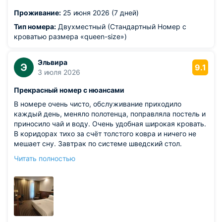
автобусе.
Проживание:
25 июня 2026 (7 дней)
Из недостатков: рядом с отелем оживленная трасса,
поэтому несколько напрягал шум по ночам
Тип номера:
Двухместный (Стандартный Номер с
кроватью размера «queen-size»)
Эльвира
Э
9.1
3 июля 2026
Прекрасный номер с нюансами
В номере очень чисто, обслуживание приходило
каждый день, меняло полотенца, поправляла постель и
приносило чай и воду. Очень удобная широкая кровать.
В коридорах тихо за счёт толстого ковра и ничего не
мешает сну. Завтрак по системе шведский стол.
Разнообразие блюд неплохое и можно найти всегда что-
Читать полностью
то на завтрак.
Из недостатков: подушки откровенно ужасные.
Выглядят пушистые, но когда ложишься на нее, то
оказывается, что она почти пустая, отчего на утро болит
шея. Ужасный Wi-Fi. Точнее он есть только на бумаге.
Проживали с коллегами в нескольких номерах и ни у