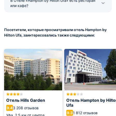
В Отеле «Hampton by Hilton Ufa» есть ресторан
или кафе?
Посетители, которые просматривали отель Hampton by
Hilton Ufa, заинтересовались также следующими:
Отель Hills Garden
Отель Hampton by Hilto
Ufa
3 208 отзывов
9.4
1 812 отзывов
9.3
Уфа,
2.5 км от центра