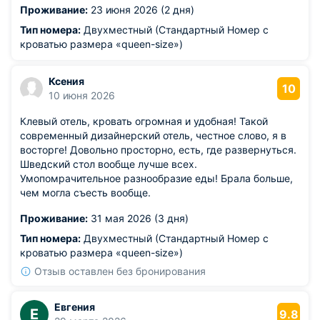
одного не получилось подключиться к местному Wi-Fi с
Проживание:
23 июня 2026 (2 дня)
ноутбука. Для сетевого отеля с именем, принимающего
в том числе людей, приезжающих в Уфу по работе,
Тип номера:
Двухместный (Стандартный Номер с
считаю это большим минусом (работать в номере отеля
кроватью размера «queen-size»)
не представляется возможным). Отсутствие
полноценной закрывающейся душевой кабины. Душ
Ксения
представляет собой поддон, отгороженный стеклом, но
10
10 июня 2026
полностью не закрыт. Поэтому мыться бывает холодно
и на пол льется вода, что не очень приятно.
Клевый отель, кровать огромная и удобная! Такой
современный дизайнерский отель, честное слово, я в
восторге! Довольно просторно, есть, где развернуться.
Шведский стол вообще лучше всех.
Умопомрачительное разнообразие еды! Брала больше,
чем могла съесть вообще.
Проживание:
31 мая 2026 (3 дня)
Тип номера:
Двухместный (Стандартный Номер с
кроватью размера «queen-size»)
Отзыв оставлен без бронирования
Евгения
Е
9.8