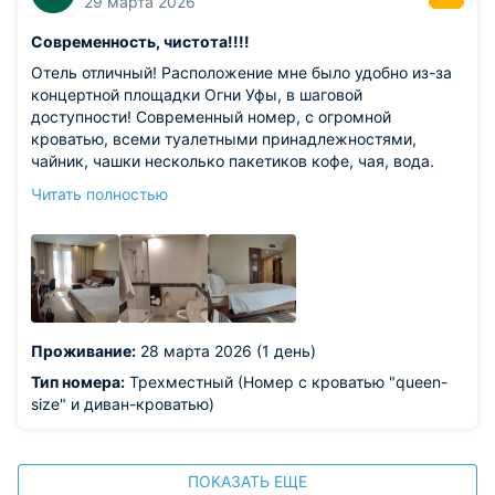
29 марта 2026
Современность, чистота!!!!
Отель отличный! Расположение мне было удобно из-за
концертной площадки Огни Уфы, в шаговой
доступности! Современный номер, с огромной
кроватью, всеми туалетными принадлежностями,
чайник, чашки несколько пакетиков кофе, чая, вода.
Белоснежное бельё. Номер просторный, есть даже
Читать полностью
небольшой угловой диванчик. Очень рекомендую!
Включен завтрак шведский стол на любой вкус, даже
если вы на ПП!!!
Проживание:
28 марта 2026 (1 день)
Тип номера:
Трехместный (Номер с кроватью "queen-
size" и диван-кроватью)
ПОКАЗАТЬ ЕЩЕ