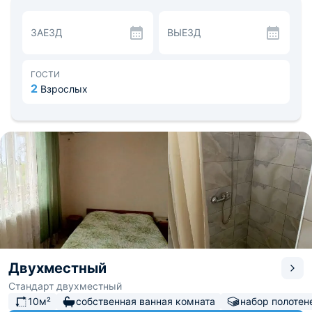
излишнюю роскошь и сосредоточиться на главном – на
получении ярких и незабываемых впечатлений от вашей
ЗАЕЗД
ВЫЕЗД
поездки.
Варианты размещения продуманы для разных
бюджетов и предпочтений. Номера отличаются
вместимостью и комплектацией, при этом в каждом вы
ГОСТИ
обнаружите комфортабельные кровати, постельное
2
Взрослых
белье, шкаф для одежды. Часть номеров оборудована
кондиционером, другая — вентилятором. Ванная
комната укомплектована стандартным набором
сантехники.
На улице оборудованы обеденная и кухонная зоны, где
предусмотрены плита, духовой шкаф, холодильник и
чайник, чтобы вы всегда могли порадовать себя
блюдами собственного приготовления. Поблизости
также есть продуктовые магазины, рестораны и
столовые.
В шаговой доступности находятся основные
достопримечательности, места досуга и центральный
пляж. Расстояние до аэропорта в Сочи — 45,2 км, а до
ближайшего железнодорожного вокзала в Лоо — 5,4
Двухместный
км.
Стандарт двухместный
10м²
собственная ванная комната
набор полотен