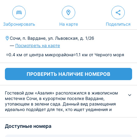
Забронировать
На карте
Поделиться
Сочи, п. Вардане, ул. Львовская, д. 1/26
—
Посмотреть на карте
0.4 км от центра микрорайона
1.1 км от Черного моря
ПРОВЕРИТЬ НАЛИЧИЕ НОМЕРОВ
Гостевой дом «Азалия» расположился в живописном
местечке Сочи, в курортном поселке Вардане,
утопающем в зелени сада. Данный вид размещения
идеально подойдет для тех, кто ищет уединения и
спокойствия. Здесь вы сможете отдохнуть от
городской суеты, насладиться пением птиц и свежим
Доступные номера
воздухом.
«Азалия» – это разумное сочетание доступности и
удобства, которое позволит вам не переплачивать за