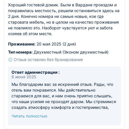
Хороший гостевой домик. Были в Вардане проездом и
встречи!
понравилась местность, решили остановиться здесь на
2 дня. Конечно номера не самые новые, кое где
старовата мебель, но в целом на качество проживания
не повлияло это. Наоборот чувствуется уют и забота
хозяев об этом месте.
Проживание:
20 мая 2025 (2 дня)
Тип номера:
Двухместный (Эконом двухместный)
Отзыв оставлен без бронирования
Ответ администрации :
6 июня 2025
Мы благодарим вас за искренний отзыв. Рады, что
отель вам понравился. Мы действительно
стараемся для вас, и нам очень приятно слышать,
что наши усилия не проходят даром. Мы стремимся
создать атмосферу комфорта и гостеприимства,
чтобы каждый гость чувствовал себя как дома.
Читать полностью
Особенно ценно, когда вы отмечаете отдельные
аспекты нашего сервиса. Это помогает нам понять,