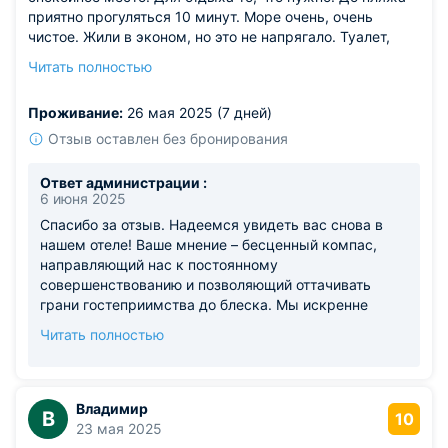
приятно прогуляться 10 минут. Море очень, очень
чистое. Жили в эконом, но это не напрягало. Туалет,
душ очень чистый. В следующий раз будем
Читать полностью
бронировать красивый " Стандарт"!
Из недостатков: не обнаружили
Проживание:
26 мая 2025 (7 дней)
Отзыв оставлен без бронирования
Ответ администрации :
6 июня 2025
Спасибо за отзыв. Надеемся увидеть вас снова в
нашем отеле! Ваше мнение – бесценный компас,
направляющий нас к постоянному
совершенствованию и позволяющий оттачивать
грани гостеприимства до блеска. Мы искренне
верим, что путешествия – это не просто смена
Читать полностью
локаций, а возможность погрузиться в атмосферу
комфорта, уюта и беззаботности. Мы стремимся к
тому, чтобы ваше пребывание в отеле стало не
просто временным пристанищем, а источником
Владимир
В
10
ярких воспоминаний и положительных эмоций. Мы с
23 мая 2025
нетерпением ждем новой встречи. До скорой