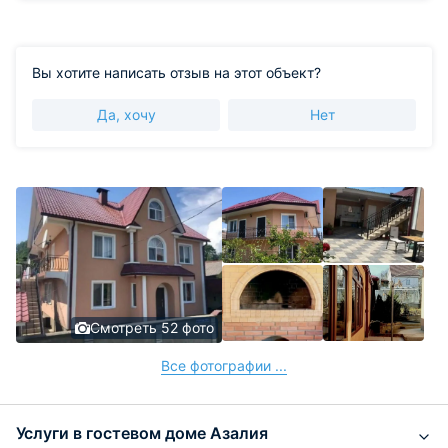
что именно делает ваше пребывание
незабываемым, и позволяет нам и дальше
совершенствоваться. Мы постоянно работаем над
улучшением качества обслуживания и расширением
Вы хотите написать отзыв на этот объект?
спектра предоставляемых услуг. Надеемся увидеть
вас снова в нашем отеле! До новых встреч!
Да, хочу
Нет
Смотреть 52 фото
Все фотографии ...
Услуги в гостевом доме Азалия