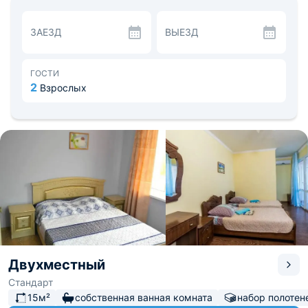
воспользоваться торговым автоматом или мангальной
зоной.
ЗАЕЗД
ВЫЕЗД
Расстояние до аэропорта — 45.3 км, до ж/д вокзала —
4.2 км. В округе популярен дайвинг, верховая езда,
пешие прогулки и купание на пляже.
ГОСТИ
2
Взрослых
Двухместный
Стандарт
15м²
собственная ванная комната
набор полотен