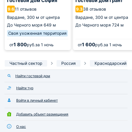
Гостевой дом София
Гостевой дом Грант
11 отзывов
38 отзывов
9.6
9.3
Вардане,
300 м от центра
Вардане,
300 м от центра
До Черного моря
649 м
До Черного моря
724 м
Своя ухоженная территория
1 800
1 600
от
руб.
за 1 ночь
от
руб.
за 1 ночь
Частный сектор
Россия
Краснодарский к
Найти гостевой дом
Найти тур
Войти в личный кабинет
Добавить объект размещения
О нас