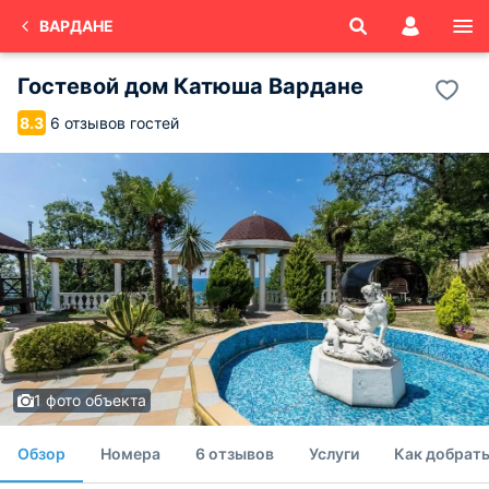
ВАРДАНЕ
Гостевой дом Катюша Вардане
6 отзывов гостей
8.3
1 фото объекта
Обзор
Номера
6 отзывов
Услуги
Как добрать