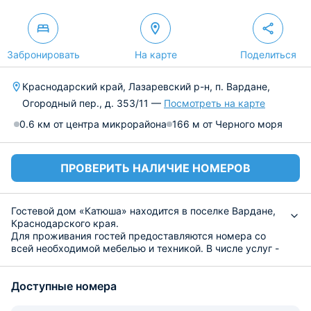
Забронировать
На карте
Поделиться
Краснодарский край, Лазаревский р-н, п. Вардане,
Огородный пер., д. 353/11 —
Посмотреть на карте
0.6 км от центра микрорайона
166 м от Черного моря
ПРОВЕРИТЬ НАЛИЧИЕ НОМЕРОВ
Гостевой дом «Катюша» находится в поселке Вардане,
Краснодарского края.
Для проживания гостей предоставляются номера со
всей необходимой мебелью и техникой. В числе услуг -
бесплатный wi-fi, парковка, прачечная, экскурсионное
бюро. Объект оснащен террасой, где можно сыграть
Доступные номера
настольные игры и теннис. Во дворе есть бассейн,
детская площадка, сауна, сад.
Дом располагает общей кухней и баром. Гости могут