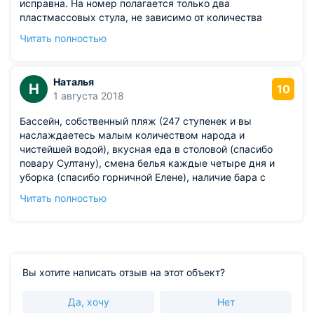
исправна. На номер полагается только два
пластмассовых стула, не зависимо от количества
человек. Даже на четверых- только два. По близости
Читать полностью
нет ни одного продуктового магазина, ни одного кафе,
столовой. В бассейне вода холодная. Детская
площадка - одно название. Первый раз такое
Наталья
Н
разочарование. Цена не соответствует.
10
1 августа 2018
Бассейн, собственный пляж (247 ступенек и вы
наслаждаетесь малым количеством народа и
чистейшей водой), вкусная еда в столовой (спасибо
повару Султану), смена белья каждые четыре дня и
уборка (спасибо горничной Елене), наличие бара с
вкусными напитками на любой вкус и возможность
Читать полностью
расплачиваться онлайн. Радушные хозяева (спасибо
Дине и Гамлету). Расположение вдалеке от центра
города в лесной зоне.
Из недостатков: в номере недоставало бра или
торшера. Минус самого Вардане - не останавливаются
Вы хотите написать отзыв на этот объект?
все электрички, поэтому урезана возможность куда-
либо поехать. Кроме того, в самом поселке нет никаких
Да, хочу
Нет
достопримечательностей и места куда можно пойти...