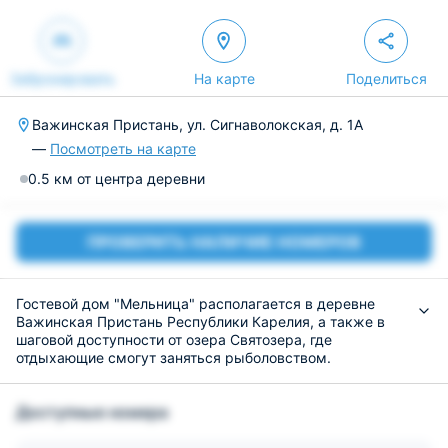
Забронировать
На карте
Поделиться
Важинская Пристань, ул. Сигнаволокская, д. 1А
—
Посмотреть на карте
0.5 км от центра деревни
ПРОВЕРИТЬ НАЛИЧИЕ НОМЕРОВ
Гостевой дом "Мельница" располагается в деревне
Важинская Пристань Республики Карелия, а также в
шаговой доступности от озера Святозера, где
отдыхающие смогут заняться рыболовством.
Гостевой дом может вместить в себя до 9 человек.
Клиентам предоставляется размещение как на
Доступные номера
двухъярусной кровати, так и на обычной односпальной
или двуспальной кровати. Тихим вечером постояльцы
смогут посмотреть телевизор в кругу близких.