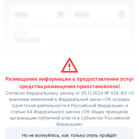
Приготовить любимые блюда гости смогут на кухне,
укомплектованной холодильником, плитой, духовкой,
ЗАЕЗД
ВЫЕЗД
чайником и всей необходимой кухонной посудой. А
приготовить они могут и свежую рыбу, которую
поймают в озере.
Расстояние до аэропорта и железнодорожного вокзала,
ГОСТИ
которые располагаются в Петрозаводске, составляет
2
Взрослых
52 км и 51,9 км.
Размещение информации о предоставлении услуг
средства размещения приостановлено!
Согласно Федеральному закону от 30.11.2024 № 436-ФЗ «О
внесении изменений в Федеральный закон «Об основах
туристской деятельности в Российской Федерации» и
статью 44 Федерального закона «Об общих принципах
организации публичной власти в субъектах Российской
Федерации»
Но не волнуйтесь, как только отель пройдёт