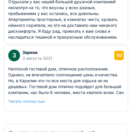
Отдыхали у вас нашей большой дружной компанией
несмотря на то, что вкусны у всех разные,
пребыванием у вас остались, все довольны.
Апартаменты просторные, в комнатах чисто, кровать
немного скрипела, но это не доставило нам никакого
дискомфорта. Я буду рад, приехать к вам снова и
насладиться тишиной и прекрасным обслуживанием.
Зарина
З
10
3 августа 2021
Неплохой гостевой дом, отличное расположение.
Однако, не впечатлило соотношение цены и качества.
Но, в Карелии что-то все места для отдыха не из
дешевых. Гостевой дом отлично подойдет для большой
компании, нас было 6 человек, места хватило всем. Сан
узел в доме, полотенце, туалетная бумага
Читать полностью
предоставляется. Кухня оборудованная, посуды
достаточно, с водой проблем не было. Готовили всегда
сами. Рядом озеро, наши мужчины каждый день
рыбачили, а мы готовили вкусненькую рыбку.