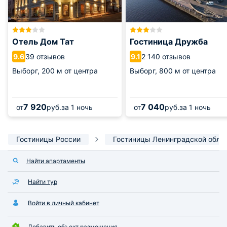
Отель Дом Тат
Гостиница Дружба
39 отзывов
2 140 отзывов
9.6
9.1
Выборг,
200 м от центра
Выборг,
800 м от центра
7 920
7 040
от
руб.
за 1 ночь
от
руб.
за 1 ночь
Гостиницы России
Гостиницы Ленинградской обла
Найти апартаменты
Найти тур
Войти в личный кабинет
Добавить объект размещения