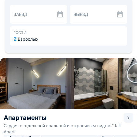
посудой, плитой, духовой печью и кофемашиной, либо
зайти в кафе поблизости и перекусить там. Также
ЗАЕЗД
ВЫЕЗД
рядом располагается Выборгский рынок.
Для разнообразия досуга в Выборге много интересных
мест. Около квартиры Прогонный сквер, музей
кренделя и Собор Петра и Павла. До Выборгского
ГОСТИ
замка — 0,8 км. Расстояние до аэропорта «Пулково» в
2
Взрослых
Санкт-Петербурге — 132,4 км, до железнодорожного
вокзала в Выборге — 0,8 км.
Апартаменты
Студия с отдельной спальней и с красивым видом "Jail
Apart"