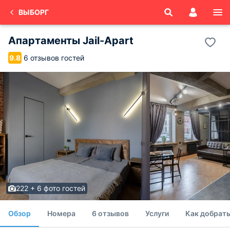
ВЫБОРГ
Апартаменты Jail-Apart
6 отзывов гостей
9.8
222 + 6 фото гостей
Обзор
Номера
6 отзывов
Услуги
Как добрат