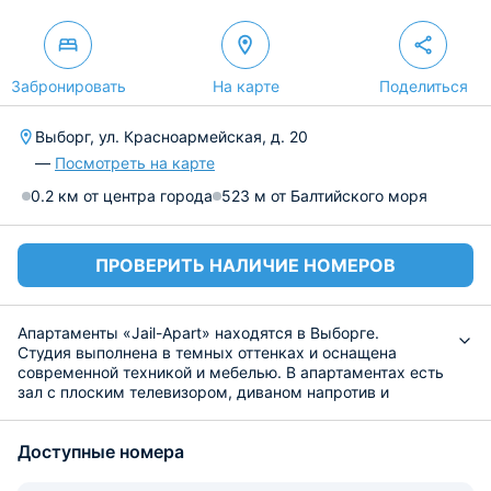
Забронировать
На карте
Поделиться
Выборг, ул. Красноармейская, д. 20
—
Посмотреть на карте
0.2 км от центра города
523 м от Балтийского моря
ПРОВЕРИТЬ НАЛИЧИЕ НОМЕРОВ
Апартаменты «Jail-Apart» находятся в Выборге.
Студия выполнена в темных оттенках и оснащена
современной техникой и мебелью. В апартаментах есть
зал с плоским телевизором, диваном напротив и
обеденным столом. В углу — небольшая кухня.
Отдельная зона выделена под спальню с большой
Доступные номера
двуспальной кроватью.
Приготовить еду гости могут либо самостоятельно на
мини-кухне с необходимым кухонным инвентарем,