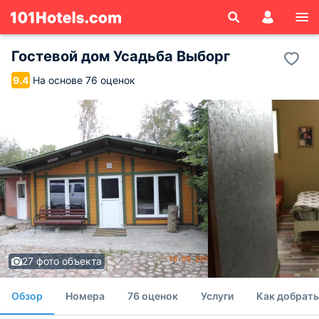
Гостевой дом Усадьба Выборг
На основе 76 оценок
9.4
27 фото объекта
Обзор
Номера
76 оценок
Услуги
Как добрать