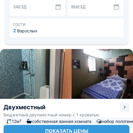
Кухня оборудована обеденным столом, холодильником,
ЗАЕЗД
ВЫЕЗД
микроволновкой, чайником и посудой.
До старого города и замка - 10 минут ходьбы.
Предлагается платное посещение своей бани, во дворе
есть автомобильная парковка. Рядом с отелем залив
ГОСТИ
Банный, Левкадийская скала, смотровая площадка,
2
Взрослых
горная вершина Мариентурм, картинг Фаворит и
Выборгский замок. Расстояние до аэропорта Пулково
134 км. До ж/д вокзала — 1,8 км.
Двухместный
Бюджетный двухместный номер с 1 кроватью
12м²
собственная ванная комната
набор полотен
ПОКАЗАТЬ ЦЕНЫ