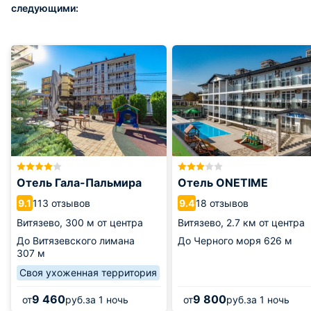
следующими:
Отель Гала-Пальмира
Отель ONETIME
113 отзывов
18 отзывов
9.1
9.4
Витязево,
300 м от центра
Витязево,
2.7 км от центра
До Витязевского лимана
До Черного моря
626 м
307 м
Своя ухоженная территория
9 460
9 800
от
руб.
за 1 ночь
от
руб.
за 1 ночь