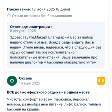
окон радует глаз, особенно на закате. Просторные зоны
отдыха позволяют не толпиться.
Проживание:
18 июня 2025 (8 дней)
Из недостатков: у бассейна не хватает шезлонгов в
пиковые часы.
Отзыв оставлен без бронирования
Ответ администрации :
8 августа 2025
Здравствуйте,Макар! Благодарим Вас за выбор
нашего отеля и отзыв. Всегда рады видеть Вас в
нашем Отеле вновь, надеемся, что в следующий раз
отдых оставит так же исключительно
положительные впечатления! Ваше замечание про
наличие шезлонгов у бассейна обязательно учтем!
Оксана
О
9.8
14 мая 2025
ВСЕ доя комфортного отдыха - в одном месте.
Чистота, комфорт во всем (парковка, персонал,
номера, разнообразное питание, лифт, балкон, теплый
бассейн на крыше.