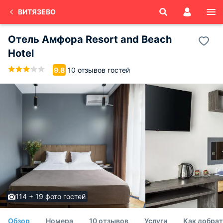
ВИТЯЗЕВО
Отель Амфора Resort and Beach
Hotel
10 отзывов гостей
9.8
114 + 19 фото гостей
Обзор
Номера
10 отзывов
Услуги
Как добрат