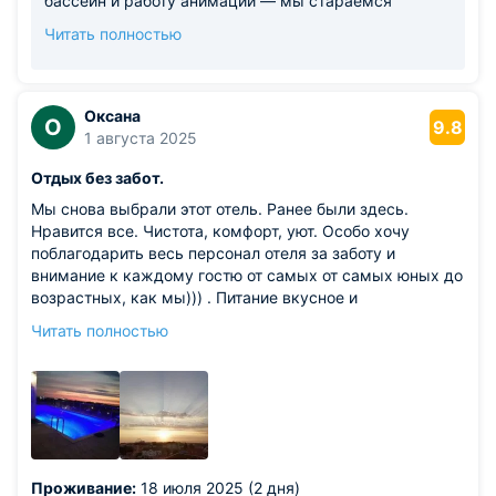
бассейн и работу анимации — мы стараемся
сделать все возможное, чтобы каждый гость
Читать полностью
чувствовал себя у нас как дома. Обязательно
передадим Ваши теплые слова нашему персоналу,
для них это лучшая мотивация. Будем с
нетерпением ждать возможности снова
Оксана
О
9.8
приветствовать Вас в Амфоре! С наилучшими
1 августа 2025
пожеланиями, Команда отеля Амфора.
Отдых без забот.
Мы снова выбрали этот отель. Ранее были здесь.
Нравится все. Чистота, комфорт, уют. Особо хочу
поблагодарить весь персонал отеля за заботу и
внимание к каждому гостю от самых от самых юных до
возрастных, как мы))) . Питание вкусное и
разнообразное, напитки, молочные продукция, есть и
Читать полностью
диетические блюда, и для малышей. Парковка для
авто. Для деток - игровые зоны в помещении отеля и на
территории, детские кресла для кормления, колясочки,
кроватки, наборы для творчества, аниматор. Бассейн
на крыше отеля - это особенная отличительная черта
этого отеля, которая делает его интересным в любое
время года, т.к. подогревается в холодное время. Вид с
Проживание:
18 июля 2025 (2 дня)