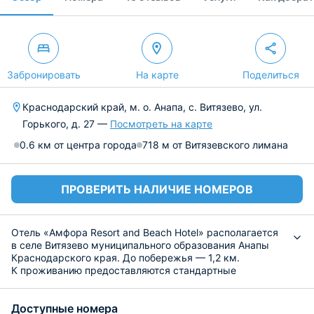
Забронировать
На карте
Поделиться
Краснодарский край, м. о. Анапа, с. Витязево, ул.
Горького, д. 27 —
Посмотреть на карте
0.6 км от центра города
718 м от Витязевского лимана
ПРОВЕРИТЬ НАЛИЧИЕ НОМЕРОВ
Отель «Амфора Resort and Beach Hotel» располагается
в селе Витязево муниципального образования Анапы
Краснодарского края. До побережья — 1,2 км.
К проживанию предоставляются стандартные
двухместные и семейные двухкомнатные номера,
включающие все необходимое для проживания. В
Доступные номера
каждой категории есть кондиционер, удобная