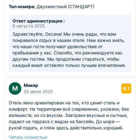
зоны бассейна фантастический. Рекомендую этот отель
всем, кто не хочет думать о бытовых вопросах на
Тип номера:
Двухместный (СТАНДАРТ)
отдыхе, любит спокойный, комфортный отдых.
Планируем быть частыми гостями в дальнейшем.
Ответ администрации :
8 августа 2025
Здравствуйте, Оксана! Мы очень рады, что вам
понравился отдых в нашем отеле. Нам важно знать,
что наши гости получают удовольствие от
пребывания у нас. Спасибо, что рекомендуете нас
другим гостям. Мы продолжим стараться, чтобы
каждый визит оставлял только лучшие впечатления.
Макар
М
9.1
25 июля 2025
Отель явно ориентирован на тех, кто ценит стиль и
комфорт. На территории всё современно, ухожено, без
излишеств, но со вкусом. Завтраки вкусные и сытные,
подают на террасе с видом на бассейн. До моря —
рукой подать, и пляж здесь действительно хороший.
Персонал вежливый, с ними приятно общаться. Вид из
Читать полностью