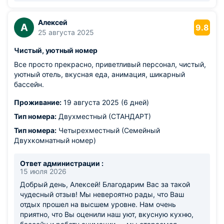
гость чувствовал себя окруженным вниманием и
заботой, и нам крайне приятно знать, что Вы
остались полностью удовлетворены отдыхом у нас.
Алексей
А
9.8
С нетерпением будем ждать возможности вновь
25 августа 2025
приветствовать Вас в нашем отеле! С уважением,
Чистый, уютный номер
Команда отеля Амфора.
Все просто прекрасно, приветливый персонал, чистый,
уютный отель, вкусная еда, анимация, шикарный
бассейн.
Проживание:
19 августа 2025 (6 дней)
Тип номера:
Двухместный (СТАНДАРТ)
Тип номера:
Четырехместный (Семейный
Двухкомнатный номер)
Ответ администрации :
15 июля 2026
Добрый день, Алексей! Благодарим Вас за такой
чудесный отзыв! Мы невероятно рады, что Ваш
отдых прошел на высшем уровне. Нам очень
приятно, что Вы оценили наш уют, вкусную кухню,