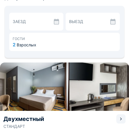
двуспальная кровать, зеркало и собственная ванная
комната с набором полотенец.
Питание предоставляются в формате «шведского
стола», в индивидуальном порядке предоставляется
ЗАЕЗД
ВЫЕЗД
чайный набор.
В качестве развлечения и расслабления предоставлен
бассейн, детская площадка и анимация для маленьких
проживающих. Расстояние до железнодорожного
ГОСТИ
вокзала Анапы — 5,8 км, до аэропорта Анапы — 6,7 км.
2
Взрослых
Двухместный
СТАНДАРТ