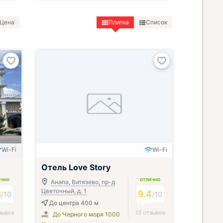
Цена
Плитка
Список
Wi-Fi
Wi-Fi
Отель Love Story
ИЧНО
ОТЛИЧНО
Анапа, Витязево, пр-д
Цветочный, д. 1
3
9.4
/
10
/
10
До центра 400 м
зывов
13 отзывов
До Черного моря 1000