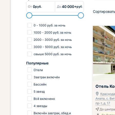
0
40 000+
От
руб.
До
руб.
Сортировать
0
-
1000
руб.
за ночь
1000
-
2000
руб.
за ночь
2000
-
3000
руб.
за ночь
3000
-
5000
руб.
за ночь
свыше
5000
руб.
за ночь
Популярные
Отели
Завтрак включён
Бассейн
Отель Ко
5 звезд
Краснода
Анапа, с. В
Всё включено
пр-т, д. 17
4 звезды
До центра
Включён завтрак, обед и