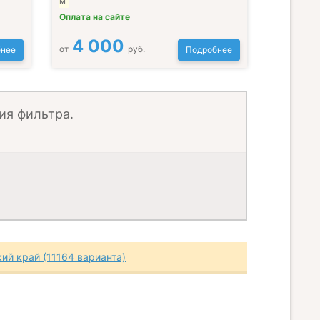
м
Оплата на сайте
4 000
от
руб.
нее
Подробнее
ия фильтра.
ий край (11164 варианта)