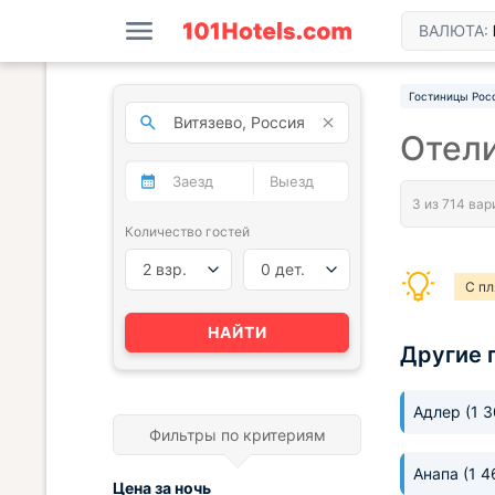
ВАЛЮТА:
Гостиницы Рос
Отели
Количество гостей
2 взр.
0 дет.
С п
С п
НАЙТИ
Другие 
Адлер
(1 
Фильтры по критериям
Анапа
(1 4
Цена за
ночь