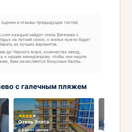
 оценки и отзывы предыдущих гостей,
s.com каждый найдет отель Витязево с
отдых на летний сезон, о жилье нужно будет
бирать из лучших вариантов.
ие до Черного моря, количество звезд,
есь к нашим менеджерам, чтобы они нашли
яжем, Вам начисляются бонусные баллы.
зево с галечным пляжем
Отель Элита
Отель Бава
0.8 км от центра
0.3 км от центр