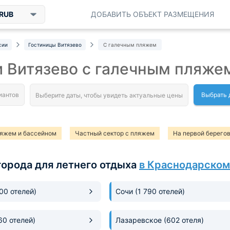
RUB
ДОБАВИТЬ ОБЪЕКТ РАЗМЕЩЕНИЯ
сии
Гостиницы Витязево
С галечным пляжем
 Витязево с галечным пляже
Выбрать 
ляжем и бассейном
Частный сектор с пляжем
На первой берего
есчаным пляжем
города для летнего отдыха
в Краснодарском
300 отелей)
Сочи
(1 790 отелей)
60 отелей)
Лазаревское
(602 отеля)