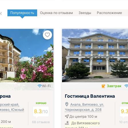
:
Популярность
Оценка по отзывам
Звезды
Расположение
Wi-Fi
Завтрак
Завтрак включён
рона
Гостиница Валентина
ХОРОШО
ОТЛ
рский край,
Анапа, Витязево, ул.
итязево, Южный
Черноморская, д. 208
8.3
9.
/
10
До центра 100 м
 200 м
68 отзывов
10 от
До Витязевского