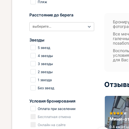
Пляж
Расстояние до берега
Брониру
фотогра
выберите...
Все меч
галечны
Звезды
позабот
5 звезд
Восполь
условия
4 звезды
для Вас
3 звезды
2 звезды
1 звезда
Отзывы
Без звезд
Условия бронирования
Оплата при заселении
Бесплатная отмена
Отель Астория
Мини-от
Онлайн на сайте
0.3 км от центра
0.8 км от 