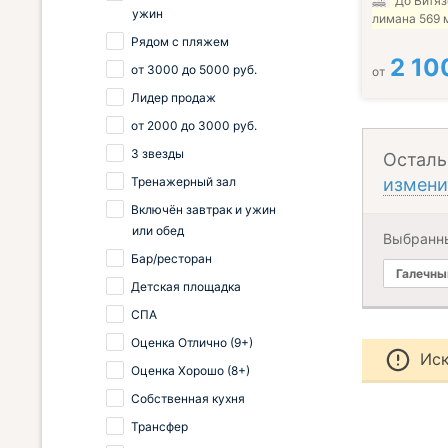
До Витяз
ужин
лимана 569 
Рядом с пляжем
2 10
от
3000
до
5000
руб.
от
Лидер продаж
от
2000
до
3000
руб.
3 звезды
Осталь
Тренажерный зал
измени
Включён завтрак и ужин
или обед
Выбранн
Бар/ресторан
Галечны
Детская площадка
СПА
Оценка Отлично (9+)
Иск
Оценка Хорошо (8+)
Собственная кухня
Трансфер