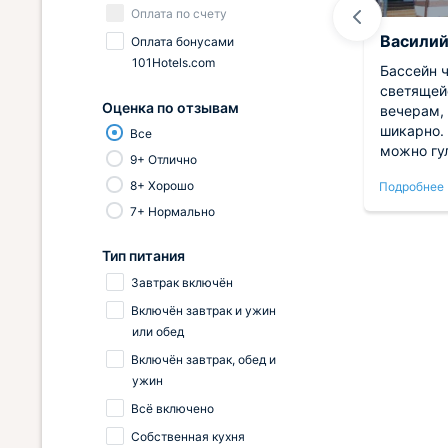
Оплата по счету
Кристина
Васили
Оплата бонусами
101Hotels.com
десь
Проживали в этом отеле почти
Бассейн 
ятный
неделю, хорошее место для
светящей
Оценка по отзывам
й.
отдыха. Расположение
вечерам,
максимально удобное. в самом
шикарно.
Все
ойти
центре и недалеко от пляжа.
можно гу
9+ Отлично
Номер у нас был уютный, со
уже чере
8+ Хорошо
Подробнее
Подробнее
всеми необходимыми
Номер у 
ем!
удобствами. Питание
этаже, с 
7+ Нормально
предусмотрено, что очень удобно,
Утренний
не нужно искать ближайшие кафе.
деревьев
Тип питания
В общем, рекомендуем!
ехали. В 
Завтрак включён
есть рест
пришлось
Включён завтрак и ужин
вечерам 
или обед
но не меш
Включён завтрак, обед и
ужин
Всё включено
Собственная кухня