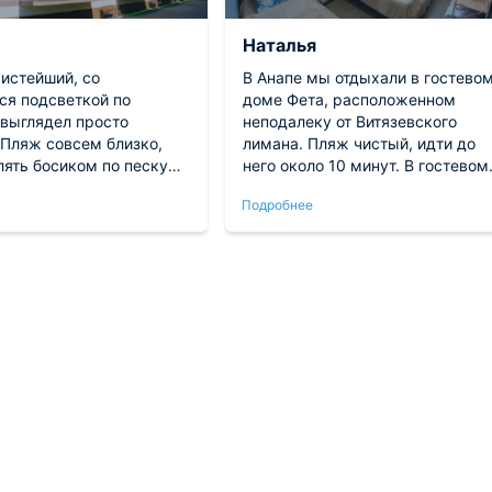
й
Наталья
чистейший, со
В Анапе мы отдыхали в гостево
ся подсветкой по
доме Фета, расположенном
 выглядел просто
неподалеку от Витязевского
 Пляж совсем близко,
лимана. Пляж чистый, идти до
лять босиком по песку
него около 10 минут. В гостевом
з 5 минут после выхода.
доме размещались в
Подробнее
нас был на втором
трехместном стандарте. Номер
балкона видно море.
в хорошем состоянии и чистые, 
 кофе в тени пальмовых
необходимой техникой и мебель
 — именно за этим мы и
На улице оборудован бассейн.
шаговой доступности
Есть общая кухня, доступная дл
ораны, так что не
всех гостей. Конечно неподалек
 готовить. Музыка по
работает кафе. Приятная
играла в меру — весело,
обстановка, нам тоже
ала спать.
понравилась.