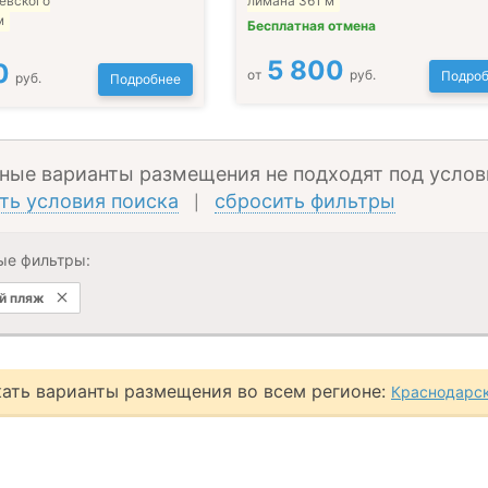
евского
лимана 361 м
м
Бесплатная отмена
5 800
0
от
руб.
Подроб
руб.
Подробнее
ные варианты размещения не подходят под услов
ть условия поиска
сбросить фильтры
|
ые фильтры:
й пляж
ать варианты размещения во всем регионе:
Краснодарск