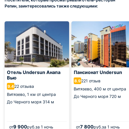
Репин, заинтересовались также следующими:
Отель Undersun Анапа
Пансионат Undersun
Вью
221 отзыв
8.9
22 отзыва
9.4
Витязево,
400 м от центра
Витязево,
1 км от центра
До Черного моря
720 м
До Черного моря
314 м
9 900
7 800
от
руб.
за 1 ночь
от
руб.
за 1 ночь