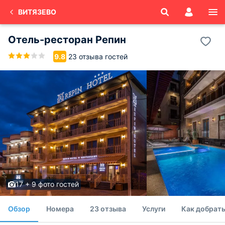
ВИТЯЗЕВО
Отель-ресторан Репин
23 отзыва гостей
9.8
17 + 9 фото гостей
Обзор
Номера
23 отзыва
Услуги
Как добрать