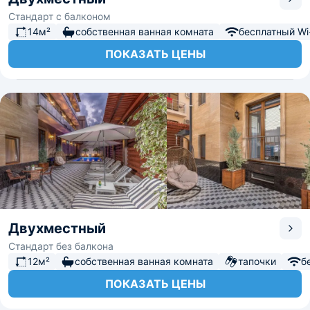
Стандарт с балконом
14м²
собственная ванная комната
бесплатный Wi-
ПОКАЗАТЬ ЦЕНЫ
Двухместный
Стандарт без балкона
12м²
собственная ванная комната
тапочки
б
ПОКАЗАТЬ ЦЕНЫ