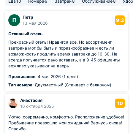
Еда
10
Номера
9
Завтрак
8
Обслуживание
8
Удоб
Петр
П
9.3
13 мая 2026
Отличный отель
Прекрасный отель! Нравится все. Но ассортимент
завтрака мог бы быть и поразнообразнее и есть ли
возможность продлить время завтрака до 10-30. Не
всегда получается рано вставать, а в 9-45 официанты
вежливо указывают на дверь .
Проживание:
4 мая 2026 (1 день)
Тип номера:
Двухместный (Стандарт с балконом)
Анастасия
10
16 октября 2025
Уютно, современно, комфортно. Расположение удобное!
Пребывание превзошло мои ожидания! Вернусь снова!
Спасибо.