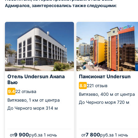
Адмиралов, заинтересовались также следующими:
Отель Undersun Анапа
Пансионат Undersun
Вью
221 отзыв
8.9
22 отзыва
9.4
Витязево,
400 м от центра
Витязево,
1 км от центра
До Черного моря
720 м
До Черного моря
314 м
9 900
7 800
от
руб.
за 1 ночь
от
руб.
за 1 ночь