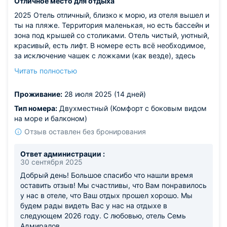
Отличное место для отдыха
2025 Отель отличный, близко к морю, из отеля вышел и
ты на пляже. Территория маленькая, но есть бассейн и
зона под крышей со столиками. Отель чистый, уютный,
красивый, есть лифт. В номере есть всё необходимое,
за исключение чашек с ложками (как везде), здесь
стоят стаканчики, но пить горячий кофе из них не
Читать полностью
будешь, т.к. они без ручек, пришлось покупать (но это
мелочи). Уборка в номере каждый день, постельное и
Проживание:
28 июля 2025 (14 дней)
полотенце меняли раз в три дня. Номер с балконом,
вид на море, очень красиво. Отдельное спасибо
Тип номера:
Двухместный (Комфорт с боковым видом
администратору Юлечке, очень приятная, милая,
на море и балконом)
улыбчивая девушка и что немало важно с чувством
Отзыв оставлен без бронирования
юмора. Всегда на месте, всегда поможет. Парковка
рядом с отелем, платная. Уезжали с приятным
Ответ администрации :
чувством об отеле, рекомендую.
30 сентября 2025
Добрый день! Большое спасибо что нашли время
оставить отзыв! Мы счастливы, что Вам понравилось
у нас в отеле, что Ваш отдых прошел хорошо. Мы
будем рады видеть Вас у нас на отдыхе в
следующем 2026 году. С любовью, отель Семь
Адмиралов