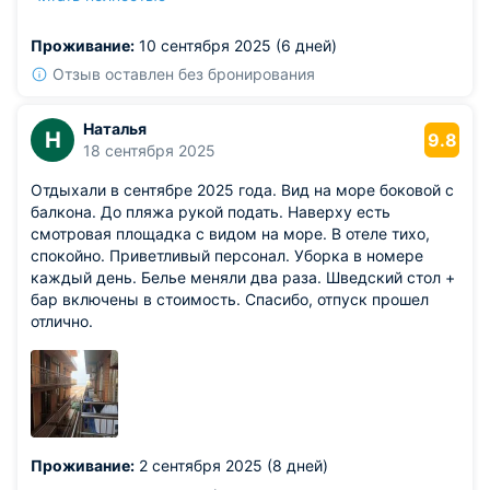
предлагаются необходимые средства гигиены,
полотенца. Уборки регулярно проводят. Питание при
Проживание:
10 сентября 2025 (6 дней)
отеле организовано, работает ресторан по системе
шведский стол. Также можно при отеле посетить баню,
Отзыв оставлен без бронирования
бассейн закрытого или открытого типа. Если
соберетесь на пляж, то здесь также можно быстро
Наталья
Н
добраться до него.
9.8
18 сентября 2025
Отдыхали в сентябре 2025 года. Вид на море боковой с
балкона. До пляжа рукой подать. Наверху есть
смотровая площадка с видом на море. В отеле тихо,
спокойно. Приветливый персонал. Уборка в номере
каждый день. Белье меняли два раза. Шведский стол +
бар включены в стоимость. Спасибо, отпуск прошел
отлично.
Проживание:
2 сентября 2025 (8 дней)