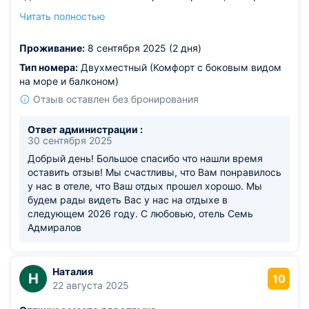
уютные, виды красивущие первая береговая, шведский
Читать полностью
стол, сауна и бассейны - все в доступе. В общем
отдохнули отличнорекомендую всем, особенно семьям
Проживание:
8 сентября 2025 (2 дня)
с маленькими детками и тем, кто любит анапское море
Тип номера:
Двухместный (Комфорт с боковым видом
на море и балконом)
Отзыв оставлен без бронирования
Ответ администрации :
30 сентября 2025
Добрый день! Большое спасибо что нашли время
оставить отзыв! Мы счастливы, что Вам понравилось
у нас в отеле, что Ваш отдых прошел хорошо. Мы
будем рады видеть Вас у нас на отдыхе в
следующем 2026 году. С любовью, отель Семь
Адмиралов
Наталия
Н
10
22 августа 2025