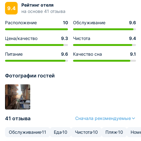
Рейтинг отеля
9.4
на основе 41 отзыва
Расположение
10
Обслуживание
9.6
Цена/качество
9.3
Чистота
9.4
Питание
9.6
Качество сна
9.1
Фотографии гостей
41 отзыва
Сначала рекомендуемые
Обслуживание
11
Еда
10
Чистота
10
Пляж
10
Ном