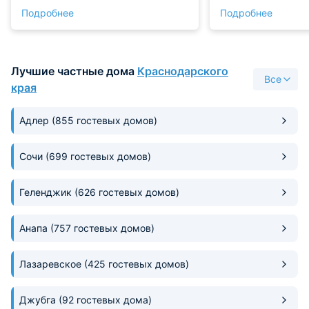
вилки, разделочная доска. В
рядом. До моря м
Подробнее
Подробнее
трехместном номере чистые
пешком. Мы любим
стены и потолок, пол плитка.
нас это плюс.
Очень хороший новый
кондиционер, на окнах москитная
Лучшие частные дома
Краснодарского
сетка. Комаров нет, никакой
Все
другой живности нет. В комнатах
края
соседей не слышно, кровать
удобная. Есть где сушить белье и
Адлер
(855 гостевых домов)
полотенца после пляжа. До моря
пешком минут 15-20, может кто-
то дойдёт быстрее. Соотношение
Сочи
(699 гостевых домов)
цена-качество очень хорошее.
Геленджик
(626 гостевых домов)
Анапа
(757 гостевых домов)
Лазаревское
(425 гостевых домов)
Джубга
(92 гостевых дома)