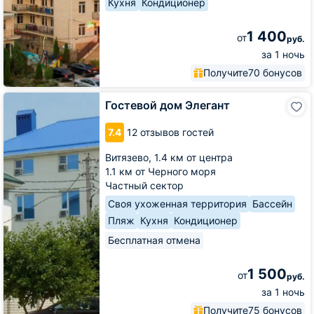
Кухня
Кондиционер
1 400
от
руб.
за 1 ночь
Получите
70 бонусов
Гостевой
Гостевой дом Элегант
дом
Элегант
7.4
12 отзывов гостей
Витязево,
1.4 км от центра
1.1 км от Черного моря
Частный сектор
Своя ухоженная территория
Бассейн
Пляж
Кухня
Кондиционер
Бесплатная отмена
1 500
от
руб.
за 1 ночь
Получите
75 бонусов