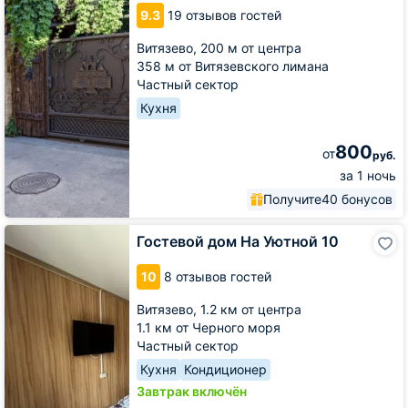
Парусник
9.3
19 отзывов гостей
Витязево,
200 м от центра
358 м от Витязевского лимана
Частный сектор
Кухня
800
от
руб.
за 1 ночь
Получите
40 бонусов
Гостевой
Гостевой дом На Уютной 10
дом
На
10
8 отзывов гостей
Уютной
10
Витязево,
1.2 км от центра
1.1 км от Черного моря
Частный сектор
Кухня
Кондиционер
Завтрак включён