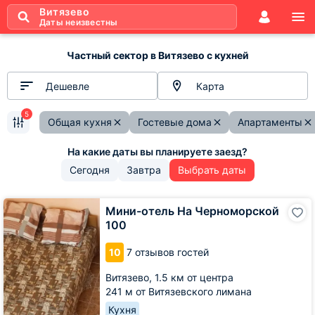
Витязево
Даты неизвестны
Частный сектор в Витязево с кухней
Дешевле
Карта
5
Общая кухня
Гостевые дома
Апартаменты
Сегодня
Завтра
Выбрать даты
Мини-
Мини-отель На Черноморской
отель
100
На
Черноморской
10
7 отзывов гостей
100
Витязево,
1.5 км от центра
241 м от Витязевского лимана
Кухня