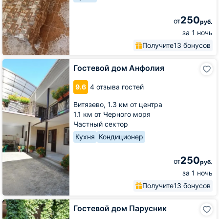
250
от
руб.
за 1 ночь
Получите
13 бонусов
Гостевой
Гостевой дом Анфолия
дом
Анфолия
9.6
4 отзыва гостей
Витязево,
1.3 км от центра
1.1 км от Черного моря
Частный сектор
Кухня
Кондиционер
250
от
руб.
за 1 ночь
Получите
13 бонусов
Гостевой
Гостевой дом Парусник
дом