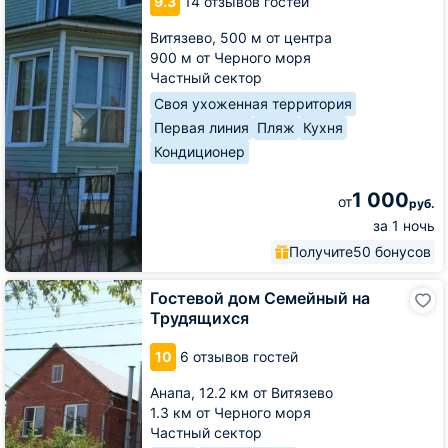
9.3
14 отзывов гостей
Солнечной
8
Витязево,
500 м от центра
900 м от Черного моря
Частный сектор
Своя ухоженная территория
Первая линия
Пляж
Кухня
Кондиционер
1 000
от
руб.
за 1 ночь
Получите
50 бонусов
Гостевой
Гостевой дом Семейный на
дом
Трудящихся
Семейный
на
10
6 отзывов гостей
Трудящихся
Анапа,
12.2 км от Витязево
1.3 км от Черного моря
Частный сектор