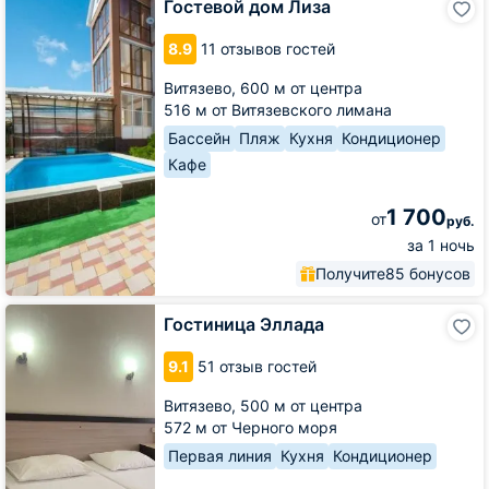
Гостевой дом Лиза
дом
Лиза
8.9
11 отзывов гостей
Витязево,
600 м от центра
516 м от Витязевского лимана
Бассейн
Пляж
Кухня
Кондиционер
Кафе
1 700
от
руб.
за 1 ночь
Получите
85 бонусов
Гостиница
Гостиница Эллада
Эллада
9.1
51 отзыв гостей
Витязево,
500 м от центра
572 м от Черного моря
Первая линия
Кухня
Кондиционер