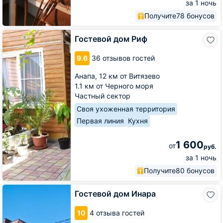
за 1 ночь
Получите
78 бонусов
Гостевой
Гостевой дом Риф
дом
Риф
9.6
36 отзывов гостей
Анапа,
12 км от Витязево
1.1 км от Черного моря
Частный сектор
Своя ухоженная территория
Первая линия
Кухня
1 600
от
руб.
за 1 ночь
Получите
80 бонусов
Гостевой
Гостевой дом Инара
дом
Инара
10
4 отзыва гостей