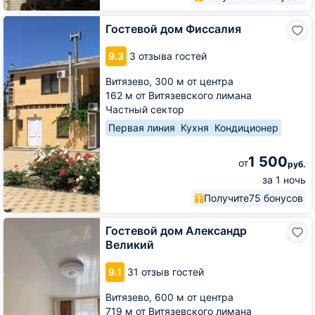
Гостевой
Гостевой дом Фиссалия
дом
Фиссалия
9.3
3 отзыва гостей
Витязево,
300 м от центра
162 м от Витязевского лимана
Частный сектор
Первая линия
Кухня
Кондиционер
1 500
от
руб.
за 1 ночь
Получите
75 бонусов
Гостевой
Гостевой дом Александр
дом
Великий
Александр
Великий
9.1
31 отзыв гостей
Витязево,
600 м от центра
719 м от Витязевского лимана