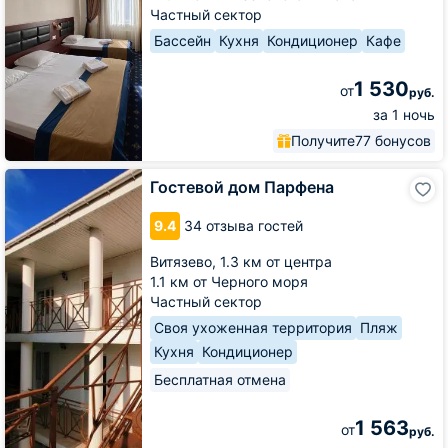
Частный сектор
Бассейн
Кухня
Кондиционер
Кафе
1 530
от
руб.
за 1 ночь
Получите
77 бонусов
Гостевой
Гостевой дом Парфена
дом
Парфена
9.4
34 отзыва гостей
Витязево,
1.3 км от центра
1.1 км от Черного моря
Частный сектор
Своя ухоженная территория
Пляж
Кухня
Кондиционер
Бесплатная отмена
1 563
от
руб.