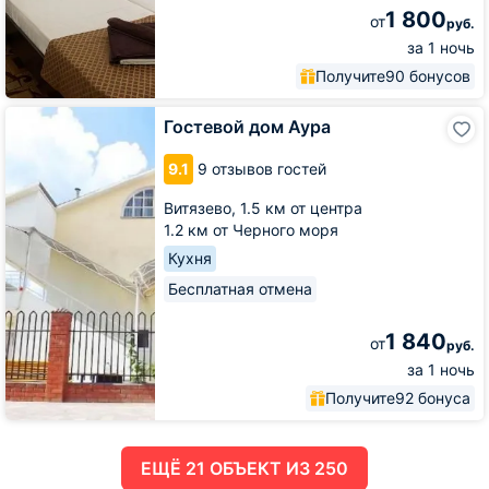
1 800
от
руб.
за 1 ночь
Получите
90 бонусов
Гостевой
Гостевой дом Аура
дом
Аура
9.1
9 отзывов гостей
Витязево,
1.5 км от центра
1.2 км от Черного моря
Кухня
Бесплатная отмена
1 840
от
руб.
за 1 ночь
Получите
92 бонуса
ЕЩË 21 ОБЪЕКТ ИЗ 250