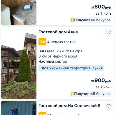
800
от
руб.
за 1 ночь
Получите
40 бонусов
Гостевой
Гостевой дом Анна
дом
Анна
9.8
4 отзыва гостей
Витязево,
2 км от центра
3 км от Черного моря
Частный сектор
Своя ухоженная территория
Кухня
900
от
руб.
за 1 ночь
Получите
45 бонусов
Гостевой
Гостевой дом На Солнечной 8
дом
На