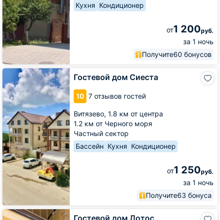
Кухня
Кондиционер
1 200
от
руб.
за 1 ночь
Получите
60 бонусов
Гостевой
Гостевой дом Сиеста
дом
Сиеста
10
7 отзывов гостей
Витязево,
1.8 км от центра
1.2 км от Черного моря
Частный сектор
Бассейн
Кухня
Кондиционер
1 250
от
руб.
за 1 ночь
Получите
63 бонуса
Гостевой
Гостевой дом Лотос