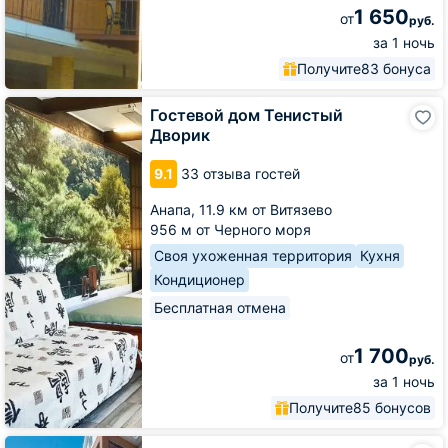
1 650
от
руб.
за 1 ночь
Получите
83 бонуса
Гостевой
Гостевой дом Тенистый
дом
Дворик
Тенистый
Дворик
9.1
33 отзыва гостей
Анапа,
11.9 км от Витязево
956 м от Черного моря
Своя ухоженная территория
Кухня
Кондиционер
Бесплатная отмена
1 700
от
руб.
за 1 ночь
Получите
85 бонусов
Гостевой