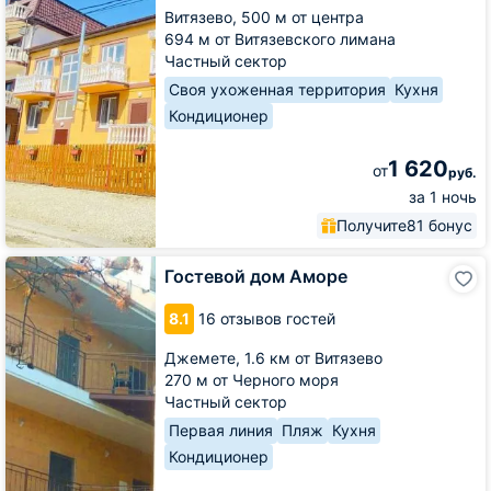
Витязево,
500 м от центра
694 м от Витязевского лимана
Частный сектор
Своя ухоженная территория
Кухня
Кондиционер
1 620
от
руб.
за 1 ночь
Получите
81 бонус
Гостевой
Гостевой дом Аморе
дом
Аморе
8.1
16 отзывов гостей
Джемете,
1.6 км от Витязево
270 м от Черного моря
Частный сектор
Первая линия
Пляж
Кухня
Кондиционер