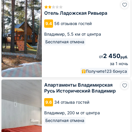
Отель
Ладожская
Ривьера
Отель Ладожская Ривьера
9.4
56 отзывов гостей
Владимир,
5.5 км от центра
Бесплатная отмена
2 450
от
руб.
за 1 ночь
Получите
123 бонуса
Апартаменты
Апартаменты Владимирская
Владимирская
Русь Исторический Владимир
Русь
Исторический
9.6
34 отзыва гостей
Владимир
Владимир,
200 м от центра
Бесплатная отмена