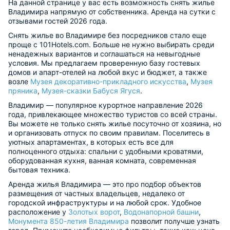
На данной странице у вас есть возможность снять жилье
Владимира напрямую от собственника. Аренда на сутки с
отзывами гостей 2026 года.
Снять жилье во Владимире без посредников стало еще
проще с 101Hotels.com. Больше не нужно выбирать среди
ненадежных вариантов и соглашаться на невыгодные
условия. Мы предлагаем проверенную базу гостевых
домов и апарт-отелей на любой вкус и бюджет, а также
возле
Музея декоративно-прикладного искусства
,
Музея
пряника
,
Музея-сказки Бабуся Ягуся
.
Владимир — популярное курортное направление 2026
года, привлекающее множество туристов со всей страны.
Вы можете не только снять жилье посуточно от хозяина, но
и организовать отпуск по своим правилам. Поселитесь в
уютных апартаментах, в которых есть все для
полноценного отдыха: спальни с удобными кроватями,
оборудованная кухня, ванная комната, современная
бытовая техника.
Аренда жилья Владимира — это про подбор объектов
размещения от частных владельцев, недалеко от
городской инфраструктуры и на любой срок. Удобное
расположение у
Золотых ворот
,
Водонапорной башни
,
Монумента 850-летия Владимира
позволит получше узнать