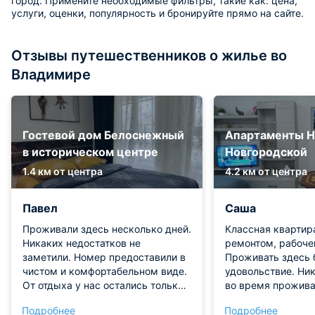
город. Примените необходимые фильтры, такие как: цена,
услуги, оценки, популярность и бронируйте прямо на сайте.
Отзывы путешественников о жилье во
Владимире
Гостевой дом Белоснежный
Апартаменты Н
в историческом центре
Новгородской
1.4 км от центра
4.2 км от центра
Павел
Саша
Проживали здесь несколько дней.
Классная квартир
Никаких недостатков не
ремонтом, рабоче
заметили. Номер предоставили в
Проживать здесь 
чистом и комфортабельном виде.
удовольствие. Ни
От отдыха у нас остались только
во время прожива
положительные эмоции и
заметили. Рекомн
Подробнее
Подробнее
воспоминания!