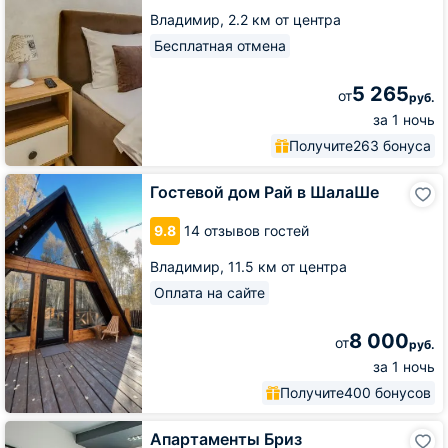
Владимир,
2.2 км от центра
Бесплатная отмена
5 265
от
руб.
за 1 ночь
Получите
263 бонуса
Гостевой
Гостевой дом Рай в ШалаШе
дом
Рай
9.8
14 отзывов гостей
в
ШалаШе
Владимир,
11.5 км от центра
Оплата на сайте
8 000
от
руб.
за 1 ночь
Получите
400 бонусов
Апартаменты
Апартаменты Бриз
Бриз