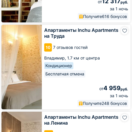
12 317
от
руб.
за 1 ночь
Получите
616 бонусов
Апартаменты
Апартаменты Inchu Apartments
Inchu
на Труда
Apartments
на
10
7 отзывов гостей
Труда
Владимир,
1.7 км от центра
Кондиционер
Бесплатная отмена
4 959
от
руб.
за 1 ночь
Получите
248 бонусов
Апартаменты
Апартаменты Inchu Apartments
Inchu
на Ленина
Apartments
на