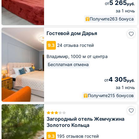
5 265
от
руб.
за 1 ночь
Получите
263 бонуса
Гостевой
Гостевой дом Дарья
дом
Дарья
9.3
24 отзыва гостей
Владимир,
1000 м от центра
Бесплатная отмена
4 305
от
руб.
за 1 ночь
Получите
215 бонусов
Загородный
отель
Жемчужина
Загородный отель Жемчужина
Золотого
Золотого Кольца
Кольца
9.3
195 отзывов гостей