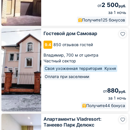
2 500
от
руб.
за 1 ночь
Получите
125 бонусов
Гостевой
Гостевой дом Самовар
дом
Самовар
9.4
850 отзывов гостей
Владимир,
700 м от центра
Частный сектор
Своя ухоженная территория
Кухня
Оплата при заселении
880
от
руб.
за 1 ночь
Получите
44 бонуса
Апартаменты
Апартаменты Vladresort:
Vladresort:
Танеево Парк Делюкс
Танеево