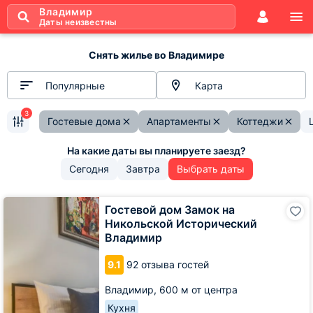
Владимир
Даты неизвестны
Снять жилье во Владимире
Популярные
Карта
3
Гостевые дома
Апартаменты
Коттеджи
Сегодня
Завтра
Выбрать даты
Гостевой
Гостевой дом Замок на
дом
Никольской Исторический
Замок
Владимир
на
Никольской
9.1
92 отзыва гостей
Исторический
Владимир
Владимир,
600 м от центра
Кухня