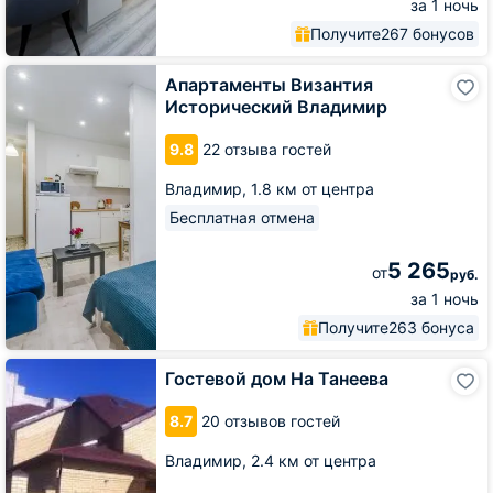
за 1 ночь
Получите
267 бонусов
Апартаменты
Апартаменты Византия
Византия
Исторический Владимир
Исторический
Владимир
9.8
22 отзыва гостей
Владимир,
1.8 км от центра
Бесплатная отмена
5 265
от
руб.
за 1 ночь
Получите
263 бонуса
Гостевой
Гостевой дом На Танеева
дом
На
8.7
20 отзывов гостей
Танеева
Владимир,
2.4 км от центра