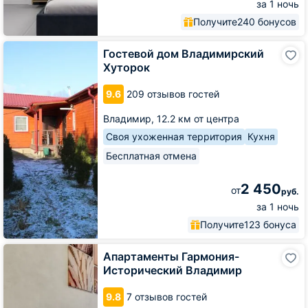
за 1 ночь
Получите
240 бонусов
Гостевой
Гостевой дом Владимирский
дом
Хуторок
Владимирский
Хуторок
9.6
209 отзывов гостей
Владимир,
12.2 км от центра
Своя ухоженная территория
Кухня
Бесплатная отмена
2 450
от
руб.
за 1 ночь
Получите
123 бонуса
Апартаменты
Апартаменты Гармония-
Гармония-
Исторический Владимир
Исторический
Владимир
9.8
7 отзывов гостей