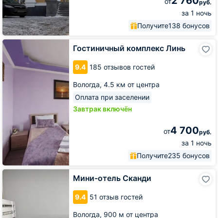
2 760
от
руб.
за 1 ночь
Получите
138 бонусов
Гостиничный
Гостиничный комплекс Линь
комплекс
Линь
9.4
185 отзывов гостей
Вологда,
4.5 км от центра
Оплата при заселении
Завтрак включён
4 700
от
руб.
за 1 ночь
Получите
235 бонусов
Мини-
Мини-отель Сканди
отель
Сканди
9.4
51 отзыв гостей
Вологда,
900 м от центра