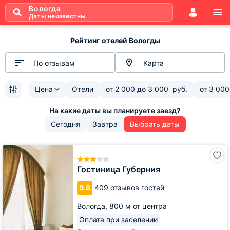
Вологда
Даты неизвестны
Рейтинг отелей Вологды
По отзывам
Карта
Цена
Отели
от
2 000
до
3 000
руб.
от
3 000
Сегодня
Завтра
Выбрать даты
Гостиница
Губерния
Гостиница Губерния
9.8
409 отзывов гостей
Вологда,
800 м от центра
Оплата при заселении