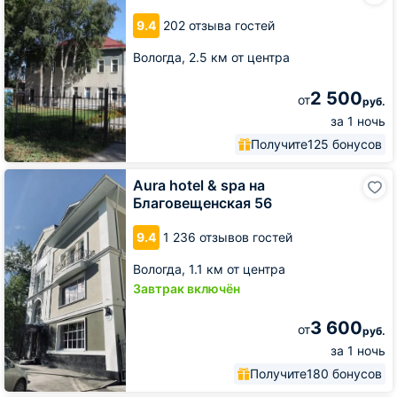
9.4
202 отзыва гостей
Вологда,
2.5 км от центра
2 500
от
руб.
за 1 ночь
Получите
125 бонусов
Aura
Aura hotel & spa на
hotel
Благовещенская 56
&
spa
9.4
1 236 отзывов гостей
на
Благовещенская
Вологда,
1.1 км от центра
56
Завтрак включён
3 600
от
руб.
за 1 ночь
Получите
180 бонусов