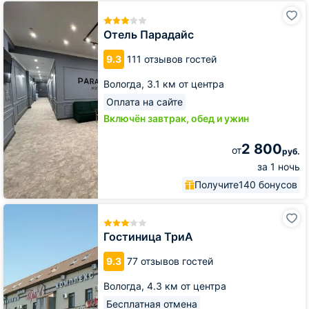
Отель
Парадайс
Отель Парадайс
9.3
111 отзывов гостей
Вологда,
3.1 км от центра
Оплата на сайте
Включён завтрак, обед и ужин
2 800
от
руб.
за 1 ночь
Получите
140 бонусов
Гостиница
ТриА
Гостиница ТриА
9.3
77 отзывов гостей
Вологда,
4.3 км от центра
Бесплатная отмена