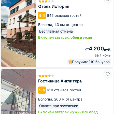
История
Отель История
9.4
646 отзывов гостей
Вологда,
1.3 км от центра
Бесплатная отмена
Включён завтрак, обед и ужин
4 200
от
руб.
за 1 ночь
Получите
210 бонусов
Гостиница
Англитеръ
Гостиница Англитеръ
9.4
610 отзывов гостей
Вологда,
200 м от центра
Оплата при заселении
Включён завтрак и ужин или обед