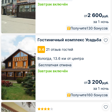
Завтрак включён
2 600
от
руб.
за 1 ночь
Получите
130 бонусов
Гостиничный
Гостиничный комплекс Усадьба
комплекс
Усадьба
9.4
21 отзыв гостей
Вологда,
13.6 км от центра
Бесплатная отмена
Завтрак включён
3 200
от
руб.
за 1 ночь
Получите
160 бонусов
Бутик-
Отель