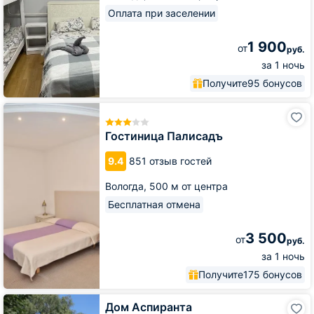
Оплата при заселении
1 900
от
руб.
за 1 ночь
Получите
95 бонусов
Гостиница
Палисадъ
Гостиница Палисадъ
9.4
851 отзыв гостей
Вологда,
500 м от центра
Бесплатная отмена
3 500
от
руб.
за 1 ночь
Получите
175 бонусов
Дом
Дом Аспиранта
Аспиранта