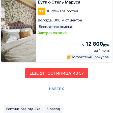
Маруся
Бутик-Отель Маруся
9.6
10 отзывов гостей
Вологда,
300 м от центра
Бесплатная отмена
Завтрак включён
12 800
от
руб.
за 1 ночь
Получите
640 бонусов
ЕЩË 21 ГОСТИНИЦА ИЗ 57
НАВЕРХ
Рейтинг баз отдыха
5 звезд