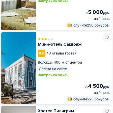
Завтрак включён
5 000
от
руб.
за 1 ночь
Получите
250 бонусов
Мини-
отель
Саквояж
Мини-отель Саквояж
9.8
43 отзыва гостей
Вологда,
400 м от центра
Оплата на сайте
Завтрак включён
4 500
от
руб.
за 1 ночь
Получите
225 бонусов
Хостел
Хостел Пилигрим
Пилигрим