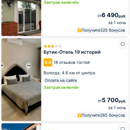
Завтрак включён
6 490
от
руб.
за 1 ночь
Получите
325 бонусов
Бутик-
Отель
19
Бутик-Отель 19 историй
историй
9.6
18 отзывов гостей
Вологда,
4.6 км от центра
Оплата на сайте
Завтрак включён
5 700
от
руб.
за 1 ночь
Получите
285 бонусов
Отель