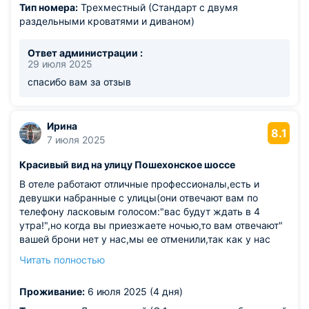
Тип номера:
Трехместный (Стандарт с двумя
раздельными кроватями и диваном)
Ответ администрации :
29 июля 2025
спасибо вам за отзыв
Ирина
8.1
7 июля 2025
Красивый вид на улицу Пошехонское шоссе
В отеле работают отличные профессионалы,есть и
девушки набранные с улицы(они отвечают вам по
телефону ласковым голосом:"вас будут ждать в 4
утра!",но когда вы приезжаете ночью,то вам отвечают"
вашей брони нет у нас,мы ее отменили,так как у нас
заезд,а вы никто и звать вас никак" и отправляют за
Читать полностью
дверь и вы идете под дождем на вокзал,так как вам
отменили бронь с 05.07 по 06.07,а за бронь с 06.07 по
Проживание:
6 июля 2025 (4 дня)
10.07,когда вы приходите в 12часов вам говорят,ваша
бронь с 14 часов и завтрака у вас не будет,так как мы