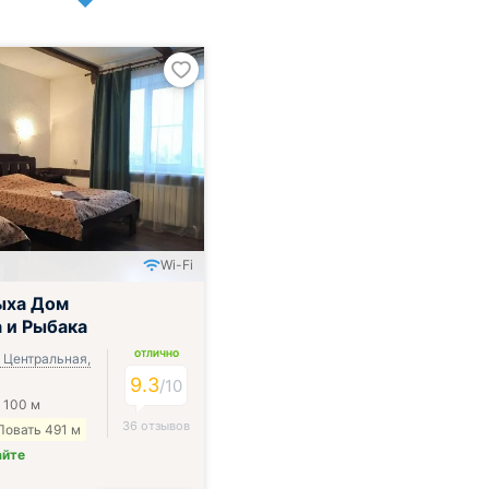
Wi-Fi
ыха Дом
 и Рыбака
ОТЛИЧНО
. Центральная,
9.3
/
10
 100 м
36 отзывов
Ловать 491 м
айте