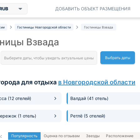
RUB
ДОБАВИТЬ ОБЪЕКТ РАЗМЕЩЕНИЯ
сии
Гостиницы Новгородской области
Гостиницы Взвада
ницы Взвада
Выбрать даты
города для отдыха
в Новгородской области
усса
(12 отелей)
Валдай
(41 отель)
Бережок
(1 отель)
Ретлё
(5 отелей)
:
Популярность
Оценка по отзывам
Звезды
Расположение