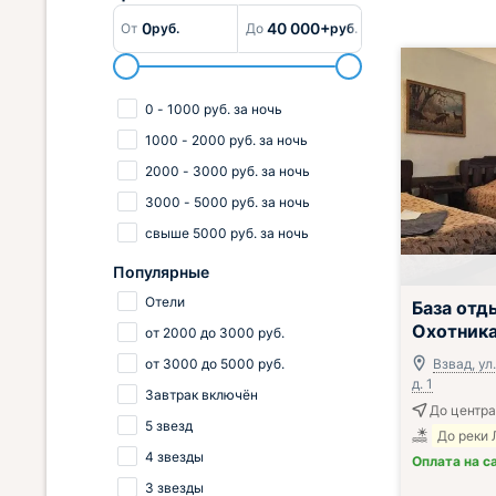
0
40 000+
От
руб.
До
руб.
0
-
1000
руб.
за ночь
1000
-
2000
руб.
за ночь
2000
-
3000
руб.
за ночь
3000
-
5000
руб.
за ночь
свыше
5000
руб.
за ночь
Популярные
Отели
База отд
Охотника
от
2000
до
3000
руб.
от
3000
до
5000
руб.
Взвад, ул
д. 1
Завтрак включён
До центра
5 звезд
До реки 
4 звезды
Оплата на с
3 звезды