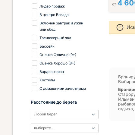
4 60
от
Лидер продаж
В центре Взвада
Включён завтрак и ужин
Иск
или обед
Тренажерный зал
Бассейн
Оценка Отлично (9+)
Оценка Хорошо (8+)
Бар/ресторан
Брониру
Хостелы
Выбирай
С домашними животными
Брониро
Старору
Ильмень
Расстояние до берега
рыбаков
отдыха,
Любой берег
выберите...