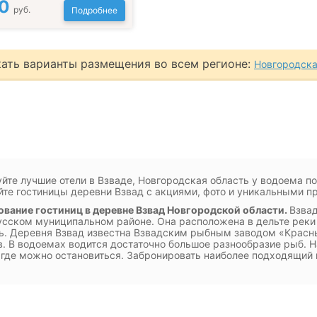
0
руб.
Подробнее
ать варианты размещения во всем регионе:
Новгородска
йте лучшие отели в Взваде, Новгородская область у водоема п
те гостиницы деревни Взвад с акциями, фото и уникальными п
вание гостиниц в деревне Взвад Новгородской области.
Взвад
сском муниципальном районе. Она расположена в дельте реки
. Деревня Взвад известна Взвадским рыбным заводом «Красны
. В водоемах водится достаточно большое разнообразие рыб. Н
 где можно остановиться. Забронировать наиболее подходящий